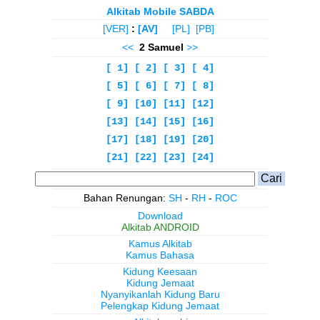
Alkitab Mobile SABDA
[VER]
:
[AV]
[PL]
[PB]
<<
2 Samuel
>>
[ 1]
[ 2]
[ 3]
[ 4]
[ 5]
[ 6]
[ 7]
[ 8]
[ 9]
[10]
[11]
[12]
[13]
[14]
[15]
[16]
[17]
[18]
[19]
[20]
[21]
[22]
[23]
[24]
Bahan Renungan:
SH
-
RH
-
ROC
Download
Alkitab ANDROID
Kamus Alkitab
Kamus Bahasa
Kidung Keesaan
Kidung Jemaat
Nyanyikanlah Kidung Baru
Pelengkap Kidung Jemaat