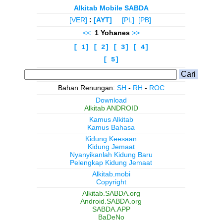
Alkitab Mobile SABDA
[VER]
:
[AYT]
[PL]
[PB]
<<
1 Yohanes
>>
[ 1]
[ 2]
[ 3]
[ 4]
[ 5]
Bahan Renungan:
SH
-
RH
-
ROC
Download
Alkitab ANDROID
Kamus Alkitab
Kamus Bahasa
Kidung Keesaan
Kidung Jemaat
Nyanyikanlah Kidung Baru
Pelengkap Kidung Jemaat
Alkitab.mobi
Copyright
Alkitab.SABDA.org
Android.SABDA.org
SABDA.APP
BaDeNo