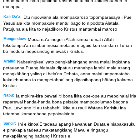
umpomatoto' bätä puntinna Kristus battu diua kakalebuanna to
matappa',
Kaili Da'a:
Etu nipowiana ala mompakaroso topomparasaya i Pue
Yesus ala kita mompakule mantui bago to nipodota Alatala.
Patujuna ala kita to najadikoro Kristus mantambai maroso
Mongondow:
Mosia na'a inogoi i Allah simbaí umat i Allah
tokotompia'an simbaí mosia mota'au mogaid kon oaíidan i Tuhan
bo moduḷu moposindog in awak i Kristus.
Aralle:
Nabeaingkea' yato pengkähängang anna malai ingkänna
petauanna Puang Alataala dipaturu manahpa lambi' mala asang
mengkähäng yaling di bela'na Dehata, anna malai umpamatoho
kakalebuanna to mampetahpa' ang dipasihapang bätäng kalaena
Kristus.
Napu:
Ia mokira-kira pewati iti bona ikita ope-ope au mepoinalai Iria
raparewai handa-handa bona peisake mampopolumao bagona
Pue. Lawi ane iti au tababehi, ikita au rauli Watana Kerisitu ina
tetambai kamarohona pepoinalainta,
Sangir:
Ini e kinoạ'E tadeạu apang kawanuan Duata e niapakasukụ
e pinakapia tadeạu makatangkiang Mawu e ringangu
makapělanging badang i Kristus e.