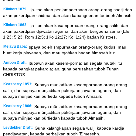
Klinkert 1879:
Ija-itoe akan penjampoernaan orang-orang soetji dan
akan pekerdjaan chidmat dan akan kabangoenan toeboeh Almasih.
Klinkert 1863:
Ija-itoe akan kasampornaan orang-orang salih, dan
akan pakerdjaan djawatan agama, dan akan bergoena sama {Efe
1:23; 5:23; Rom 12:5; 1Ko 12:27; Kol 1:24} badan Kristoes.
Melayu Baba:
spaya boleh smpurnakan orang-orang kudus, mau
buat kerja playanan, dan mau tgohkan badan Almaseh itu:
Ambon Draft:
Itupawn akan kasem-porna; an segala mutaki itu
kapada pangkat pakardja; an, guna perusahan tuboh Tuhan
CHRISTOS.
Keasberry 1853:
Supaya munjadikan kasampornaan orang orang
salih, dan supaya munjadikan pukurjaan jawatan agama, dan
supaya munjadikan burfieda kapada tuboh Almasih:
Keasberry 1866:
Supaya mŭnjadikan kasampornaan orang orang
salih, dan supaya mŭnjadikan pŭkŭrjaan jawatan agama, dan
supaya mŭnjadikan bŭrfiedan kapada tuboh Almasih.
Leydekker Draft:
Guna kalangkapan segala walij, kapada kardja
pendjawatan, kapada perbajikan tuboh 'Elmesehh.