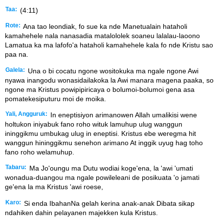
Taa:
(4:11)
Rote:
Ana tao leondiak, fo sue ka nde Manetualain hataholi
kamahehele nala nanasadia matalololek soaneu lalalau-laoono
Lamatua ka ma lafofo'a hataholi kamahehele kala fo nde Kristu sao
paa na.
Galela:
Una o bi cocatu ngone wositokuka ma ngale ngone Awi
nyawa inangodu wonasidailakoka la Awi manara magena paaka, so
ngone ma Kristus powipipiricaya o bolumoi-bolumoi gena asa
pomatekesiputuru moi de moika.
Yali, Angguruk:
In eneptisiyon arimanowen Allah umalikisi wene
holtukon iniyabuk fano roho wituk lamuhup ulug wanggun
ininggikmu umbukag ulug in eneptisi. Kristus ebe weregma hit
wanggun hininggikmu senehon arimano At inggik uyug hag toho
fano roho welamuhup.
Tabaru:
Ma Jo'oungu ma Dutu wodiai koge'ena, la 'awi 'umati
wonadua-duangou ma ngale powileleani de posikuata 'o jamati
ge'ena la ma Kristus 'awi roese,
Karo:
Si enda IbahanNa gelah kerina anak-anak Dibata sikap
ndahiken dahin pelayanen majekken kula Kristus.