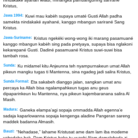
Kristus,
Jawa 1994:
Kuwi mau kabèh supaya umaté Gusti Allah padha
samekta nindakaké ayahané, kanggo mbangun sarirané Sang
Kristus.
Jawa-Suriname:
Kristus ngekèki wong-wong iki marang pasamuané
kanggo mbangun kabèh sing pada pretyaya, supaya bisa nglakoni
kekarepané Gusti. Dadiné pasamuané Kristus suwi-suwi bisa
tambah rosa.
Sunda:
Ku midamel kitu Anjeunna teh nyampurnakeun umat Allah
pikeun mangku tugas ti Mantenna, sina ngadeg jadi salira Kristus,
Sunda Formal:
Eta sakabeh dianggo jalan, sangkan umat anu
percaya ka Allah bisa ngalampahkeun tugas anu geus
dipaparinkeun ku Mantenna, nya pikeun kajembaranana salira Al
Masih.
Madura:
Ganeka elampa’agi sopaja ommadda Allah egenna’e
sadaja kaparlowanna sopaja kengenga aladine Pangeran sareng
maddek badanna Almasih.
Bauzi:
“Nehadase,” lahame Kristusat ame dam lam iba modeme
vahedaha bak. Dam Kristus bake tu vuzehi Alam damaleheda zi