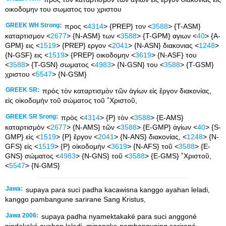
οικοδομην του σωματος του χριστου
GREEK WH Strong:
προς <
4314
> {PREP} τον <
3588
> {T-ASM}
καταρτισμον <
2677
> {N-ASM} των <
3588
> {T-GPM} αγιων <
40
> {A-
GPM} εις <
1519
> {PREP} εργον <
2041
> {N-ASN} διακονιας <
1248
>
{N-GSF} εις <
1519
> {PREP} οικοδομην <
3619
> {N-ASF} του
<
3588
> {T-GSN} σωματος <
4983
> {N-GSN} του <
3588
> {T-GSM}
χριστου <
5547
> {N-GSM}
GREEK SR:
πρὸς τὸν καταρτισμὸν τῶν ἁγίων εἰς ἔργον διακονίας,
εἰς οἰκοδομὴν τοῦ σώματος τοῦ ˚Χριστοῦ,
GREEK SR Srong:
πρὸς <
4314
> {P} τὸν <
3588
> {E-AMS}
καταρτισμὸν <
2677
> {N-AMS} τῶν <
3588
> {E-GMP} ἁγίων <
40
> {S-
GMP} εἰς <
1519
> {P} ἔργον <
2041
> {N-ANS} διακονίας, <
1248
> {N-
GFS} εἰς <
1519
> {P} οἰκοδομὴν <
3619
> {N-AFS} τοῦ <
3588
> {E-
GNS} σώματος <
4983
> {N-GNS} τοῦ <
3588
> {E-GMS} ˚Χριστοῦ,
<
5547
> {N-GMS}
Jawa:
supaya para suci padha kacawisna kanggo ayahan leladi,
kanggo pambangune sarirane Sang Kristus,
Jawa 2006:
supaya padha nyamektakaké para suci anggoné
nindakaké ayahan leladi, minangka pambanguning sarirané