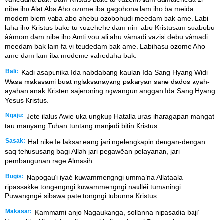
nibe iho Alat Aba Aho ozome iba gagohona lam iho ba meida
modem biem vaba abo ahebu ozobohudi meedam bak ame. Labi
laha iho Kristus bake tu vuzehehe dam nim abo Kristusam soabobu
ààmom dam nibe iho Amti vou ali ahu vàmadi vazisi debu vàmadi
meedam bak lam fa vi teudedam bak ame. Labihasu ozome Aho
ame dam lam iba modeme vahedaha bak.
Bali:
Kadi asapunika Ida nabdabang kaulan Ida Sang Hyang Widi
Wasa makasami buat nglaksanayang pakaryan sane dados ayah-
ayahan anak Kristen sajeroning ngwangun anggan Ida Sang Hyang
Yesus Kristus.
Ngaju:
Jete ilalus Awie uka ungkup Hatalla uras iharagapan mangat
tau manyang Tuhan tuntang manjadi bitin Kristus.
Sasak:
Hal nike Ie laksaneang jari ngelengkapin dengan-dengan
saq tehususang bagi Allah jari pegawẽan pelayanan, jari
pembangunan rage Almasih.
Bugis:
Napogau’i iyaé kuwammengngi umma’na Allataala
ripassakke tongengngi kuwammengngi naulléi tumaningi
Puwangngé sibawa patettongngi tubunna Kristus.
Makasar:
Kammami anjo Nagaukanga, sollanna nipasadia baji’