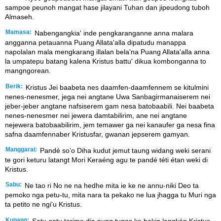
sampoe peunoh mangat hase jilayani Tuhan dan jipeudong tuboh
Almaseh.
Mamasa:
Nabengangkia' inde pengkaranganne anna malara
angganna petauanna Puang Allata'alla dipatudu manappa
napolalan mala mengkarang illalan bela'na Puang Allata'alla anna
la umpatepu batang kalena Kristus battu' dikua kombonganna to
mangngorean.
Berik:
Kristus Jei baabeta nes daamfen-daamfennem se kitulmini
nenes-nenesmer, jega nei angtane Uwa Sanbagirmanaiserem nei
jeber-jeber angtane nafsiserem gam nesa batobaabili. Nei baabeta
nenes-nenesmer nei jewera damtabilirim, ane nei angtane
nejewera batobaabilirim, jem temawer ga nei kanaufer ga nesa fina
safna daamfennaber Kristusfar, gwanan jepserem gamyan.
Manggarai:
Pandé so’o Diha kudut jemut taung widang weki serani
te gori keturu latangt Mori Keraéng agu te pandé téti étan weki di
Kristus.
Sabu:
Ne tao ri No ne na hedhe mita ie ke ne annu-niki Deo ta
pemoko nga petu-tu, mita nara ta pekako ne lua jhagga tu Muri nga
ta petito ne ngi'u Kristus.
Kupang:
Satu-satu tarima dia pung tugas ko bekin langkáp Kristus