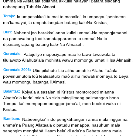
Umma’Na Allata’ala sollanna akkulle nalayani Batara siagang
nabangung TubuNa Almasi.
Toraja:
la umpasakka’i tu mai to masallo’, la umpogau’ pentoean
ma’kamayai, la umpatulangdan batang kaleNa Kristus,
Duri:
Nabenni joo barakka' anna kullei umma'-Na mpangjamanni
na pamawatang tooi kamatapparanna to umma'-Na to
dipasangrapang batang kale-Na Almaseh.
Gorontalo:
Patujuliyo moposiyapu mao lo tawu-tawuwala ta
tilulawoto Allahuta'ala mohinta wawu momongu umati li Isa Almasih,
Gorontalo 2006:
Utie pilohutu-Lio alihu umati lo Allahu Taa̒ala
powimumutola lou̒ lealeaatulo mao̒ alihu mowali momaya to Eeya
wau momongu batanga li Almasi.
Balantak:
Koiya'a a sasalan ni Kristus montoropoti mianna
Alaata'ala kada' mian-Na sida mingilimang palimangon bona
Tumpu, ka' mompopomoonggor jama'at, men bookoi waka ni
Kristus.
Bambam:
Nabeengkia' indo pengkähängam anna mala ingganna
umma'na Puang Allataala dipatudu manappa, nasuhum mala
sangngim mengkähä illaam bela' di ada'na Debata anna mala