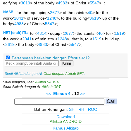
edifying <
3619
> of the body <
4983
> of Christ <
5547
>_:
NASB:
for the equipping<
2677
> of the saints<
40
> for the
work<
2041
> of service<
1248
>, to the building<
3619
> up of the
body<
4983
> of Christ<
5547
>;
NET [draft] ITL:
to <
4314
> equip <
2677
> the saints <
40
> for <
1519
>
the work <
2041
> of ministry <
1248
>, that is, to <
1519
> build up
<
3619
> the body <
4983
> of Christ <
5547
>,
Pertanyaan berkaitan dengan Efesus 4:12
Kirim
Studi Alkitab dengan AI:
Chat dengan Alkitab GPT
.
Studi lengkap, lihat:
Alkitab SABDA
.
Studi Alkitab dengan AI:
Alkitab GPT
.
<<
Efesus
4
: 12
>>
Bahan Renungan:
SH
-
RH
-
ROC
Download
Alkitab ANDROID
Kamus Alkitab