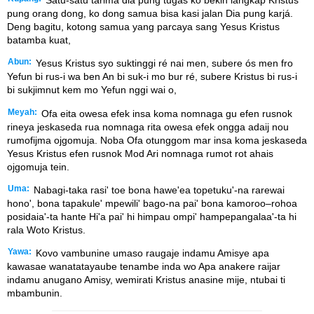
pung orang dong, ko dong samua bisa kasi jalan Dia pung karjá.
Deng bagitu, kotong samua yang parcaya sang Yesus Kristus
batamba kuat,
Abun:
Yesus Kristus syo suktinggi ré nai men, subere ós men fro
Yefun bi rus-i wa ben An bi suk-i mo bur ré, subere Kristus bi rus-i
bi sukjimnut kem mo Yefun nggi wai o,
Meyah:
Ofa eita owesa efek insa koma nomnaga gu efen rusnok
rineya jeskaseda rua nomnaga rita owesa efek ongga adaij nou
rumofijma ojgomuja. Noba Ofa otunggom mar insa koma jeskaseda
Yesus Kristus efen rusnok Mod Ari nomnaga rumot rot ahais
ojgomuja tein.
Uma:
Nabagi-taka rasi' toe bona hawe'ea topetuku'-na rarewai
hono', bona tapakule' mpewili' bago-na pai' bona kamoroo–rohoa
posidaia'-ta hante Hi'a pai' hi himpau ompi' hampepangalaa'-ta hi
rala Woto Kristus.
Yawa:
Kovo vambunine umaso raugaje indamu Amisye apa
kawasae wanatatayaube tenambe inda wo Apa anakere raijar
indamu anugano Amisy, wemirati Kristus anasine mije, ntubai ti
mbambunin.