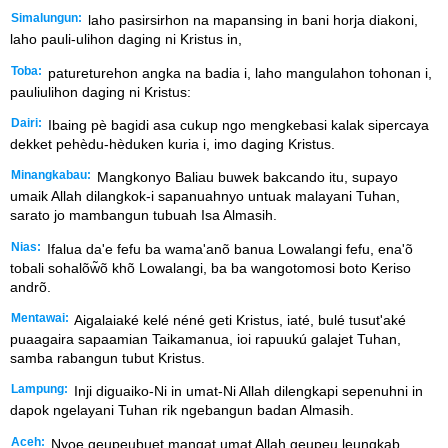
Simalungun:
laho pasirsirhon na mapansing in bani horja diakoni,
laho pauli-ulihon daging ni Kristus in,
Toba:
patureturehon angka na badia i, laho mangulahon tohonan i,
pauliulihon daging ni Kristus:
Dairi:
Ibaing pè bagidi asa cukup ngo mengkebasi kalak sipercaya
dekket pehèdu-hèduken kuria i, imo daging Kristus.
Minangkabau:
Mangkonyo Baliau buwek bakcando itu, supayo
umaik Allah dilangkok-i sapanuahnyo untuak malayani Tuhan,
sarato jo mambangun tubuah Isa Almasih.
Nias:
Ifalua da'e fefu ba wama'anõ banua Lowalangi fefu, ena'õ
tobali sohalõw̃õ khõ Lowalangi, ba ba wangotomosi boto Keriso
andrõ.
Mentawai:
Aigalaiaké kelé néné geti Kristus, iaté, bulé tusut'aké
puaagaira sapaamian Taikamanua, ioi rapuukú galajet Tuhan,
samba rabangun tubut Kristus.
Lampung:
Inji diguaiko-Ni in umat-Ni Allah dilengkapi sepenuhni in
dapok ngelayani Tuhan rik ngebangun badan Almasih.
Aceh:
Nyoe geupeubuet mangat umat Allah geupeu leungkab