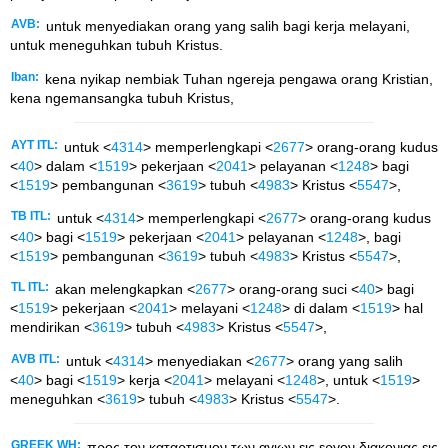
AVB:
untuk menyediakan orang yang salih bagi kerja melayani,
untuk meneguhkan tubuh Kristus.
Iban:
kena nyikap nembiak Tuhan ngereja pengawa orang Kristian,
kena ngemansangka tubuh Kristus,
AYT ITL:
untuk <
4314
> memperlengkapi <
2677
> orang-orang kudus
<
40
> dalam <
1519
> pekerjaan <
2041
> pelayanan <
1248
> bagi
<
1519
> pembangunan <
3619
> tubuh <
4983
> Kristus <
5547
>,
TB ITL:
untuk <
4314
> memperlengkapi <
2677
> orang-orang kudus
<
40
> bagi <
1519
> pekerjaan <
2041
> pelayanan <
1248
>, bagi
<
1519
> pembangunan <
3619
> tubuh <
4983
> Kristus <
5547
>,
TL ITL:
akan melengkapkan <
2677
> orang-orang suci <
40
> bagi
<
1519
> pekerjaan <
2041
> melayani <
1248
> di dalam <
1519
> hal
mendirikan <
3619
> tubuh <
4983
> Kristus <
5547
>,
AVB ITL:
untuk <
4314
> menyediakan <
2677
> orang yang salih
<
40
> bagi <
1519
> kerja <
2041
> melayani <
1248
>, untuk <
1519
>
meneguhkan <
3619
> tubuh <
4983
> Kristus <
5547
>.
GREEK WH:
προς τον καταρτισμον των αγιων εις εργον διακονιας εις