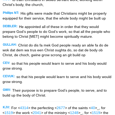
Christ's body, the church,
Phillips NT:
His gifts were made that Christians might be properly
equipped for their service, that the whole body might be built up
DEIBLER:
He appointed all of these in order that they would
prepare God’s people to do God’s work, so that all the people who
belong to Christ [MET] might become spiritually mature.
GULLAH:
Christ do dis fa mek God people ready an able fa do de
wok dat dem wa trus een Christ oughta do, so dat de body ob
Christ, de choch, gwine grow scrong an git build op
CEV:
so that his people would learn to serve and his body would
grow strong.
CEVUK:
so that his people would learn to serve and his body would
grow strong.
GWV:
Their purpose is to prepare God’s people, to serve, and to
build up the body of Christ.
KJV:
For <
4314
> the perfecting <
2677
> of the saints <
40
>_, for
<
1519
> the work <
2041
> of the ministry <
1248
>_, for <
1519
> the