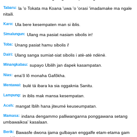
Tabaru:
la 'o Tokata ma Koana 'uwa 'o 'orasi 'imadamake ma ngale
nitaili.
Karo:
Ula bere kesempaten man si iblis.
Simalungun:
Ulang ma pasiat nasiam sibolis in!
Toba:
Unang pasiat hamu sibolis i!
Dairi:
Ulang sanga sumiat-siat sibolis i atè-atè ndènè.
Minangkabau:
supayo Ubilih jan dapek kasampatan.
Nias:
ena'õ lõ monaha Gafõkha.
Mentawai:
bulé tá ibara ka sia oggaknia Sanitu.
Lampung:
in iblis mak mansa kesempatan.
Aceh:
mangat Iblih hana jiteumé keuseumpatan.
Mamasa:
indana dengammo palliwanganna ponggawana setang
umbawaikoa' kasalaan.
Berik:
Bawasfe dwona ijama gulbayan enggalfe etam-etama gam