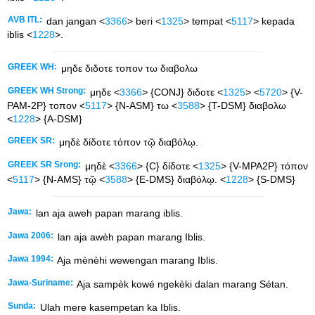
AVB ITL:
dan jangan <
3366
> beri <
1325
> tempat <
5117
> kepada
iblis <
1228
>.
GREEK WH:
μηδε διδοτε τοπον τω διαβολω
GREEK WH Strong:
μηδε <
3366
> {CONJ} διδοτε <
1325
> <
5720
> {V-
PAM-2P} τοπον <
5117
> {N-ASM} τω <
3588
> {T-DSM} διαβολω
<
1228
> {A-DSM}
GREEK SR:
μηδὲ δίδοτε τόπον τῷ διαβόλῳ.
GREEK SR Srong:
μηδὲ <
3366
> {C} δίδοτε <
1325
> {V-MPA2P} τόπον
<
5117
> {N-AMS} τῷ <
3588
> {E-DMS} διαβόλῳ. <
1228
> {S-DMS}
Jawa:
lan aja aweh papan marang iblis.
Jawa 2006:
lan aja awèh papan marang Iblis.
Jawa 1994:
Aja mènèhi wewengan marang Iblis.
Jawa-Suriname:
Aja sampèk kowé ngekèki dalan marang Sétan.
Sunda:
Ulah mere kasempetan ka Iblis.