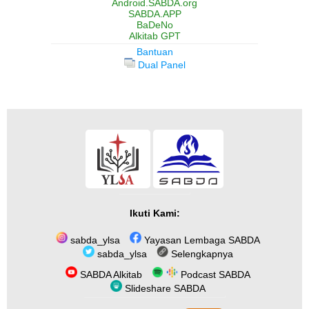
Android.SABDA.org
SABDA.APP
BaDeNo
Alkitab GPT
Bantuan
Dual Panel
Ikuti Kami:
sabda_ylsa
Yayasan Lembaga SABDA
sabda_ylsa
Selengkapnya
SABDA Alkitab
Podcast SABDA
Slideshare SABDA