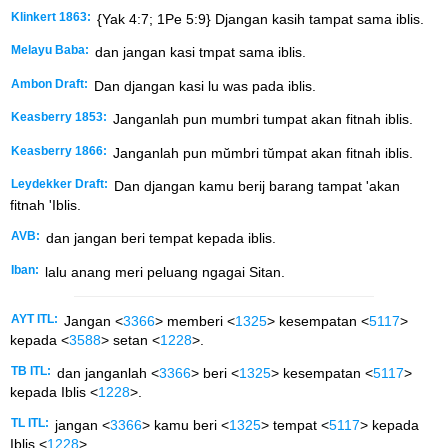
Klinkert 1863:
{Yak 4:7; 1Pe 5:9} Djangan kasih tampat sama iblis.
Melayu Baba:
dan jangan kasi tmpat sama iblis.
Ambon Draft:
Dan djangan kasi lu was pada iblis.
Keasberry 1853:
Janganlah pun mumbri tumpat akan fitnah iblis.
Keasberry 1866:
Janganlah pun mŭmbri tŭmpat akan fitnah iblis.
Leydekker Draft:
Dan djangan kamu berij barang tampat 'akan
fitnah 'Iblis.
AVB:
dan jangan beri tempat kepada iblis.
Iban:
lalu anang meri peluang ngagai Sitan.
AYT ITL:
Jangan <
3366
> memberi <
1325
> kesempatan <
5117
>
kepada <
3588
> setan <
1228
>.
TB ITL:
dan janganlah <
3366
> beri <
1325
> kesempatan <
5117
>
kepada Iblis <
1228
>.
TL ITL:
jangan <
3366
> kamu beri <
1325
> tempat <
5117
> kepada
Iblis <
1228
>.