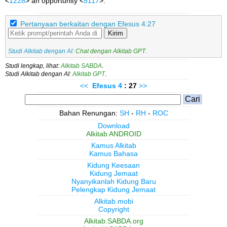
<
1228
> an opportunity <
5117
>.
Pertanyaan berkaitan dengan Efesus 4:27
Kirim
Studi Alkitab dengan AI:
Chat dengan Alkitab GPT
.
Studi lengkap, lihat:
Alkitab SABDA
.
Studi Alkitab dengan AI:
Alkitab GPT
.
<<
Efesus
4
: 27
>>
Bahan Renungan:
SH
-
RH
-
ROC
Download
Alkitab ANDROID
Kamus Alkitab
Kamus Bahasa
Kidung Keesaan
Kidung Jemaat
Nyanyikanlah Kidung Baru
Pelengkap Kidung Jemaat
Alkitab.mobi
Copyright
Alkitab.SABDA.org