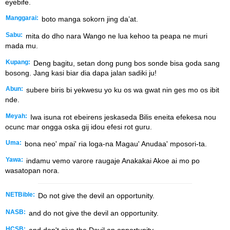
eyebife.
Manggarai:
boto manga sokorn jing da’at.
Sabu:
mita do dho nara Wango ne lua kehoo ta peapa ne muri
mada mu.
Kupang:
Deng bagitu, setan dong pung bos sonde bisa goda sang
bosong. Jang kasi biar dia dapa jalan sadiki ju!
Abun:
subere biris bi yekwesu yo ku os wa gwat nin ges mo os ibit
nde.
Meyah:
Iwa isuna rot ebeirens jeskaseda Bilis eneita efekesa nou
ocunc mar ongga oska gij idou efesi rot guru.
Uma:
bona neo' mpai' ria loga-na Magau' Anudaa' mposori-ta.
Yawa:
indamu vemo varore raugaje Anakakai Akoe ai mo po
wasatopan nora.
NETBible:
Do not give the devil an opportunity.
NASB:
and do not give the devil an opportunity.
HCSB:
and don't give the Devil an opportunity.