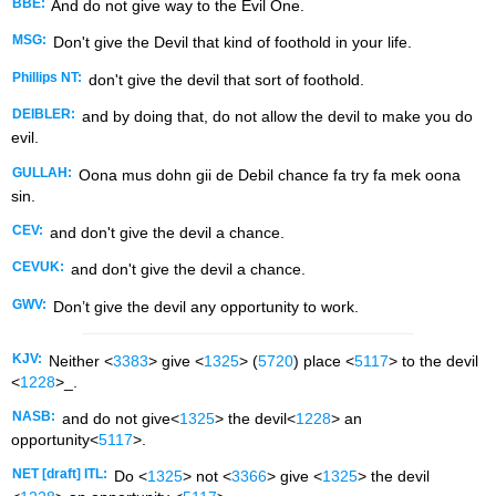
BBE:
And do not give way to the Evil One.
MSG:
Don't give the Devil that kind of foothold in your life.
Phillips NT:
don't give the devil that sort of foothold.
DEIBLER:
and by doing that, do not allow the devil to make you do
evil.
GULLAH:
Oona mus dohn gii de Debil chance fa try fa mek oona
sin.
CEV:
and don't give the devil a chance.
CEVUK:
and don't give the devil a chance.
GWV:
Don’t give the devil any opportunity to work.
KJV:
Neither <
3383
> give <
1325
> (
5720
) place <
5117
> to the devil
<
1228
>_.
NASB:
and do not give<
1325
> the devil<
1228
> an
opportunity<
5117
>.
NET [draft] ITL:
Do <
1325
> not <
3366
> give <
1325
> the devil