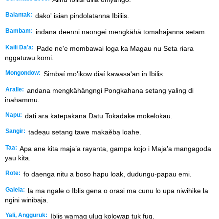
Balantak:
dako' isian pindolatanna Ibiliis.
Bambam:
indana deenni naongei mengkähä tomahajanna setam.
Kaili Da'a:
Pade ne'e mombawai loga ka Magau nu Seta riara
nggatuwu komi.
Mongondow:
Simbaí mo'ikow diaí kawasa'an in Ibilis.
Aralle:
andana mengkähängngi Pongkahana setang yaling di
inahammu.
Napu:
dati ara katepakana Datu Tokadake mokelokau.
Sangir:
tadeạu setang tawe makaěbạ loahe.
Taa:
Apa ane kita maja’a rayanta, gampa kojo i Maja’a mangagoda
yau kita.
Rote:
fo daenga nitu a boso hapu loak, dudungu-papau emi.
Galela:
la ma ngale o Iblis gena o orasi ma cunu lo upa niwihike la
ngini winibaja.
Yali, Angguruk:
Iblis wamag ulug kolowap tuk fug.