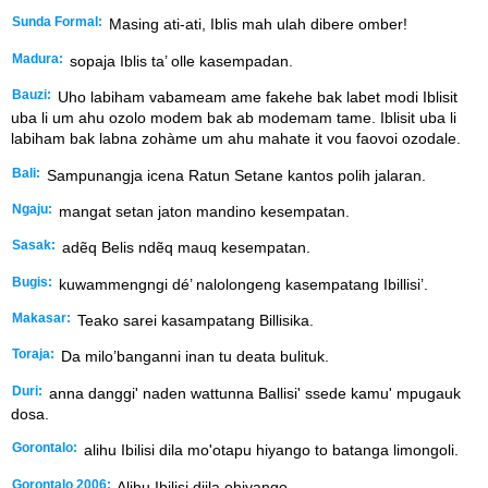
Sunda Formal:
Masing ati-ati, Iblis mah ulah dibere omber!
Madura:
sopaja Iblis ta’ olle kasempadan.
Bauzi:
Uho labiham vabameam ame fakehe bak labet modi Iblisit
uba li um ahu ozolo modem bak ab modemam tame. Iblisit uba li
labiham bak labna zohàme um ahu mahate it vou faovoi ozodale.
Bali:
Sampunangja icena Ratun Setane kantos polih jalaran.
Ngaju:
mangat setan jaton mandino kesempatan.
Sasak:
adẽq Belis ndẽq mauq kesempatan.
Bugis:
kuwammengngi dé’ nalolongeng kasempatang Ibillisi’.
Makasar:
Teako sarei kasampatang Billisika.
Toraja:
Da milo’banganni inan tu deata bulituk.
Duri:
anna danggi' naden wattunna Ballisi' ssede kamu' mpugauk
dosa.
Gorontalo:
alihu Ibilisi dila mo'otapu hiyango to batanga limongoli.
Gorontalo 2006:
Alihu Ibilisi diila ohiyango.