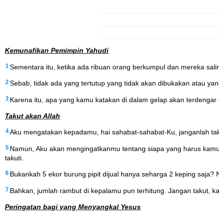
Kemunafikan Pemimpin Yahudi
1
Sementara itu, ketika ada ribuan orang berkumpul dan mereka salin
2
Sebab, tidak ada yang tertutup yang tidak akan dibukakan atau ya
3
Karena itu, apa yang kamu katakan di dalam gelap akan terdengar 
Takut akan Allah
4
Aku mengatakan kepadamu, hai sahabat-sahabat-Ku, janganlah taku
5
Namun, Aku akan mengingatkanmu tentang siapa yang harus kamu 
takuti.
6
Bukankah 5 ekor burung pipit dijual hanya seharga 2 keping saja? 
7
Bahkan, jumlah rambut di kepalamu pun terhitung. Jangan takut, ka
Peringatan bagi yang Menyangkal Yesus