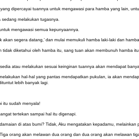
a yang dipercayai tuannya untuk mengawasi para hamba yang lain, u
ia sedang melakukan tugasnya.
a untuk mengawasi semua kepunyaannya.
tidak akan segera datang,’ dan mulai memukuli hamba laki-laki dan 
an tidak diketahui oleh hamba itu, sang tuan akan membunuh hamba 
p sedia atau melakukan sesuai keinginan tuannya akan mendapat banya
elakukan hal-hal yang pantas mendapatkan pukulan, ia akan mendapatk
tuntut lebih banyak lagi.
i itu sudah menyala!
angat tertekan sampai hal itu digenapi.
maian di atas bumi? Tidak, Aku mengatakan kepadamu, melainkan 
. Tiga orang akan melawan dua orang dan dua orang akan melawan tig