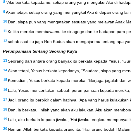
8
“Aku berkata kepadamu, setiap orang yang mengakui Aku di hadapan
9
Akan tetapi, setiap orang yang menyangkal Aku di depan orang lain
10
Dan, siapa pun yang mengatakan sesuatu yang melawan Anak Manu
11
Ketika mereka membawamu ke sinagoge dan ke hadapan para pem
12
sebab saat itu juga Roh Kudus akan mengajarimu tentang apa ya
Perumpamaan tentang Seorang Kaya
13
Seorang dari antara orang banyak itu berkata kepada Yesus, “Gur
14
Akan tetapi, Yesus berkata kepadanya, “Saudara, siapa yang me
15
Kemudian, Yesus berkata kepada mereka, “Berjaga-jagalah dan wa
16
Lalu, Yesus menceritakan sebuah perumpamaan kepada mereka, “A
17
Jadi, orang itu berpikir dalam hatinya, ‘Apa yang harus kulakuka
18
Dan, ia berkata, ‘Inilah yang akan aku lakukan. Aku akan mem
19
Lalu, aku berkata kepada jiwaku, ‘Hai jiwaku, engkau mempunyai 
20
Namun, Allah berkata kepada orang itu, ‘Hai, orang bodoh! Malam 