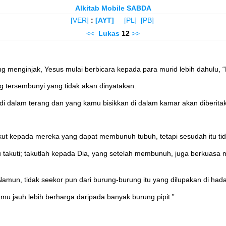
Alkitab Mobile SABDA
[VER]
:
[AYT]
[PL]
[PB]
<<
Lukas
12
>>
g menginjak, Yesus mulai berbicara kepada para murid lebih dahulu, “Be
ng tersembunyi yang tidak akan dinyatakan.
di dalam terang dan yang kamu bisikkan di dalam kamar akan diberitak
t kepada mereka yang dapat membunuh tubuh, tetapi sesudah itu tidak
takuti; takutlah kepada Dia, yang setelah membunuh, juga berkuasa
Namun, tidak seekor pun dari burung-burung itu yang dilupakan di hada
mu jauh lebih berharga daripada banyak burung pipit.”