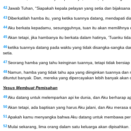
42
Jawab Tuhan, “Siapakah kepala pelayan yang setia dan bijaksan
43
Diberkatilah hamba itu, yang ketika tuannya datang, mendapati d
44
Aku berkata kepadamu, sesungguhnya, tuan itu akan memilihny
45
Akan tetapi, jika hambanya itu berkata dalam hatinya, ‘Tuanku 
46
ketika tuannya datang pada waktu yang tidak disangka-sangka d
setia.
47
Seorang hamba yang tahu keinginan tuannya, tetapi tidak bersia
48
Namun, hamba yang tidak tahu apa yang diinginkan tuannya dan m
dituntut banyak. Dan, mereka yang dipercayakan lebih banyak akan di
Yesus Membuat Pemisahan
49
Aku datang untuk melemparkan api ke dunia, dan Aku berharap ap
50
Akan tetapi, ada baptisan yang harus Aku jalani, dan Aku merasa s
51
Apakah kamu menyangka bahwa Aku datang untuk membawa perda
52
Mulai sekarang, lima orang dalam satu keluarga akan dipisahkan