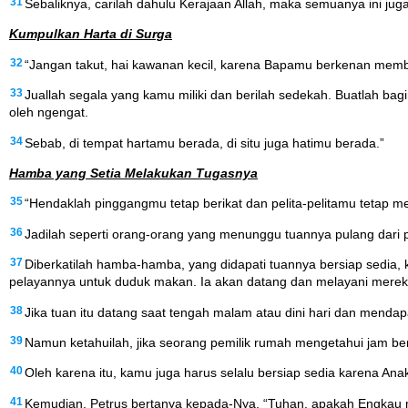
31
Sebaliknya, carilah dahulu Kerajaan Allah, maka semuanya ini j
Kumpulkan Harta di Surga
32
“Jangan takut, hai kawanan kecil, karena Bapamu berkenan memb
33
Juallah segala yang kamu miliki dan berilah sedekah. Buatlah bagi
oleh ngengat.
34
Sebab, di tempat hartamu berada, di situ juga hatimu berada.”
Hamba yang Setia Melakukan Tugasnya
35
“Hendaklah pinggangmu tetap berikat dan pelita-pelitamu tetap m
36
Jadilah seperti orang-orang yang menunggu tuannya pulang dari 
37
Diberkatilah hamba-hamba, yang didapati tuannya bersiap sedia
pelayannya untuk duduk makan. Ia akan datang dan melayani merek
38
Jika tuan itu datang saat tengah malam atau dini hari dan mendap
39
Namun ketahuilah, jika seorang pemilik rumah mengetahui jam be
40
Oleh karena itu, kamu juga harus selalu bersiap sedia karena A
41
Kemudian, Petrus bertanya kepada-Nya, “Tuhan, apakah Engkau