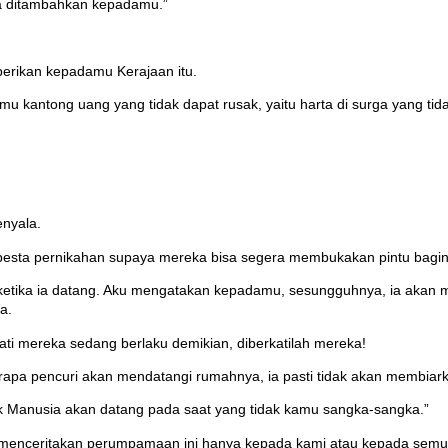
uga ditambahkan kepadamu.”
erikan kepadamu Kerajaan itu.
mu kantong uang yang tidak dapat rusak, yaitu harta di surga yang tida
enyala.
pesta pernikahan supaya mereka bisa segera membukakan pintu baginya
, ketika ia datang. Aku mengatakan kepadamu, sesungguhnya, ia akan
a.
ati mereka sedang berlaku demikian, diberkatilah mereka!
rapa pencuri akan mendatangi rumahnya, ia pasti tidak akan membiar
nak Manusia akan datang pada saat yang tidak kamu sangka-sangka.”
 menceritakan perumpamaan ini hanya kepada kami atau kepada semu