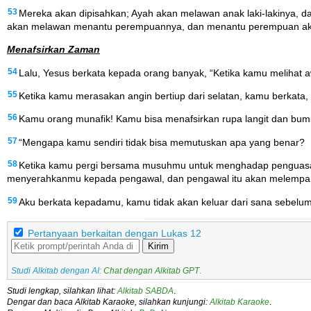
53
Mereka akan dipisahkan; Ayah akan melawan anak laki-lakinya, 
akan melawan menantu perempuannya, dan menantu perempuan ak
Menafsirkan Zaman
54
Lalu, Yesus berkata kepada orang banyak, “Ketika kamu melihat a
55
Ketika kamu merasakan angin bertiup dari selatan, kamu berkata, ‘Ha
56
Kamu orang munafik! Kamu bisa menafsirkan rupa langit dan bumi
57
“Mengapa kamu sendiri tidak bisa memutuskan apa yang benar?
58
Ketika kamu pergi bersama musuhmu untuk menghadap penguasa,
menyerahkanmu kepada pengawal, dan pengawal itu akan melempar
59
Aku berkata kepadamu, kamu tidak akan keluar dari sana sebelu
Pertanyaan berkaitan dengan Lukas 12
Kirim
Studi Alkitab dengan AI:
Chat dengan Alkitab GPT
.
Studi lengkap, silahkan lihat:
Alkitab SABDA
.
Dengar dan baca Alkitab Karaoke, silahkan kunjungi:
Alkitab Karaoke
.