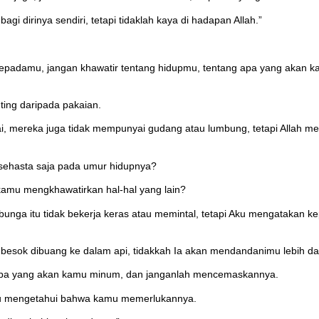
i dirinya sendiri, tetapi tidaklah kaya di hadapan Allah.”
kepadamu, jangan khawatir tentang hidupmu, tentang apa yang akan k
ting daripada pakaian.
i, mereka juga tidak mempunyai gudang atau lumbung, tetapi Allah m
sehasta saja pada umur hidupnya?
 kamu mengkhawatirkan hal-hal yang lain?
nga itu tidak bekerja keras atau memintal, tetapi Aku mengatakan 
n besok dibuang ke dalam api, tidakkah Ia akan mendandanimu lebih d
apa yang akan kamu minum, dan janganlah mencemaskannya.
amu mengetahui bahwa kamu memerlukannya.