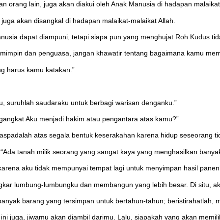
 orang lain, juga akan diakui oleh Anak Manusia di hadapan malaikat-
 juga akan disangkal di hadapan malaikat-malaikat Allah.
sia dapat diampuni, tetapi siapa pun yang menghujat Roh Kudus tid
impin dan penguasa, jangan khawatir tentang bagaimana kamu memb
ng harus kamu katakan.”
u, suruhlah saudaraku untuk berbagi warisan denganku.”
ngangkat Aku menjadi hakim atau pengantara atas kamu?”
spadalah atas segala bentuk keserakahan karena hidup seseorang tida
da tanah milik seorang yang sangat kaya yang menghasilkan banyak 
n karena aku tidak mempunyai tempat lagi untuk menyimpan hasil panen
bongkar lumbung-lumbungku dan membangun yang lebih besar. Di situ
banyak barang yang tersimpan untuk bertahun-tahun; beristirahatlah,
ini juga, jiwamu akan diambil darimu. Lalu, siapakah yang akan memil