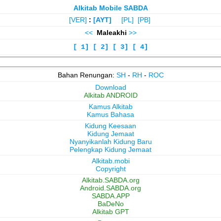
Alkitab Mobile SABDA
[VER]
:
[AYT]
[PL]
[PB]
<<
Maleakhi
>>
[ 1]
[ 2]
[ 3]
[ 4]
Bahan Renungan:
SH
-
RH
-
ROC
Download
Alkitab ANDROID
Kamus Alkitab
Kamus Bahasa
Kidung Keesaan
Kidung Jemaat
Nyanyikanlah Kidung Baru
Pelengkap Kidung Jemaat
Alkitab.mobi
Copyright
Alkitab.SABDA.org
Android.SABDA.org
SABDA.APP
BaDeNo
Alkitab GPT