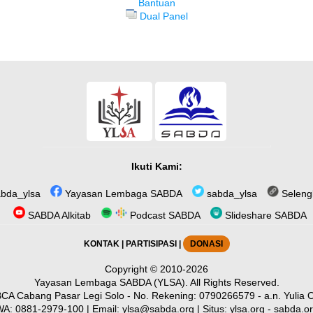
Bantuan
Dual Panel
Ikuti Kami:
bda_ylsa
Yayasan Lembaga SABDA
sabda_ylsa
Seleng
SABDA Alkitab
Podcast SABDA
Slideshare SABDA
KONTAK
|
PARTISIPASI
|
DONASI
Copyright
© 2010-2026
Yayasan Lembaga SABDA (YLSA).
All Rights Reserved.
CA Cabang Pasar Legi Solo - No. Rekening: 0790266579 - a.n. Yulia O
WA:
0881-2979-100
| Email:
ylsa@sabda.org
| Situs:
ylsa.org
-
sabda.o