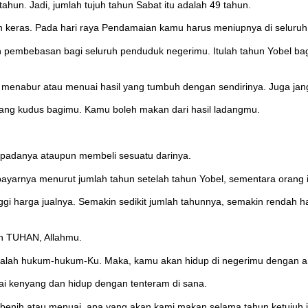
tahun. Jadi, jumlah tujuh tahun Sabat itu adalah 49 tahun.
n keras. Pada hari raya Pendamaian kamu harus meniupnya di seluruh 
embebasan bagi seluruh penduduk negerimu. Itulah tahun Yobel bagi
 menabur atau menuai hasil yang tumbuh dengan sendirinya. Juga jan
 yang kudus bagimu. Kamu boleh makan dari hasil ladangmu.
padanya ataupun membeli sesuatu darinya.
arnya menurut jumlah tahun setelah tahun Yobel, sementara orang 
i harga jualnya. Semakin sedikit jumlah tahunnya, semakin rendah harg
ah TUHAN, Allahmu.
iharalah hukum-hukum-Ku. Maka, kamu akan hidup di negerimu dengan 
i kenyang dan hidup dengan tenteram di sana.
benih atau menuai, apa yang akan kami makan selama tahun ketujuh i