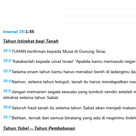
Imamat
25
:1-55
Tahun Istirahat bagi Tanah
25:1
TUHAN berfirman kepada Musa di Gunung Sinai,
25:2
“Katakanlah kepada umat Israel: ‘Apabila kamu memasuki negeri
25:3
Selama enam tahun kamu harus menabur benih di ladangmu d
25:4
Namun, selama tahun ketujuh, tanah itu harus mendapatkan ma
25:5
Jangan memanen segala sesuatu yang tumbuh sendiri setelah 
istirahat selama tahun Sabat.
25:6
Seluruh hasil tanah itu selama tahun Sabat akan menjadi mak
25:7
Bahkan, ternak dan semua binatang yang ada di negerimu boleh
Tahun Yobel -- Tahun Pembebasan