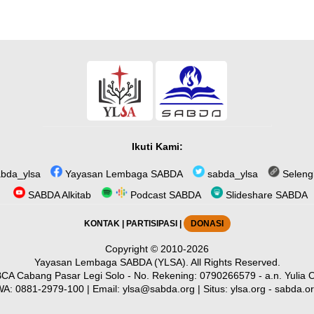
Ikuti Kami:
bda_ylsa
Yayasan Lembaga SABDA
sabda_ylsa
Seleng
SABDA Alkitab
Podcast SABDA
Slideshare SABDA
KONTAK
|
PARTISIPASI
|
DONASI
Copyright
© 2010-2026
Yayasan Lembaga SABDA (YLSA).
All Rights Reserved.
CA Cabang Pasar Legi Solo - No. Rekening: 0790266579 - a.n. Yulia O
WA:
0881-2979-100
| Email:
ylsa@sabda.org
| Situs:
ylsa.org
-
sabda.o