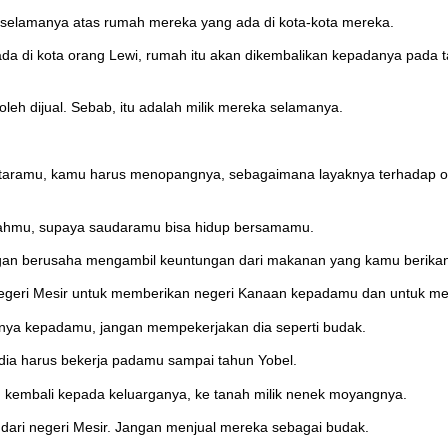
s selamanya atas rumah mereka yang ada di kota-kota mereka.
ada di kota orang Lewi, rumah itu akan dikembalikan kepadanya pada 
eh dijual. Sebab, itu adalah milik mereka selamanya.
 antaramu, kamu harus menopangnya, sebagaimana layaknya terhadap or
llahmu, supaya saudaramu bisa hidup bersamamu.
n berusaha mengambil keuntungan dari makanan yang kamu berika
egeri Mesir untuk memberikan negeri Kanaan kepadamu dan untuk men
rinya kepadamu, jangan mempekerjakan dia seperti budak.
 dia harus bekerja padamu sampai tahun Yobel.
 kembali kepada keluarganya, ke tanah milik nenek moyangnya.
dari negeri Mesir. Jangan menjual mereka sebagai budak.