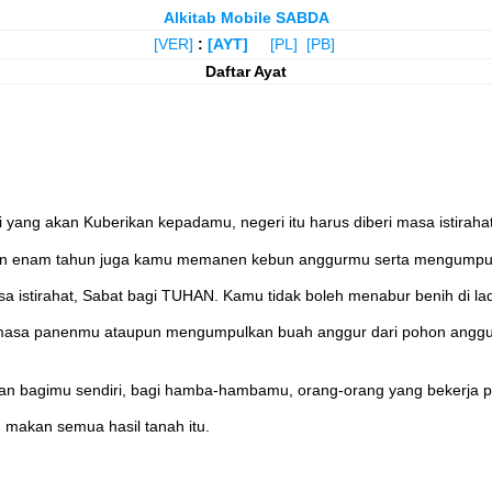
Alkitab Mobile SABDA
[VER]
:
[AYT]
[PL]
[PB]
Daftar Ayat
 yang akan Kuberikan kepadamu, negeri itu harus diberi masa istirah
an enam tahun juga kamu memanen kebun anggurmu serta mengumpul
sa istirahat, Sabat bagi TUHAN. Kamu tidak boleh menabur benih d
masa panenmu ataupun mengumpulkan buah anggur dari pohon anggur y
anan bagimu sendiri, bagi hamba-hambamu, orang-orang yang bekerja 
 makan semua hasil tanah itu.