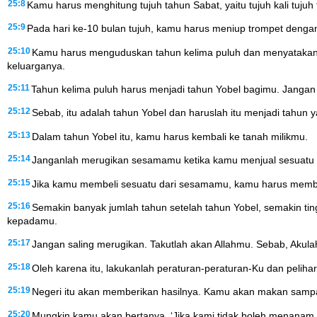
25:8
Kamu harus menghitung tujuh tahun Sabat, yaitu tujuh kali tujuh 
25:9
Pada hari ke-10 bulan tujuh, kamu harus meniup trompet denga
25:10
Kamu harus menguduskan tahun kelima puluh dan menyatakan p
keluarganya.
25:11
Tahun kelima puluh harus menjadi tahun Yobel bagimu. Jangan
25:12
Sebab, itu adalah tahun Yobel dan haruslah itu menjadi tahun
25:13
Dalam tahun Yobel itu, kamu harus kembali ke tanah milikmu.
25:14
Janganlah merugikan sesamamu ketika kamu menjual sesuatu 
25:15
Jika kamu membeli sesuatu dari sesamamu, kamu harus membay
25:16
Semakin banyak jumlah tahun setelah tahun Yobel, semakin tingg
kepadamu.
25:17
Jangan saling merugikan. Takutlah akan Allahmu. Sebab, Akul
25:18
Oleh karena itu, lakukanlah peraturan-peraturan-Ku dan pel
25:19
Negeri itu akan memberikan hasilnya. Kamu akan makan sampa
25:20
Mungkin kamu akan bertanya, ‘Jika kami tidak boleh menanam 