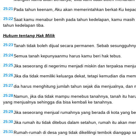
25:21
Pada tahun keenam, Aku akan memerintahkan berkat-Ku kepad
25:22
Saat kamu menabur benih pada tahun kedelapan, kamu masih bi
tahun kedelapan tiba.
Hukum tentang Hak Milik
25:23
Tanah tidak boleh dijual secara permanen. Sebab sesungguhnya
25:24
Semua tanah kepunyaanmu harus kamu beri hak tebus.
25:25
Jika seseorang di negerimu menjadi miskin dan terpaksa menju
25:26
Jika dia tidak memiliki keluarga dekat, tetapi kemudian dia me
25:27
dia harus menghitung jumlah tahun sejak dia menjualnya, dan
25:28
Namun, jika dia tidak mampu menebus tanahnya, tanah itu haru
yang menjualnya sehingga dia bisa kembali ke tanahnya.
25:29
Jika seseorang menjual rumahnya yang berada di kota yang be
25:30
Jika rumah itu tidak ditebus dalam setahun, rumah itu akan me
25:31
Rumah-rumah di desa yang tidak dikelilingi tembok dianggap s