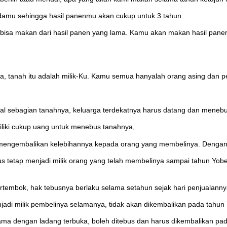
amu sehingga hasil panenmu akan cukup untuk 3 tahun.
sa makan dari hasil panen yang lama. Kamu akan makan hasil panen y
, tanah itu adalah milik-Ku. Kamu semua hanyalah orang asing dan pe
al sebagian tanahnya, keluarga terdekatnya harus datang dan menebus
miliki cukup uang untuk menebus tanahnya,
 mengembalikan kelebihannya kepada orang yang membelinya. Dengan d
s tetap menjadi milik orang yang telah membelinya sampai tahun Yobel
rtembok, hak tebusnya berlaku selama setahun sejak hari penjualanny
njadi milik pembelinya selamanya, tidak akan dikembalikan pada tahun 
ama dengan ladang terbuka, boleh ditebus dan harus dikembalikan pad