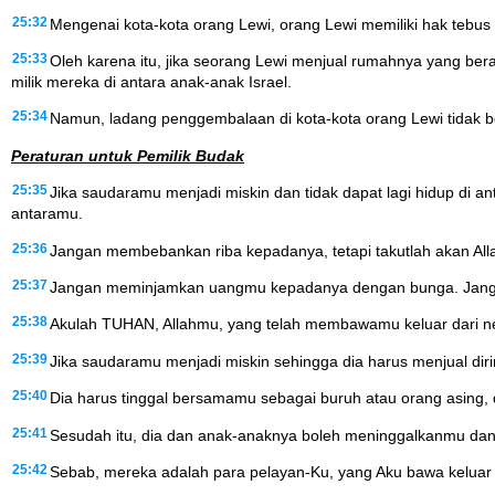
25:32
Mengenai kota-kota orang Lewi, orang Lewi memiliki hak tebu
25:33
Oleh karena itu, jika seorang Lewi menjual rumahnya yang ber
milik mereka di antara anak-anak Israel.
25:34
Namun, ladang penggembalaan di kota-kota orang Lewi tidak bol
Peraturan untuk Pemilik Budak
25:35
Jika saudaramu menjadi miskin dan tidak dapat lagi hidup di
antaramu.
25:36
Jangan membebankan riba kepadanya, tetapi takutlah akan A
25:37
Jangan meminjamkan uangmu kepadanya dengan bunga. Janga
25:38
Akulah TUHAN, Allahmu, yang telah membawamu keluar dari n
25:39
Jika saudaramu menjadi miskin sehingga dia harus menjual di
25:40
Dia harus tinggal bersamamu sebagai buruh atau orang asing,
25:41
Sesudah itu, dia dan anak-anaknya boleh meninggalkanmu dan
25:42
Sebab, mereka adalah para pelayan-Ku, yang Aku bawa keluar 