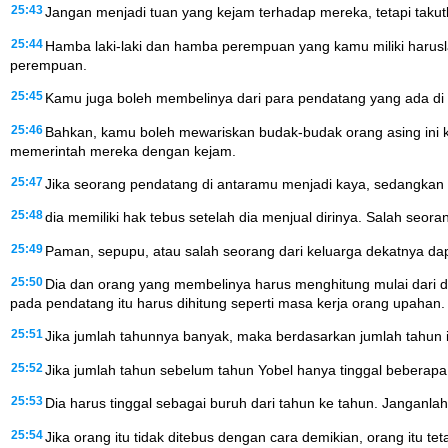
25:43
Jangan menjadi tuan yang kejam terhadap mereka, tetapi takut
25:44
Hamba laki-laki dan hamba perempuan yang kamu miliki harusl
perempuan.
25:45
Kamu juga boleh membelinya dari para pendatang yang ada di 
25:46
Bahkan, kamu boleh mewariskan budak-budak orang asing ini 
memerintah mereka dengan kejam.
25:47
Jika seorang pendatang di antaramu menjadi kaya, sedangkan 
25:48
dia memiliki hak tebus setelah dia menjual dirinya. Salah se
25:49
Paman, sepupu, atau salah seorang dari keluarga dekatnya dap
25:50
Dia dan orang yang membelinya harus menghitung mulai dari dia
pada pendatang itu harus dihitung seperti masa kerja orang upahan.
25:51
Jika jumlah tahunnya banyak, maka berdasarkan jumlah tahun 
25:52
Jika jumlah tahun sebelum tahun Yobel hanya tinggal beberapa
25:53
Dia harus tinggal sebagai buruh dari tahun ke tahun. Jangan
25:54
Jika orang itu tidak ditebus dengan cara demikian, orang itu 