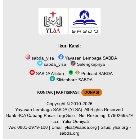
Ikuti Kami:
sabda_ylsa
Yayasan Lembaga SABDA
sabda_ylsa
Selengkapnya
SABDA Alkitab
Podcast SABDA
Slideshare SABDA
KONTAK
|
PARTISIPASI
|
DONASI
Copyright
© 2010-2026
Yayasan Lembaga SABDA (YLSA).
All Rights Reserved.
Bank BCA Cabang Pasar Legi Solo - No. Rekening: 0790266579
- a.n. Yulia Oeniyati
WA:
0881-2979-100
| Email:
ylsa@sabda.org
| Situs:
ylsa.org
-
sabda.org