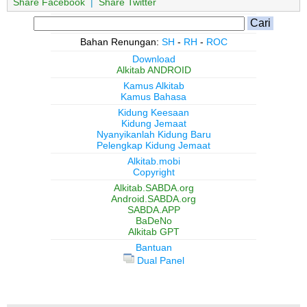
Share Facebook
|
Share Twitter
Bahan Renungan:
SH
-
RH
-
ROC
Download
Alkitab ANDROID
Kamus Alkitab
Kamus Bahasa
Kidung Keesaan
Kidung Jemaat
Nyanyikanlah Kidung Baru
Pelengkap Kidung Jemaat
Alkitab.mobi
Copyright
Alkitab.SABDA.org
Android.SABDA.org
SABDA.APP
BaDeNo
Alkitab GPT
Bantuan
Dual Panel