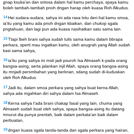
gnap ksuka'an dan sntosa dalam hal kamu perchaya, spaya kamu
boleh tambah-tambah pnoh dngan harap oleh kuasa Roh Alkudus.
14
Hei sudara-sudara, sahya ini ada rasa tntu deri-hal kamu smoa,
ia'itu yang kamu ada pnoh dngan kbaikan, dan chukop sgala
pngtahuan, dan lagi pun ada kuasa nasihatkan satu sama lain.
15
Ttapi lbeh brani sahya sudah tulis sama kamu dalam bbrapa
perkara, sperti mau ingatkan kamu, oleh anugrah yang Allah sudah
kasi sama sahya,
16
ia'itu yang sahya ini msti jadi psuroh Isa Almaseh k-pada orang
bangsa-asing, serta jalankan injil Allah, spaya orang bangsa-asing
itu mnjadi persmbahan yang berknan, sdang sudah di-kuduskan
oleh Roh Alkudus.
17
Jadi itu, dalam smoa perkara yang sahya buat kerna Allah,
sahya ada mgahkan diri sahya dalam Isa Almaseh.
18
Kerna sahya t'ada brani chakap fasal yang lain, chuma yang
Almaseh sudah buat oleh sahya, spaya bangsa-asing itu datang
mnurut dia punya prentah, baik dalam perkata'an baik dalam
perbuatan,
19
dngan kuasa sgala tanda-tanda dan sgala perkara yang hairan,