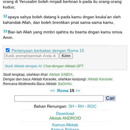
orang di Yerusalim boleh mnjadi berknan k-pada itu orang-orang
kudus;
32
spaya sahya boleh datang k-pada kamu dngan ksuka'an oleh
kahandak Allah, dan boleh brentikan pnat sama-sama kamu.
33
Biar-lah Allah yang mmbri sjahtra itu bserta dngan kamu smoa.
Amin.
Pertanyaan berkaitan dengan Roma 15
Kirim
Studi Alkitab dengan AI:
Chat dengan Alkitab GPT
.
Studi lengkap, silahkan lihat:
Alkitab SABDA
.
Dengar dan baca Alkitab Karaoke, silahkan kunjungi:
Alkitab Karaoke
.
Rencana Multimedia Baca Alkitab:
BaDeNo
.
<<
Roma
15
>>
Bahan Renungan:
SH
-
RH
-
ROC
Download
Alkitab ANDROID
Kamus Alkitab
Kamus Bahasa