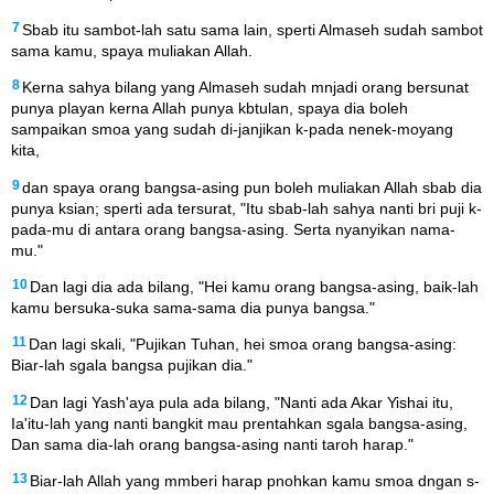
7
Sbab itu sambot-lah satu sama lain, sperti Almaseh sudah sambot
sama kamu, spaya muliakan Allah.
8
Kerna sahya bilang yang Almaseh sudah mnjadi orang bersunat
punya playan kerna Allah punya kbtulan, spaya dia boleh
sampaikan smoa yang sudah di-janjikan k-pada nenek-moyang
kita,
9
dan spaya orang bangsa-asing pun boleh muliakan Allah sbab dia
punya ksian; sperti ada tersurat, "Itu sbab-lah sahya nanti bri puji k-
pada-mu di antara orang bangsa-asing. Serta nyanyikan nama-
mu."
10
Dan lagi dia ada bilang, "Hei kamu orang bangsa-asing, baik-lah
kamu bersuka-suka sama-sama dia punya bangsa."
11
Dan lagi skali, "Pujikan Tuhan, hei smoa orang bangsa-asing:
Biar-lah sgala bangsa pujikan dia."
12
Dan lagi Yash'aya pula ada bilang, "Nanti ada Akar Yishai itu,
Ia'itu-lah yang nanti bangkit mau prentahkan sgala bangsa-asing,
Dan sama dia-lah orang bangsa-asing nanti taroh harap."
13
Biar-lah Allah yang mmberi harap pnohkan kamu smoa dngan s-