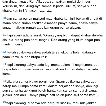
dan dngan kuasa Roh Alkudus; sampaikan mula'i deri negri
Yerusalim, dan kliling-nya sampai k-pada Ilirikum, sahya sudah
khabarkan injil Almaseh rata-rata;
20
dan sahya punya maksud mau khabarkan injil bukan di tmpat di
mana orang sudah sbotkan Almaseh punya nama, spaya sahya
jangan naikkan rumah atas lain orang punya alasan;
21
ttapi sperti ada tersurat, "Orang yang blum dapat khabar deri-hal
dia, dia-orang pun nanti tengok, Dan orang yang blum dngar pun
nanti mngerti."
22
Itu-lah sbab-nya sahya sudah tersangkot, ta'boleh datang k-
pada kamu, sudah brapa kali:
23
ttapi skarang sahya t'ada lagi tmpat dalam ini negri smoa, dan
brapa tahun punya lama sahya sudah rindu mau datang k-pada
kamu,
24
bila-bila sahya blayer pergi negri Spanyol, (kerna sahya ada
harap mau jumpa sama kamu dalam perjalanan sahya, dan lagi
pun sahya harap kamu boleh hantarkan sahya sampai di sana,
jikalau lbeh dhulu sahya punya hati boleh puas sikit sama kamu)
25
ttapi skarang ini sahya ada pergi Yerusalim, mau mlayankan