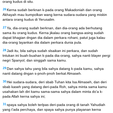
orang kudus di situ.
26
Kerna sudah berknan k-pada orang Makadoniah dan orang
Akhayah mau kumpolkan wang kerna sudara-sudara yang miskin
antara orang kudus di Yerusalim.
27
Ya, dia-orang sudah berknan, dan dia-orang ada berhutang
sama itu orang kudus. Kerna jikalau orang bangsa-asing sudah
dapat bhagian dngan dia dalam perkara rohani, patut juga kalau
dia-orang layankan dia dalam perkara dunia pula.
28
Jadi itu, bila sahya sudah slsaikan ini perkara, dan sudah
tntukan ini buah-buahan k-pada dia-orang, sahya nanti blayer pergi
negri Spanyol, dan singgah sama kamu.
29
Dan sahya tahu yang bila sahya datang k-pada kamu, sahya
nanti datang dngan s-pnoh-pnoh berkat Almaseh.
30
Hei sudara-sudara, deri sbab Tuhan kita Isa Almaseh, dan deri
sbab kaseh yang datang deri-pada Roh, sahya minta sama kamu
usahakan-lah diri kamu sama-sama sahya dalam minta do'a k-
pada Allah kerna sahya ini;
31
spaya sahya boleh terlpas deri-pada orang di tanah Yahudiah
yang t'ada perchaya, dan spaya sahya punya playanan kerna