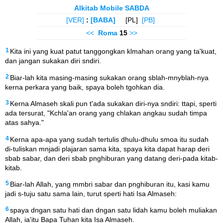
Alkitab Mobile SABDA
[VER]
:
[BABA]
[PL]
[PB]
<<
Roma
15
>>
1
Kita ini yang kuat patut tanggongkan klmahan orang yang ta'kuat,
dan jangan sukakan diri sndiri.
2
Biar-lah kita masing-masing sukakan orang sblah-mnyblah-nya
kerna perkara yang baik, spaya boleh tgohkan dia.
3
Kerna Almaseh skali pun t'ada sukakan diri-nya sndiri: ttapi, sperti
ada tersurat, "Kchla'an orang yang chlakan angkau sudah timpa
atas sahya."
4
Kerna apa-apa yang sudah tertulis dhulu-dhulu smoa itu sudah
di-tuliskan mnjadi plajaran sama kita, spaya kita dapat harap deri
sbab sabar, dan deri sbab pnghiburan yang datang deri-pada kitab-
kitab.
5
Biar-lah Allah, yang mmbri sabar dan pnghiburan itu, kasi kamu
jadi s-tuju satu sama lain, turut sperti hati Isa Almaseh:
6
spaya dngan satu hati dan dngan satu lidah kamu boleh muliakan
Allah, ia'itu Bapa Tuhan kita Isa Almaseh.