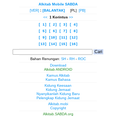
Alkitab Mobile SABDA
[VER]
:
[BALANTAK]
[PL]
[PB]
<<
1 Korintus
>>
[ 1]
[ 2]
[ 3]
[ 4]
[ 5]
[ 6]
[ 7]
[ 8]
[ 9]
[10]
[11]
[12]
[13]
[14]
[15]
[16]
Bahan Renungan:
SH
-
RH
-
ROC
Download
Alkitab ANDROID
Kamus Alkitab
Kamus Bahasa
Kidung Keesaan
Kidung Jemaat
Nyanyikanlah Kidung Baru
Pelengkap Kidung Jemaat
Alkitab.mobi
Copyright
Alkitab.SABDA.org