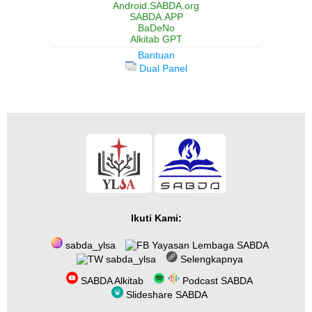
Android.SABDA.org
SABDA.APP
BaDeNo
Alkitab GPT
Bantuan
Dual Panel
Ikuti Kami:
sabda_ylsa
Yayasan Lembaga SABDA
sabda_ylsa
Selengkapnya
SABDA Alkitab
Podcast SABDA
Slideshare SABDA