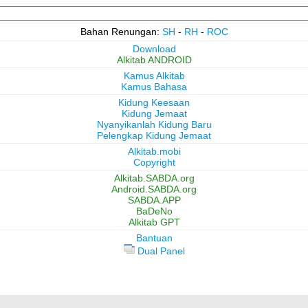
Bahan Renungan:
SH
-
RH
-
ROC
Download
Alkitab ANDROID
Kamus Alkitab
Kamus Bahasa
Kidung Keesaan
Kidung Jemaat
Nyanyikanlah Kidung Baru
Pelengkap Kidung Jemaat
Alkitab.mobi
Copyright
Alkitab.SABDA.org
Android.SABDA.org
SABDA.APP
BaDeNo
Alkitab GPT
Bantuan
Dual Panel