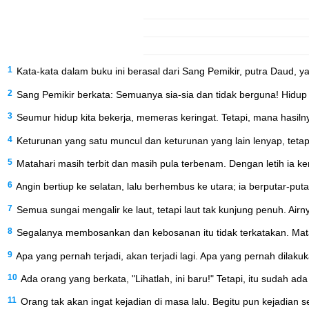
1
Kata-kata dalam buku ini berasal dari Sang Pemikir, putra Daud, 
2
Sang Pemikir berkata: Semuanya sia-sia dan tidak berguna! Hidup
3
Seumur hidup kita bekerja, memeras keringat. Tetapi, mana hasil
4
Keturunan yang satu muncul dan keturunan yang lain lenyap, tetap
5
Matahari masih terbit dan masih pula terbenam. Dengan letih ia kem
6
Angin bertiup ke selatan, lalu berhembus ke utara; ia berputar-putar,
7
Semua sungai mengalir ke laut, tetapi laut tak kunjung penuh. Airny
8
Segalanya membosankan dan kebosanan itu tidak terkatakan. Mata
9
Apa yang pernah terjadi, akan terjadi lagi. Apa yang pernah dilakuk
10
Ada orang yang berkata, "Lihatlah, ini baru!" Tetapi, itu sudah ada 
11
Orang tak akan ingat kejadian di masa lalu. Begitu pun kejadian