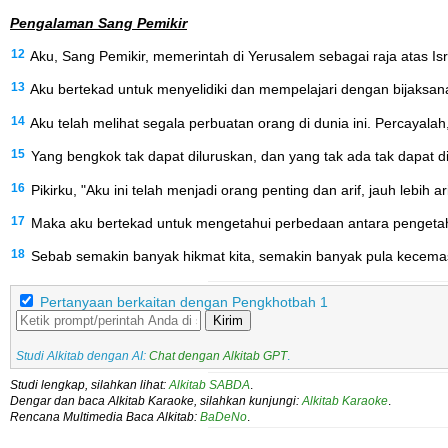
Pengalaman Sang Pemikir
12
Aku, Sang Pemikir, memerintah di Yerusalem sebagai raja atas Isr
13
Aku bertekad untuk menyelidiki dan mempelajari dengan bijaksana 
14
Aku telah melihat segala perbuatan orang di dunia ini. Percayalah
15
Yang bengkok tak dapat diluruskan, dan yang tak ada tak dapat di
16
Pikirku, "Aku ini telah menjadi orang penting dan arif, jauh le
17
Maka aku bertekad untuk mengetahui perbedaan antara pengetahu
18
Sebab semakin banyak hikmat kita, semakin banyak pula kecemas
Pertanyaan berkaitan dengan Pengkhotbah 1
Kirim
Studi Alkitab dengan AI:
Chat dengan Alkitab GPT
.
Studi lengkap, silahkan lihat:
Alkitab SABDA
.
Dengar dan baca Alkitab Karaoke, silahkan kunjungi:
Alkitab Karaoke
.
Rencana Multimedia Baca Alkitab:
BaDeNo
.