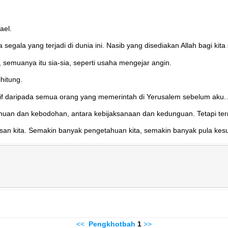
ael.
segala yang terjadi di dunia ini. Nasib yang disediakan Allah bagi ki
, semuanya itu sia-sia, seperti usaha mengejar angin.
hitung.
bih arif daripada semua orang yang memerintah di Yerusalem sebelum a
an dan kebodohan, antara kebijaksanaan dan kedunguan. Tetapi ternya
an kita. Semakin banyak pengetahuan kita, semakin banyak pula kesu
<<
Pengkhotbah
1
>>