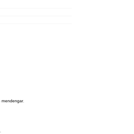
s mendengar.
.