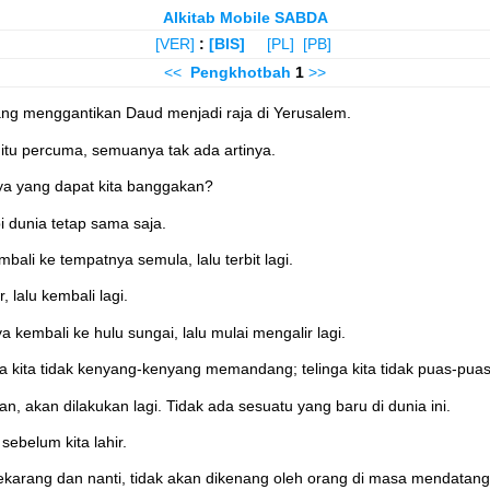
Alkitab Mobile SABDA
[VER]
:
[BIS]
[PL]
[PB]
<<
Pengkhotbah
1
>>
yang menggantikan Daud menjadi raja di Yerusalem.
 itu percuma, semuanya tak ada artinya.
nya yang dapat kita banggakan?
i dunia tetap sama saja.
bali ke tempatnya semula, lalu terbit lagi.
 lalu kembali lagi.
a kembali ke hulu sungai, lalu mulai mengalir lagi.
 kita tidak kenyang-kenyang memandang; telinga kita tidak puas-pua
an, akan dilakukan lagi. Tidak ada sesuatu yang baru di dunia ini.
sebelum kita lahir.
 sekarang dan nanti, tidak akan dikenang oleh orang di masa mendatang