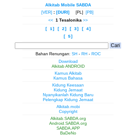
Alkitab Mobile SABDA
[VER]
:
[DURI]
[PL]
[PB]
<<
1 Tesalonika
>>
[ 1]
[ 2]
[ 3]
[ 4]
[ 5]
Bahan Renungan:
SH
-
RH
-
ROC
Download
Alkitab ANDROID
Kamus Alkitab
Kamus Bahasa
Kidung Keesaan
Kidung Jemaat
Nyanyikanlah Kidung Baru
Pelengkap Kidung Jemaat
Alkitab.mobi
Copyright
Alkitab.SABDA.org
Android.SABDA.org
SABDA.APP
BaDeNo