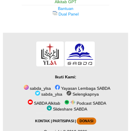
Alkitab GPT
Bantuan
Dual Panel
Ikuti Kami:
sabda_ylsa
Yayasan Lembaga SABDA
sabda_ylsa
Selengkapnya
SABDA Alkitab
Podcast SABDA
Slideshare SABDA
KONTAK
|
PARTISIPASI
|
DONASI