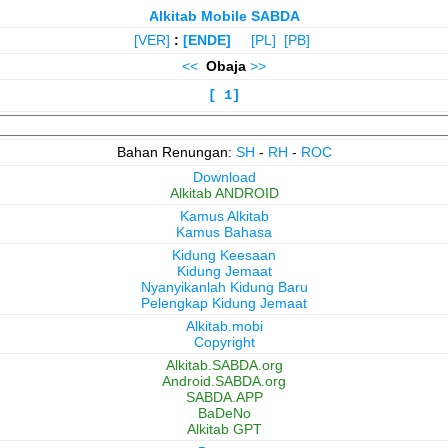
Alkitab Mobile SABDA
[VER]
:
[ENDE]
[PL]
[PB]
<<
Obaja
>>
[ 1]
Bahan Renungan:
SH
-
RH
-
ROC
Download
Alkitab ANDROID
Kamus Alkitab
Kamus Bahasa
Kidung Keesaan
Kidung Jemaat
Nyanyikanlah Kidung Baru
Pelengkap Kidung Jemaat
Alkitab.mobi
Copyright
Alkitab.SABDA.org
Android.SABDA.org
SABDA.APP
BaDeNo
Alkitab GPT