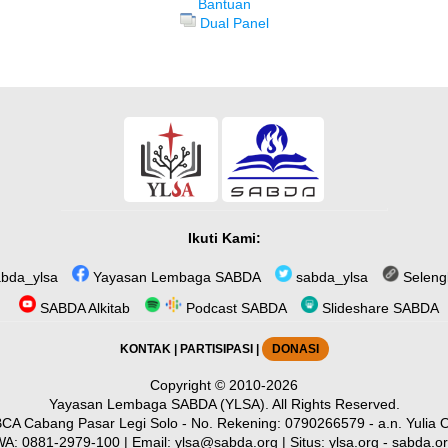
Bantuan
Dual Panel
Ikuti Kami:
bda_ylsa
Yayasan Lembaga SABDA
sabda_ylsa
Seleng
SABDA Alkitab
Podcast SABDA
Slideshare SABDA
KONTAK
|
PARTISIPASI
|
DONASI
Copyright
© 2010-2026
Yayasan Lembaga SABDA (YLSA).
All Rights Reserved.
CA Cabang Pasar Legi Solo - No. Rekening: 0790266579 - a.n. Yulia O
WA:
0881-2979-100
| Email:
ylsa@sabda.org
| Situs:
ylsa.org
-
sabda.o