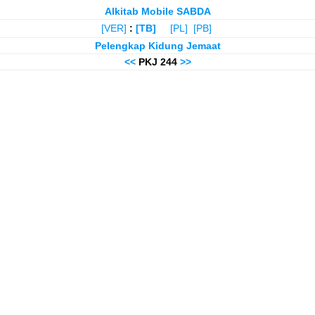
Alkitab Mobile SABDA
[VER]
:
[TB]
[PL]
[PB]
Pelengkap Kidung Jemaat
<<
PKJ 244
>>