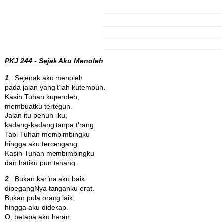
PKJ 244 - Sejak Aku Menoleh
1
.
Sejenak aku menoleh
pada jalan yang t’lah kutempuh.
Kasih Tuhan kuperoleh,
membuatku tertegun.
Jalan itu penuh liku,
kadang-kadang tanpa t’rang.
Tapi Tuhan membimbingku
hingga aku tercengang.
Kasih Tuhan membimbingku
dan hatiku pun tenang.
2
.
Bukan kar’na aku baik
dipegangNya tanganku erat.
Bukan pula orang laik,
hingga aku didekap.
O, betapa aku heran,