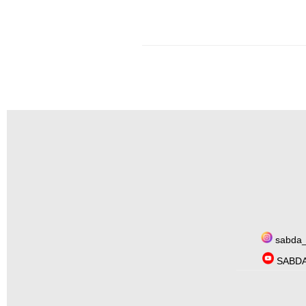
sabda_
SABDA 