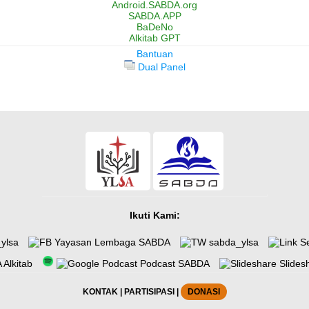
Android.SABDA.org
SABDA.APP
BaDeNo
Alkitab GPT
Bantuan
Dual Panel
Ikuti Kami:
ylsa
Yayasan Lembaga SABDA
sabda_ylsa
Se
Alkitab
Podcast SABDA
Slides
KONTAK
|
PARTISIPASI
|
DONASI