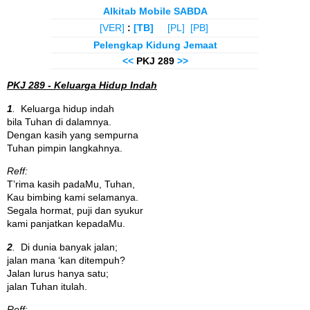
Alkitab Mobile SABDA
[VER]
:
[TB]
[PL]
[PB]
Pelengkap Kidung Jemaat
<<
PKJ 289
>>
PKJ 289 - Keluarga Hidup Indah
1
.
Keluarga hidup indah
bila Tuhan di dalamnya.
Dengan kasih yang sempurna
Tuhan pimpin langkahnya.
Reff:
T’rima kasih padaMu, Tuhan,
Kau bimbing kami selamanya.
Segala hormat, puji dan syukur
kami panjatkan kepadaMu.
2
.
Di dunia banyak jalan;
jalan mana ‘kan ditempuh?
Jalan lurus hanya satu;
jalan Tuhan itulah.
Reff: