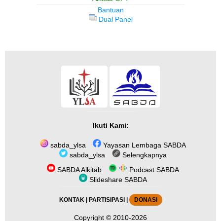
Bantuan
Dual Panel
Ikuti Kami:
sabda_ylsa
Yayasan Lembaga SABDA
sabda_ylsa
Selengkapnya
SABDA Alkitab
Podcast SABDA
Slideshare SABDA
KONTAK
|
PARTISIPASI
|
DONASI
Copyright
© 2010-2026