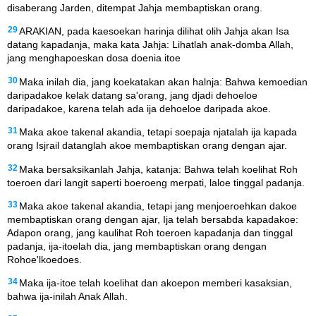
disaberang Jarden, ditempat Jahja membaptiskan orang.
29
ARAKIAN, pada kaesoekan harinja dilihat olih Jahja akan Isa
datang kapadanja, maka kata Jahja: Lihatlah anak-domba Allah,
jang menghapoeskan dosa doenia itoe
30
Maka inilah dia, jang koekatakan akan halnja: Bahwa kemoedian
daripadakoe kelak datang sa'orang, jang djadi dehoeloe
daripadakoe, karena telah ada ija dehoeloe daripada akoe.
31
Maka akoe takenal akandia, tetapi soepaja njatalah ija kapada
orang Isjrail datanglah akoe membaptiskan orang dengan ajar.
32
Maka bersaksikanlah Jahja, katanja: Bahwa telah koelihat Roh
toeroen dari langit saperti boeroeng merpati, laloe tinggal padanja.
33
Maka akoe takenal akandia, tetapi jang menjoeroehkan dakoe
membaptiskan orang dengan ajar, Ija telah bersabda kapadakoe:
Adapon orang, jang kaulihat Roh toeroen kapadanja dan tinggal
padanja, ija-itoelah dia, jang membaptiskan orang dengan
Rohoe'lkoedoes.
34
Maka ija-itoe telah koelihat dan akoepon memberi kasaksian,
bahwa ija-inilah Anak Allah.