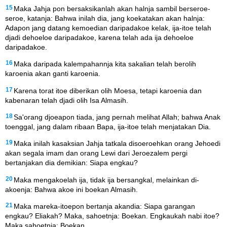
15
Maka Jahja pon bersaksikanlah akan halnja sambil berseroe-
seroe, katanja: Bahwa inilah dia, jang koekatakan akan halnja:
Adapon jang datang kemoedian daripadakoe kelak, ija-itoe telah
djadi dehoeloe daripadakoe, karena telah ada ija dehoeloe
daripadakoe.
16
Maka daripada kalempahannja kita sakalian telah berolih
karoenia akan ganti karoenia.
17
Karena torat itoe diberikan olih Moesa, tetapi karoenia dan
kabenaran telah djadi olih Isa Almasih.
18
Sa'orang djoeapon tiada, jang pernah melihat Allah; bahwa Anak
toenggal, jang dalam ribaan Bapa, ija-itoe telah menjatakan Dia.
19
Maka inilah kasaksian Jahja tatkala disoeroehkan orang Jehoedi
akan segala imam dan orang Lewi dari Jeroezalem pergi
bertanjakan dia demikian: Siapa engkau?
20
Maka mengakoelah ija, tidak ija bersangkal, melainkan di-
akoenja: Bahwa akoe ini boekan Almasih.
21
Maka mareka-itoepon bertanja akandia: Siapa garangan
engkau? Eliakah? Maka, sahoetnja: Boekan. Engkaukah nabi itoe?
Maka sahoetnja: Boekan.