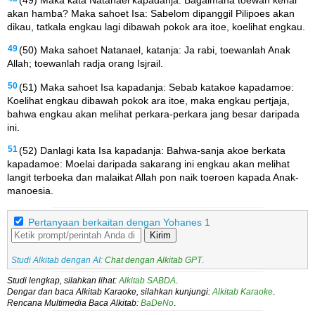
akan hamba? Maka sahoet Isa: Sabelom dipanggil Pilipoes akan
dikau, tatkala engkau lagi dibawah pokok ara itoe, koelihat engkau.
49
(50) Maka sahoet Natanael, katanja: Ja rabi, toewanlah Anak
Allah; toewanlah radja orang Isjrail.
50
(51) Maka sahoet Isa kapadanja: Sebab katakoe kapadamoe:
Koelihat engkau dibawah pokok ara itoe, maka engkau pertjaja,
bahwa engkau akan melihat perkara-perkara jang besar daripada
ini.
51
(52) Danlagi kata Isa kapadanja: Bahwa-sanja akoe berkata
kapadamoe: Moelai daripada sakarang ini engkau akan melihat
langit terboeka dan malaikat Allah pon naik toeroen kapada Anak-
manoesia.
Pertanyaan berkaitan dengan Yohanes 1
Kirim
Studi Alkitab dengan AI:
Chat dengan Alkitab GPT
.
Studi lengkap, silahkan lihat:
Alkitab SABDA
.
Dengar dan baca Alkitab Karaoke, silahkan kunjungi:
Alkitab Karaoke
.
Rencana Multimedia Baca Alkitab:
BaDeNo
.