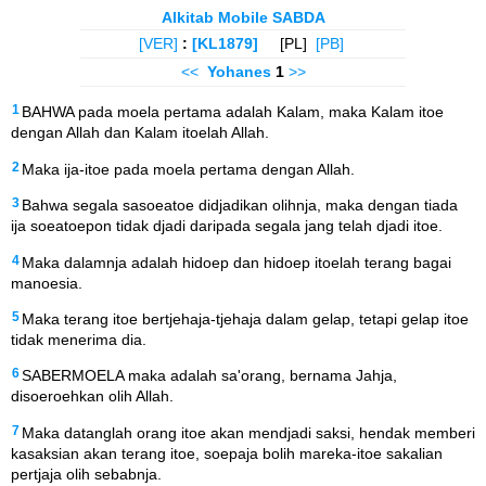
Alkitab Mobile SABDA
[VER]
:
[KL1879]
[PL]
[PB]
<<
Yohanes
1
>>
1
BAHWA pada moela pertama adalah Kalam, maka Kalam itoe
dengan Allah dan Kalam itoelah Allah.
2
Maka ija-itoe pada moela pertama dengan Allah.
3
Bahwa segala sasoeatoe didjadikan olihnja, maka dengan tiada
ija soeatoepon tidak djadi daripada segala jang telah djadi itoe.
4
Maka dalamnja adalah hidoep dan hidoep itoelah terang bagai
manoesia.
5
Maka terang itoe bertjehaja-tjehaja dalam gelap, tetapi gelap itoe
tidak menerima dia.
6
SABERMOELA maka adalah sa'orang, bernama Jahja,
disoeroehkan olih Allah.
7
Maka datanglah orang itoe akan mendjadi saksi, hendak memberi
kasaksian akan terang itoe, soepaja bolih mareka-itoe sakalian
pertjaja olih sebabnja.