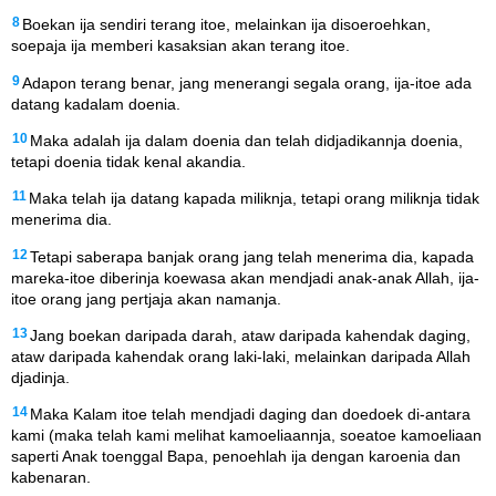
8
Boekan ija sendiri terang itoe, melainkan ija disoeroehkan,
soepaja ija memberi kasaksian akan terang itoe.
9
Adapon terang benar, jang menerangi segala orang, ija-itoe ada
datang kadalam doenia.
10
Maka adalah ija dalam doenia dan telah didjadikannja doenia,
tetapi doenia tidak kenal akandia.
11
Maka telah ija datang kapada miliknja, tetapi orang miliknja tidak
menerima dia.
12
Tetapi saberapa banjak orang jang telah menerima dia, kapada
mareka-itoe diberinja koewasa akan mendjadi anak-anak Allah, ija-
itoe orang jang pertjaja akan namanja.
13
Jang boekan daripada darah, ataw daripada kahendak daging,
ataw daripada kahendak orang laki-laki, melainkan daripada Allah
djadinja.
14
Maka Kalam itoe telah mendjadi daging dan doedoek di-antara
kami (maka telah kami melihat kamoeliaannja, soeatoe kamoeliaan
saperti Anak toenggal Bapa, penoehlah ija dengan karoenia dan
kabenaran.