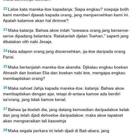
22
Laloe kata mareka-itoe kapadanja: Siapa engkau? soepaja bolih
kami memberi djawab kapada orang, jang menjoeroehkan kami ini.
Apatah katamoe akan hal dirimoe?
23
Maka katanja: Bahwa akoe inilah "soewara orang jang berseroe-
seroe dipadang belantara: Ratakanlah djalan Toehan," saperti jang
dikatakan olih nabi Jesaja.
24
Hata adapon orang jang disoeroehkan, ija-itoe daripada orang
Parisi.
25
Maka bertanjalah mareka-itoe akandia: Djikalau engkau boekan
Almasih dan boekan Elia dan boekan nabi itoe, mengapa engkau
membaptiskan orang?
26
Maka sahoet Jahja kapada mareka-itoe, katanja: Bahwa akoe
membaptiskan dengan ajar, tetapi di-antara kamoe ada berdiri
sa'orang, jang tidak kamoe kenal;
27
Bahwa ija-itoelah dia, jang datang kemoedian daripadakoe kelak
dan jang telah djadi dehoeloe daripadakoe; maka akoe tapatoet
akan mengoeraikan tali kasoetnja
28
Maka segala perkara ini telah djadi di Bait-abara, jang