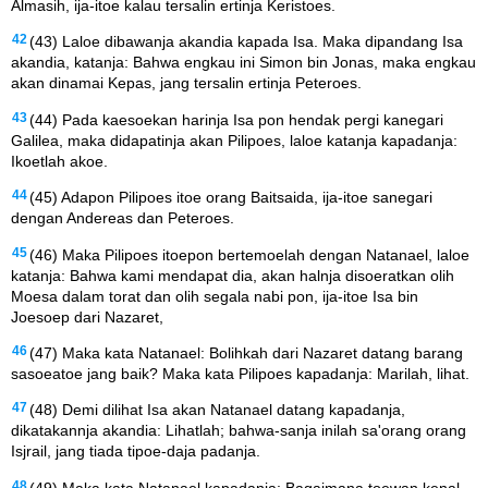
Almasih, ija-itoe kalau tersalin ertinja Keristoes.
42
(43) Laloe dibawanja akandia kapada Isa. Maka dipandang Isa
akandia, katanja: Bahwa engkau ini Simon bin Jonas, maka engkau
akan dinamai Kepas, jang tersalin ertinja Peteroes.
43
(44) Pada kaesoekan harinja Isa pon hendak pergi kanegari
Galilea, maka didapatinja akan Pilipoes, laloe katanja kapadanja:
Ikoetlah akoe.
44
(45) Adapon Pilipoes itoe orang Baitsaida, ija-itoe sanegari
dengan Andereas dan Peteroes.
45
(46) Maka Pilipoes itoepon bertemoelah dengan Natanael, laloe
katanja: Bahwa kami mendapat dia, akan halnja disoeratkan olih
Moesa dalam torat dan olih segala nabi pon, ija-itoe Isa bin
Joesoep dari Nazaret,
46
(47) Maka kata Natanael: Bolihkah dari Nazaret datang barang
sasoeatoe jang baik? Maka kata Pilipoes kapadanja: Marilah, lihat.
47
(48) Demi dilihat Isa akan Natanael datang kapadanja,
dikatakannja akandia: Lihatlah; bahwa-sanja inilah sa'orang orang
Isjrail, jang tiada tipoe-daja padanja.
48
(49) Maka kata Natanael kapadanja: Bagaimana toewan kenal