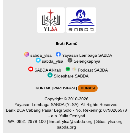
Ikuti Kami:
sabda_ylsa
Yayasan Lembaga SABDA
sabda_ylsa
Selengkapnya
SABDA Alkitab
Podcast SABDA
Slideshare SABDA
KONTAK
|
PARTISIPASI
|
DONASI
Copyright
© 2010-2026
Yayasan Lembaga SABDA (YLSA).
All Rights Reserved.
Bank BCA Cabang Pasar Legi Solo - No. Rekening: 0790266579
- a.n. Yulia Oeniyati
WA:
0881-2979-100
| Email:
ylsa@sabda.org
| Situs:
ylsa.org
-
sabda.org