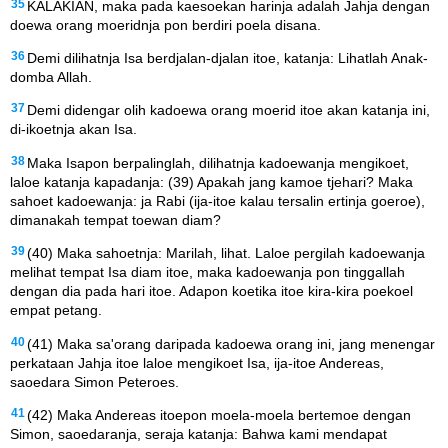
35
KALAKIAN, maka pada kaesoekan harinja adalah Jahja dengan
doewa orang moeridnja pon berdiri poela disana.
36
Demi dilihatnja Isa berdjalan-djalan itoe, katanja: Lihatlah Anak-
domba Allah.
37
Demi didengar olih kadoewa orang moerid itoe akan katanja ini,
di-ikoetnja akan Isa.
38
Maka Isapon berpalinglah, dilihatnja kadoewanja mengikoet,
laloe katanja kapadanja: (39) Apakah jang kamoe tjehari? Maka
sahoet kadoewanja: ja Rabi (ija-itoe kalau tersalin ertinja goeroe),
dimanakah tempat toewan diam?
39
(40) Maka sahoetnja: Marilah, lihat. Laloe pergilah kadoewanja
melihat tempat Isa diam itoe, maka kadoewanja pon tinggallah
dengan dia pada hari itoe. Adapon koetika itoe kira-kira poekoel
empat petang.
40
(41) Maka sa'orang daripada kadoewa orang ini, jang menengar
perkataan Jahja itoe laloe mengikoet Isa, ija-itoe Andereas,
saoedara Simon Peteroes.
41
(42) Maka Andereas itoepon moela-moela bertemoe dengan
Simon, saoedaranja, seraja katanja: Bahwa kami mendapat