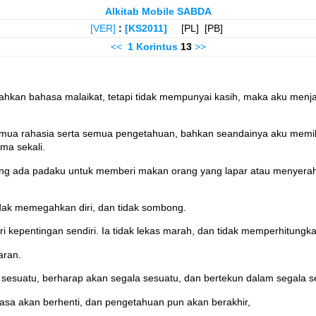
Alkitab Mobile SABDA
[VER]
:
[KS2011]
[PL] [PB]
<<
1 Korintus
13
>>
kan bahasa malaikat, tetapi tidak mempunyai kasih, maka aku menja
 semua rahasia serta semua pengetahuan, bahkan seandainya aku mem
ma sekali.
g ada padaku untuk memberi makan orang yang lapar atau menyerahka
tidak memegahkan diri, dan tidak sombong.
i kepentingan sendiri. Ia tidak lekas marah, dan tidak memperhitungka
aran.
 sesuatu, berharap akan segala sesuatu, dan bertekun dalam segala s
hasa akan berhenti, dan pengetahuan pun akan berakhir,