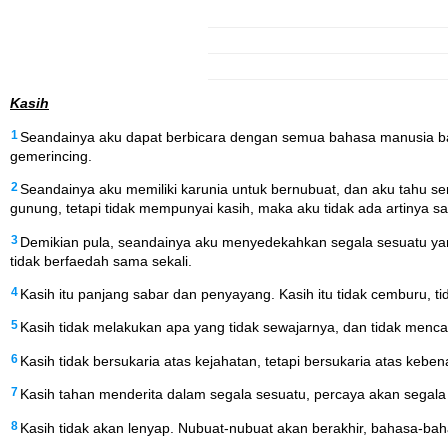
Kasih
1
Seandainya aku dapat berbicara dengan semua bahasa manusia bah
gemerincing.
2
Seandainya aku memiliki karunia untuk bernubuat, dan aku tahu
gunung, tetapi tidak mempunyai kasih, maka aku tidak ada artinya sa
3
Demikian pula, seandainya aku menyedekahkan segala sesuatu yan
tidak berfaedah sama sekali.
4
Kasih itu panjang sabar dan penyayang. Kasih itu tidak cemburu, 
5
Kasih tidak melakukan apa yang tidak sewajarnya, dan tidak mencar
6
Kasih tidak bersukaria atas kejahatan, tetapi bersukaria atas keben
7
Kasih tahan menderita dalam segala sesuatu, percaya akan segala
8
Kasih tidak akan lenyap. Nubuat-nubuat akan berakhir, bahasa-ba