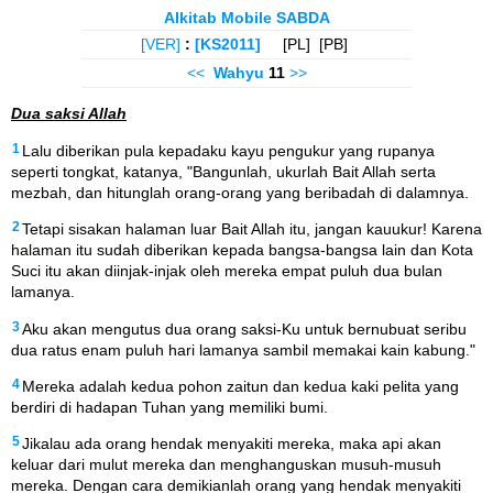
Alkitab Mobile SABDA
[VER]
:
[KS2011]
[PL] [PB]
<<
Wahyu
11
>>
Dua saksi Allah
1
Lalu diberikan pula kepadaku kayu pengukur yang rupanya
seperti tongkat, katanya, "Bangunlah, ukurlah Bait Allah serta
mezbah, dan hitunglah orang-orang yang beribadah di dalamnya.
2
Tetapi sisakan halaman luar Bait Allah itu, jangan kauukur! Karena
halaman itu sudah diberikan kepada bangsa-bangsa lain dan Kota
Suci itu akan diinjak-injak oleh mereka empat puluh dua bulan
lamanya.
3
Aku akan mengutus dua orang saksi-Ku untuk bernubuat seribu
dua ratus enam puluh hari lamanya sambil memakai kain kabung."
4
Mereka adalah kedua pohon zaitun dan kedua kaki pelita yang
berdiri di hadapan Tuhan yang memiliki bumi.
5
Jikalau ada orang hendak menyakiti mereka, maka api akan
keluar dari mulut mereka dan menghanguskan musuh-musuh
mereka. Dengan cara demikianlah orang yang hendak menyakiti