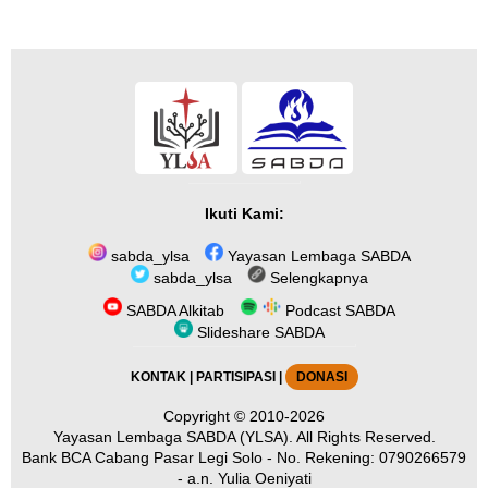
Ikuti Kami:
sabda_ylsa
Yayasan Lembaga SABDA
sabda_ylsa
Selengkapnya
SABDA Alkitab
Podcast SABDA
Slideshare SABDA
KONTAK
|
PARTISIPASI
|
DONASI
Copyright
© 2010-2026
Yayasan Lembaga SABDA (YLSA).
All Rights Reserved.
Bank BCA Cabang Pasar Legi Solo - No. Rekening: 0790266579
- a.n. Yulia Oeniyati