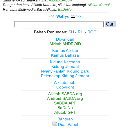
Studi lengkap, silahkan lihat:
Alkitab SABDA
.
Dengar dan baca Alkitab Karaoke, silahkan kunjungi:
Alkitab Karaoke
.
Rencana Multimedia Baca Alkitab:
BaDeNo
.
<<
Wahyu
11
>>
Bahan Renungan:
SH
-
RH
-
ROC
Download
Alkitab ANDROID
Kamus Alkitab
Kamus Bahasa
Kidung Keesaan
Kidung Jemaat
Nyanyikanlah Kidung Baru
Pelengkap Kidung Jemaat
Alkitab.mobi
Copyright
Alkitab.SABDA.org
Android.SABDA.org
SABDA.APP
BaDeNo
Alkitab GPT
Bantuan
Dual Panel