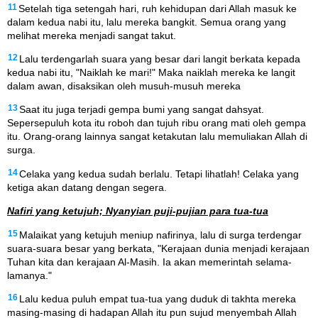
11
Setelah tiga setengah hari, ruh kehidupan dari Allah masuk ke
dalam kedua nabi itu, lalu mereka bangkit. Semua orang yang
melihat mereka menjadi sangat takut.
12
Lalu terdengarlah suara yang besar dari langit berkata kepada
kedua nabi itu, "Naiklah ke mari!" Maka naiklah mereka ke langit
dalam awan, disaksikan oleh musuh-musuh mereka
13
Saat itu juga terjadi gempa bumi yang sangat dahsyat.
Sepersepuluh kota itu roboh dan tujuh ribu orang mati oleh gempa
itu. Orang-orang lainnya sangat ketakutan lalu memuliakan Allah di
surga.
14
Celaka yang kedua sudah berlalu. Tetapi lihatlah! Celaka yang
ketiga akan datang dengan segera.
Nafiri yang ketujuh; Nyanyian puji-pujian para tua-tua
15
Malaikat yang ketujuh meniup nafirinya, lalu di surga terdengar
suara-suara besar yang berkata, "Kerajaan dunia menjadi kerajaan
Tuhan kita dan kerajaan Al-Masih. Ia akan memerintah selama-
lamanya."
16
Lalu kedua puluh empat tua-tua yang duduk di takhta mereka
masing-masing di hadapan Allah itu pun sujud menyembah Allah