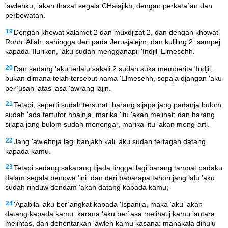
'awlehku, 'akan thaxat segala CHalajikh, dengan perkata`an dan
perbowatan.
19
Dengan khowat xalamet 2 dan muxdjizat 2, dan dengan khowat
Rohh 'Allah: sahingga deri pada Jerusjalejm, dan kuliling 2, sampej
kapada 'Ilurikon, 'aku sudah mengganapij 'Indjil 'Elmesehh.
20
Dan sedang 'aku terlalu sakali 2 sudah suka memberita 'Indjil,
bukan dimana telah tersebut nama 'Elmesehh, sopaja djangan 'aku
per`usah 'atas 'asa 'awrang lajin.
21
Tetapi, seperti sudah tersurat: barang sijapa jang padanja bulom
sudah 'ada tertutor hhalnja, marika 'itu 'akan melihat: dan barang
sijapa jang bulom sudah menengar, marika 'itu 'akan meng`arti.
22
Jang 'awlehnja lagi banjakh kali 'aku sudah tertagah datang
kapada kamu.
23
Tetapi sedang sakarang tijada tinggal lagi barang tampat padaku
dalam segala benowa 'ini, dan deri babarapa tahon jang lalu 'aku
sudah rinduw dendam 'akan datang kapada kamu;
24
'Apabila 'aku ber`angkat kapada 'Ispanija, maka 'aku 'akan
datang kapada kamu: karana 'aku ber`asa melihatij kamu 'antara
melintas, dan dehentarkan 'awleh kamu kasana: manakala dihulu