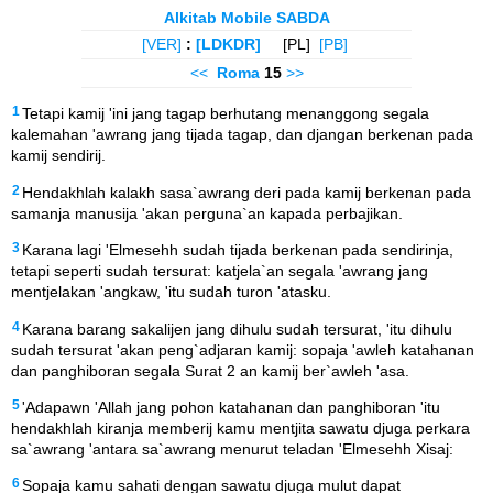
Alkitab Mobile SABDA
[VER]
:
[LDKDR]
[PL]
[PB]
<<
Roma
15
>>
1
Tetapi kamij 'ini jang tagap berhutang menanggong segala
kalemahan 'awrang jang tijada tagap, dan djangan berkenan pada
kamij sendirij.
2
Hendakhlah kalakh sasa`awrang deri pada kamij berkenan pada
samanja manusija 'akan perguna`an kapada perbajikan.
3
Karana lagi 'Elmesehh sudah tijada berkenan pada sendirinja,
tetapi seperti sudah tersurat: katjela`an segala 'awrang jang
mentjelakan 'angkaw, 'itu sudah turon 'atasku.
4
Karana barang sakalijen jang dihulu sudah tersurat, 'itu dihulu
sudah tersurat 'akan peng`adjaran kamij: sopaja 'awleh katahanan
dan panghiboran segala Surat 2 an kamij ber`awleh 'asa.
5
'Adapawn 'Allah jang pohon katahanan dan panghiboran 'itu
hendakhlah kiranja memberij kamu mentjita sawatu djuga perkara
sa`awrang 'antara sa`awrang menurut teladan 'Elmesehh Xisaj:
6
Sopaja kamu sahati dengan sawatu djuga mulut dapat