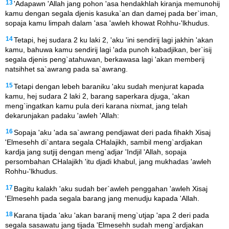
13
'Adapawn 'Allah jang pohon 'asa hendakhlah kiranja memunohij
kamu dengan segala djenis kasuka`an dan damej pada ber`iman,
sopaja kamu limpah dalam 'asa 'awleh khowat Rohhu-'lkhudus.
14
Tetapi, hej sudara 2 ku laki 2, 'aku 'ini sendirij lagi jakhin 'akan
kamu, bahuwa kamu sendirij lagi 'ada punoh kabadjikan, ber`isij
segala djenis peng`atahuwan, berkawasa lagi 'akan memberij
natsihhet sa`awrang pada sa`awrang.
15
Tetapi dengan lebeh baraniku 'aku sudah menjurat kapada
kamu, hej sudara 2 laki 2, barang saperkara djuga, 'akan
meng`ingatkan kamu pula deri karana nixmat, jang telah
dekarunjakan padaku 'awleh 'Allah:
16
Sopaja 'aku 'ada sa`awrang pendjawat deri pada fihakh Xisaj
'Elmesehh di`antara segala CHalajikh, sambil meng`ardjakan
kardja jang sutjij dengan meng`adjar 'Indjil 'Allah, sopaja
persombahan CHalajikh 'itu djadi khabul, jang mukhadas 'awleh
Rohhu-'lkhudus.
17
Bagitu kalakh 'aku sudah ber`awleh penggahan 'awleh Xisaj
'Elmesehh pada segala barang jang menudju kapada 'Allah.
18
Karana tijada 'aku 'akan baranij meng`utjap 'apa 2 deri pada
segala sasawatu jang tijada 'Elmesehh sudah meng`ardjakan