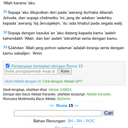
'Allah karana 'aku:
31
Sopaja 'aku diluputkan deri pada 'awrang durhaka ditanah
Jehuda, dan sopaja chidmetku 'ini, jang de`adakan 'awlehku
kapada 'awrang 'isij Jerusjalejm, 'itu 'ada khabul pada segala walij:
32
Sopaja dengan kasuka`an 'aku datang kapada kamu 'awleh
kahendakh 'Allah, dan ber`awleh 'istirahhat serta dengan kamu.
33
SJahdan 'Allah jang pohon salamat 'adalah kiranja serta dengan
kamu sakalijen. 'Amin.
Pertanyaan berkaitan dengan Roma 15
Kirim
Studi Alkitab dengan AI:
Chat dengan Alkitab GPT
.
Studi lengkap, silahkan lihat:
Alkitab SABDA
.
Dengar dan baca Alkitab Karaoke, silahkan kunjungi:
Alkitab Karaoke
.
Rencana Multimedia Baca Alkitab:
BaDeNo
.
<<
Roma
15
>>
Bahan Renungan:
SH
-
RH
-
ROC