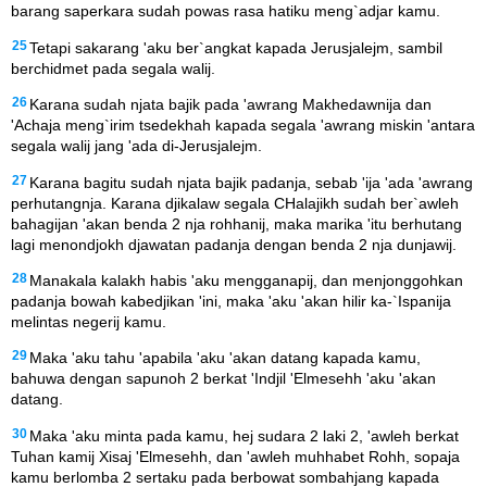
barang saperkara sudah powas rasa hatiku meng`adjar kamu.
25
Tetapi sakarang 'aku ber`angkat kapada Jerusjalejm, sambil
berchidmet pada segala walij.
26
Karana sudah njata bajik pada 'awrang Makhedawnija dan
'Achaja meng`irim tsedekhah kapada segala 'awrang miskin 'antara
segala walij jang 'ada di-Jerusjalejm.
27
Karana bagitu sudah njata bajik padanja, sebab 'ija 'ada 'awrang
perhutangnja. Karana djikalaw segala CHalajikh sudah ber`awleh
bahagijan 'akan benda 2 nja rohhanij, maka marika 'itu berhutang
lagi menondjokh djawatan padanja dengan benda 2 nja dunjawij.
28
Manakala kalakh habis 'aku mengganapij, dan menjonggohkan
padanja bowah kabedjikan 'ini, maka 'aku 'akan hilir ka-`Ispanija
melintas negerij kamu.
29
Maka 'aku tahu 'apabila 'aku 'akan datang kapada kamu,
bahuwa dengan sapunoh 2 berkat 'Indjil 'Elmesehh 'aku 'akan
datang.
30
Maka 'aku minta pada kamu, hej sudara 2 laki 2, 'awleh berkat
Tuhan kamij Xisaj 'Elmesehh, dan 'awleh muhhabet Rohh, sopaja
kamu berlomba 2 sertaku pada berbowat sombahjang kapada