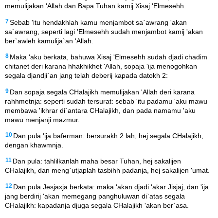
memulijakan 'Allah dan Bapa Tuhan kamij Xisaj 'Elmesehh.
7
Sebab 'itu hendakhlah kamu menjambot sa`awrang 'akan
sa`awrang, seperti lagi 'Elmesehh sudah menjambot kamij 'akan
ber`awleh kamulija`an 'Allah.
8
Maka 'aku berkata, bahuwa Xisaj 'Elmesehh sudah djadi chadim
chitanet deri karana hhakhikhet 'Allah, sopaja 'ija menogohkan
segala djandji`an jang telah deberij kapada datokh 2:
9
Dan sopaja segala CHalajikh memulijakan 'Allah deri karana
rahhmetnja: seperti sudah tersurat: sebab 'itu padamu 'aku mawu
membawa 'ikhrar di`antara CHalajikh, dan pada namamu 'aku
mawu menjanji mazmur.
10
Dan pula 'ija baferman: bersurakh 2 lah, hej segala CHalajikh,
dengan khawmnja.
11
Dan pula: tahlilkanlah maha besar Tuhan, hej sakalijen
CHalajikh, dan meng`utjaplah tasbihh padanja, hej sakalijen 'umat.
12
Dan pula Jesjaxja berkata: maka 'akan djadi 'akar Jisjaj, dan 'ija
jang berdirij 'akan memegang panghuluwan di`atas segala
CHalajikh: kapadanja djuga segala CHalajikh 'akan ber`asa.