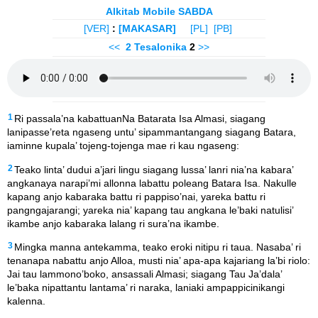
Alkitab Mobile SABDA
[VER]
:
[MAKASAR]
[PL]
[PB]
<<
2 Tesalonika
2
>>
1
Ri passala’na kabattuanNa Batarata Isa Almasi, siagang
lanipasse’reta ngaseng untu’ sipammantangang siagang Batara,
iaminne kupala’ tojeng-tojenga mae ri kau ngaseng:
2
Teako linta’ dudui a’jari lingu siagang lussa’ lanri nia’na kabara’
angkanaya narapi’mi allonna labattu poleang Batara Isa. Nakulle
kapang anjo kabaraka battu ri pappiso’nai, yareka battu ri
pangngajarangi; yareka nia’ kapang tau angkana le’baki natulisi’
ikambe anjo kabaraka lalang ri sura’na ikambe.
3
Mingka manna antekamma, teako eroki nitipu ri taua. Nasaba’ ri
tenanapa nabattu anjo Alloa, musti nia’ apa-apa kajariang la’bi riolo:
Jai tau lammono’boko, ansassali Almasi; siagang Tau Ja’dala’
le’baka nipattantu lantama’ ri naraka, laniaki ampappicinikangi
kalenna.