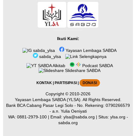
Ikuti Kami:
sabda_ylsa
Yayasan Lembaga SABDA
sabda_ylsa
Selengkapnya
SABDA Alkitab
Podcast SABDA
Slideshare SABDA
KONTAK
|
PARTISIPASI
|
DONASI
Copyright
© 2010-2026
Yayasan Lembaga SABDA (YLSA).
All Rights Reserved.
Bank BCA Cabang Pasar Legi Solo - No. Rekening: 0790266579
- a.n. Yulia Oeniyati
WA:
0881-2979-100
| Email:
ylsa@sabda.org
| Situs:
ylsa.org
-
sabda.org