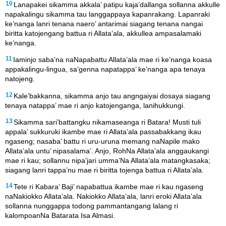
10
Lanapakei sikamma akkala’ patipu kaja’dallanga sollanna akkulle
napakalingu sikamma tau langgappaya kapanrakang. Lapanraki
ke’nanga lanri tenana naero’ antarimai siagang tenana nangai
biritta katojengang battua ri Allata’ala, akkullea ampasalamaki
ke’nanga.
11
Iaminjo saba’na naNapabattu Allata’ala mae ri ke’nanga koasa
appakalingu-lingua, sa’genna napatappa’ ke’nanga apa tenaya
natojeng.
12
Kale’bakkanna, sikamma anjo tau angngaiyai dosaya siagang
tenaya natappa’ mae ri anjo katojenganga, lanihukkungi.
13
Sikamma sari’battangku nikamaseanga ri Batara! Musti tuli
appala’ sukkuruki ikambe mae ri Allata’ala passabakkang ikau
ngaseng; nasaba’ battu ri uru-uruna memang naNapile mako
Allata’ala untu’ nipasalama’. Anjo, RohNa Allata’ala anggaukangi
mae ri kau; sollannu nipa’jari umma’Na Allata’ala matangkasaka;
siagang lanri tappa’nu mae ri biritta tojenga battua ri Allata’ala.
14
Tete ri Kabara’ Baji’ napabattua ikambe mae ri kau ngaseng
naNakiokko Allata’ala. Nakiokko Allata’ala, lanri eroki Allata’ala
sollanna nunggappa todong pammantangang lalang ri
kalompoanNa Batarata Isa Almasi.