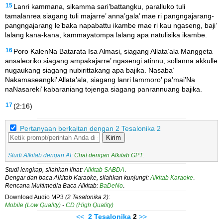
15
Lanri kammana, sikamma sari’battangku, paralluko tuli
tamalanrea siagang tuli majarre’ anna’gala’ mae ri pangngajarang-
pangngajarang le’baka napabattu ikambe mae ri kau ngaseng, baji’
lalang kana-kana, kammayatompa lalang apa natulisika ikambe.
16
Poro KalenNa Batarata Isa Almasi, siagang Allata’ala Manggeta
ansaleoriko siagang ampakajarre’ ngasengi atinnu, sollanna akkulle
nugaukang siagang nubirittakang apa bajika. Nasaba’
Nakamaseangki’ Allata’ala, siagang lanri lammoro’ pa’mai’Na
naNasareki’ kabaraniang tojenga siagang panrannuang bajika.
17
(2:16)
Pertanyaan berkaitan dengan 2 Tesalonika 2
Kirim
Studi Alkitab dengan AI:
Chat dengan Alkitab GPT
.
Studi lengkap, silahkan lihat:
Alkitab SABDA
.
Dengar dan baca Alkitab Karaoke, silahkan kunjungi:
Alkitab Karaoke
.
Rencana Multimedia Baca Alkitab:
BaDeNo
.
Download Audio MP3
(2 Tesalonika 2):
Mobile (Low Quality)
-
CD (High Quality)
<<
2 Tesalonika
2
>>