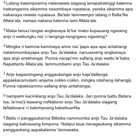
4
Lalang katampoanna nalanaewa siagang lanapakatinggi kalenna
irateanganna sikamma nasombaya rupataua, yareka sikamma apa
nakanaya rewata rupataua. Ba’lalo lammempoi lalang ri Balla’Na
Allata’ala, nampa nakana kalenna iami Allata’ala.
5
Maka tanuu’rangiai angkanaya le’ba’ mako kupauang ngaseng
anjo ri wattungku nia’ ri tangnga-tangnganu ngaseng?
6
Mingka ri kamma-kammaya anne nia’ ijapa apa-apa antahangi
natammumbayapa anjo Tau Ja’dalaka; nanuasseng angkanaya
apa anjo antahangai. Punna narapi’mo sallang anjo wattu le’baka
Napattantu Allata’ala, lammumbami anjo Tau Ja’dalaka.
7
Anjo kagassingang anggaukangai anjo kaja’dallanga
appakkaramulami anjama cokko-cokko, mingka nitahang-tahangiji.
Punna nipalesammo sallang anjo antahangai,
8
nampami kacinikang anjo Tau Ja’dalaka. Jari punna battu Batara
Isa, la’mai’ji bawang naNabuno anjo Tau Ja’dalaka siagang
laNalissara’ ri kalompoang kabattuanNa.
9
Battu ri panggaukanna Billisika nammumba anjo Tau Ja’dalaka
siagang kakoasang lompona. Natipui taua nanagaukang sikamma
panggaukang appakalanna’-lannasaka.