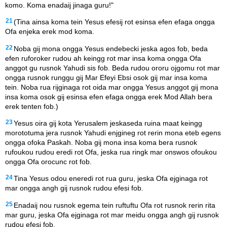
komo. Koma enadaij jinaga guru!"
21
(Tina ainsa koma tein Yesus efesij rot esinsa efen efaga ongga
Ofa enjeka erek mod koma.
22
Noba gij mona ongga Yesus endebecki jeska agos fob, beda
efen ruforoker rudou ah keingg rot mar insa koma ongga Ofa
anggot gu rusnok Yahudi sis fob. Beda rudou ororu ojgomu rot mar
ongga rusnok runggu gij Mar Efeyi Ebsi osok gij mar insa koma
tein. Noba rua rijginaga rot oida mar ongga Yesus anggot gij mona
insa koma osok gij esinsa efen efaga ongga erek Mod Allah bera
erek tenten fob.)
23
Yesus oira gij kota Yerusalem jeskaseda ruina maat keingg
morototuma jera rusnok Yahudi enjgineg rot rerin mona eteb egens
ongga ofoka Paskah. Noba gij mona insa koma bera rusnok
rufoukou rudou eredi rot Ofa, jeska rua ringk mar onswos ofoukou
ongga Ofa orocunc rot fob.
24
Tina Yesus odou eneredi rot rua guru, jeska Ofa ejginaga rot
mar ongga angh gij rusnok rudou efesi fob.
25
Enadaij nou rusnok egema tein ruftuftu Ofa rot rusnok rerin rita
mar guru, jeska Ofa ejginaga rot mar meidu ongga angh gij rusnok
rudou efesi fob.