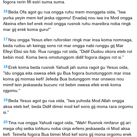
fogora rerin fifi esiri suma suma.
16
Beda Ofa agot gu rua ongga ruhu mem monggeta oida, "Iwa
yurka yeyin mem kef jeska ojgomu! Enadaij nou iwa ira Mod ongga
Akeina efen kef erek mod ongga rusnok ruhu mareibra noba ringk
mar gij erek koma guru!"
17
Nou ongga Yesus efen ruforoker ringk mar insa koma nomnaga,
beda rudou ah keingg sons rot mar ongga nabi runggu gij Mar
Efeyi Ebsi sis fob. Rua runggu rot oida, "Didif Dudou okora eteb rot
bebin mod. Koma bera omotunggom didif fogora dagos rot si."
18
Erek koma beda rusnok Yahudi jah suma ragot gu Yesus oida,
"Idu ongga eita owesa efek gu Bua fogora bunotunggom mar insa
koma gij momas kefi! Jefeda Bua butunggom mar onswos nou
mimif tein jeskaseda bucunc rot bebin owesa efek erek koma
ojgomu."
19
Beda Yesus agot gu rua oida, "Iwa yuhoda Mod Allah ongga
aksa eteb kef, beda Didif dimei mod kef sons gij mona rara orgomu
si."
20
Tina rua ongga Yahudi ragot oida, "Wah! Rusnok rimfarur gij ari
mega ofoj setka tohkuru noba cinja erfens jeskaseda rii Mod aksa
kefi. Teinefa fogora Bua bimei Mod kef sons gij mona orgomu erek