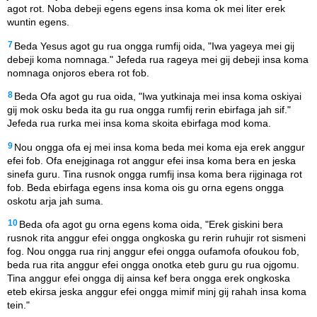
agot rot. Noba debeji egens egens insa koma ok mei liter erek
wuntin egens.
7
Beda Yesus agot gu rua ongga rumfij oida, "Iwa yageya mei gij
debeji koma nomnaga." Jefeda rua rageya mei gij debeji insa koma
nomnaga onjoros ebera rot fob.
8
Beda Ofa agot gu rua oida, "Iwa yutkinaja mei insa koma oskiyai
gij mok osku beda ita gu rua ongga rumfij rerin ebirfaga jah sif."
Jefeda rua rurka mei insa koma skoita ebirfaga mod koma.
9
Nou ongga ofa ej mei insa koma beda mei koma eja erek anggur
efei fob. Ofa enejginaga rot anggur efei insa koma bera en jeska
sinefa guru. Tina rusnok ongga rumfij insa koma bera rijginaga rot
fob. Beda ebirfaga egens insa koma ois gu orna egens ongga
oskotu arja jah suma.
10
Beda ofa agot gu orna egens koma oida, "Erek giskini bera
rusnok rita anggur efei ongga ongkoska gu rerin ruhujir rot sismeni
fog. Nou ongga rua rinj anggur efei ongga oufamofa ofoukou fob,
beda rua rita anggur efei ongga onotka eteb guru gu rua ojgomu.
Tina anggur efei ongga dij ainsa kef bera ongga erek ongkoska
eteb ekirsa jeska anggur efei ongga mimif minj gij rahah insa koma
tein."