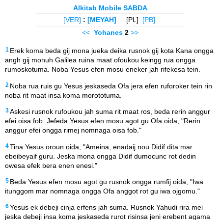
Alkitab Mobile SABDA
[VER]
:
[MEYAH]
[PL]
[PB]
<<
Yohanes
2
>>
1
Erek koma beda gij mona jueka deika rusnok gij kota Kana ongga
angh gij monuh Galilea ruina maat ofoukou keingg rua ongga
rumoskotuma. Noba Yesus efen mosu eneker jah rifekesa tein.
2
Noba rua ruis gu Yesus jeskaseda Ofa jera efen ruforoker tein rin
noba rit maat insa koma morototuma.
3
Askesi rusnok rufoukou jah suma rit maat ros, beda rerin anggur
efei oisa fob. Jefeda Yesus efen mosu agot gu Ofa oida, "Rerin
anggur efei ongga rimej nomnaga oisa fob."
4
Tina Yesus oroun oida, "Ameina, enadaij nou Didif dita mar
ebeibeyaif guru. Jeska mona ongga Didif dumocunc rot dedin
owesa efek bera enen enesi."
5
Beda Yesus efen mosu agot gu rusnok ongga rumfij oida, "Iwa
itunggom mar nomnaga ongga Ofa anggot rot gu iwa ojgomu."
6
Yesus ek debeji cinja erfens jah suma. Rusnok Yahudi rira mei
jeska debeji insa koma jeskaseda rurot risinsa jeni erebent agama