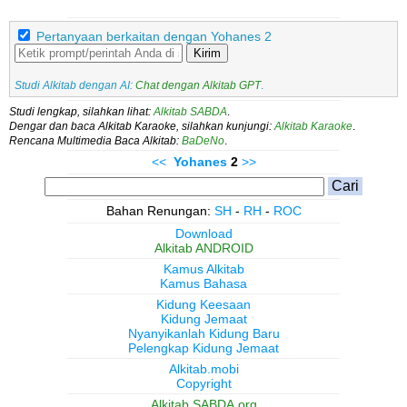
Pertanyaan berkaitan dengan Yohanes 2
Kirim
Studi Alkitab dengan AI:
Chat dengan Alkitab GPT
.
Studi lengkap, silahkan lihat:
Alkitab SABDA
.
Dengar dan baca Alkitab Karaoke, silahkan kunjungi:
Alkitab Karaoke
.
Rencana Multimedia Baca Alkitab:
BaDeNo
.
<<
Yohanes
2
>>
Bahan Renungan:
SH
-
RH
-
ROC
Download
Alkitab ANDROID
Kamus Alkitab
Kamus Bahasa
Kidung Keesaan
Kidung Jemaat
Nyanyikanlah Kidung Baru
Pelengkap Kidung Jemaat
Alkitab.mobi
Copyright
Alkitab.SABDA.org