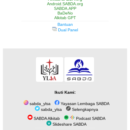
Android.SABDA.org
SABDA.APP
BaDeNo
Alkitab GPT
Bantuan
Dual Panel
Ikuti Kami:
sabda_ylsa
Yayasan Lembaga SABDA
sabda_ylsa
Selengkapnya
SABDA Alkitab
Podcast SABDA
Slideshare SABDA