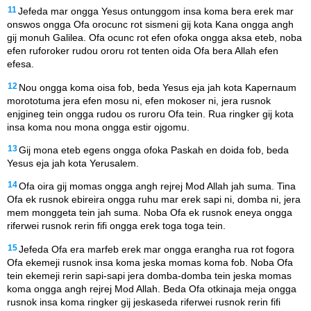
11
Jefeda mar ongga Yesus ontunggom insa koma bera erek mar
onswos ongga Ofa orocunc rot sismeni gij kota Kana ongga angh
gij monuh Galilea. Ofa ocunc rot efen ofoka ongga aksa eteb, noba
efen ruforoker rudou ororu rot tenten oida Ofa bera Allah efen
efesa.
12
Nou ongga koma oisa fob, beda Yesus eja jah kota Kapernaum
morototuma jera efen mosu ni, efen mokoser ni, jera rusnok
enjgineg tein ongga rudou os ruroru Ofa tein. Rua ringker gij kota
insa koma nou mona ongga estir ojgomu.
13
Gij mona eteb egens ongga ofoka Paskah en doida fob, beda
Yesus eja jah kota Yerusalem.
14
Ofa oira gij momas ongga angh rejrej Mod Allah jah suma. Tina
Ofa ek rusnok ebireira ongga ruhu mar erek sapi ni, domba ni, jera
mem monggeta tein jah suma. Noba Ofa ek rusnok eneya ongga
riferwei rusnok rerin fifi ongga erek toga toga tein.
15
Jefeda Ofa era marfeb erek mar ongga erangha rua rot fogora
Ofa ekemeji rusnok insa koma jeska momas koma fob. Noba Ofa
tein ekemeji rerin sapi-sapi jera domba-domba tein jeska momas
koma ongga angh rejrej Mod Allah. Beda Ofa otkinaja meja ongga
rusnok insa koma ringker gij jeskaseda riferwei rusnok rerin fifi