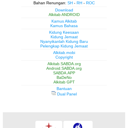
Bahan Renungan:
SH
-
RH
-
ROC
Download
Alkitab ANDROID
Kamus Alkitab
Kamus Bahasa
Kidung Keesaan
Kidung Jemaat
Nyanyikanlah Kidung Baru
Pelengkap Kidung Jemaat
Alkitab.mobi
Copyright
Alkitab.SABDA.org
Android.SABDA.org
SABDA.APP
BaDeNo
Alkitab GPT
Bantuan
Dual Panel