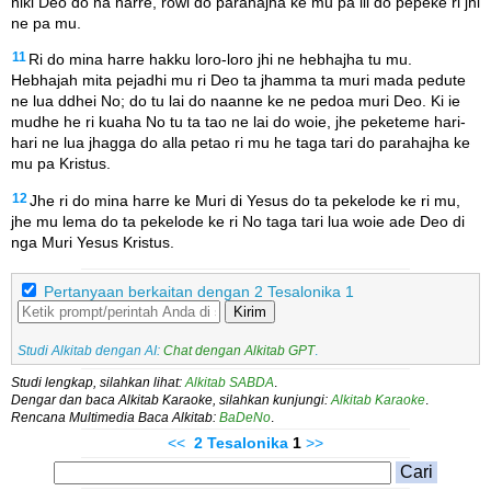
niki Deo do na harre, rowi do parahajha ke mu pa lii do pepeke ri jhi
ne pa mu.
11
Ri do mina harre hakku loro-loro jhi ne hebhajha tu mu.
Hebhajah mita pejadhi mu ri Deo ta jhamma ta muri mada pedute
ne lua ddhei No; do tu lai do naanne ke ne pedoa muri Deo. Ki ie
mudhe he ri kuaha No tu ta tao ne lai do woie, jhe peketeme hari-
hari ne lua jhagga do alla petao ri mu he taga tari do parahajha ke
mu pa Kristus.
12
Jhe ri do mina harre ke Muri di Yesus do ta pekelode ke ri mu,
jhe mu lema do ta pekelode ke ri No taga tari lua woie ade Deo di
nga Muri Yesus Kristus.
Pertanyaan berkaitan dengan 2 Tesalonika 1
Kirim
Studi Alkitab dengan AI:
Chat dengan Alkitab GPT
.
Studi lengkap, silahkan lihat:
Alkitab SABDA
.
Dengar dan baca Alkitab Karaoke, silahkan kunjungi:
Alkitab Karaoke
.
Rencana Multimedia Baca Alkitab:
BaDeNo
.
<<
2 Tesalonika
1
>>