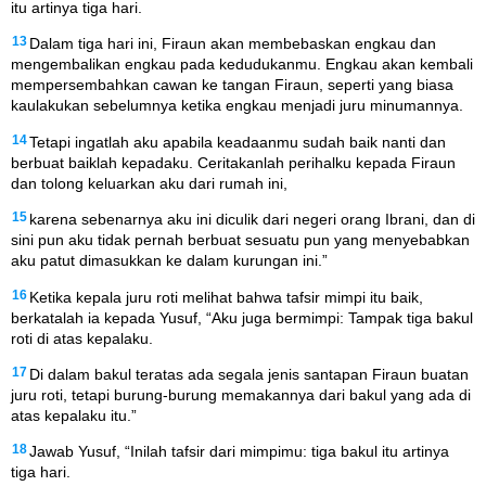
itu artinya tiga hari.
13
Dalam tiga hari ini, Firaun akan membebaskan engkau dan
mengembalikan engkau pada kedudukanmu. Engkau akan kembali
mempersembahkan cawan ke tangan Firaun, seperti yang biasa
kaulakukan sebelumnya ketika engkau menjadi juru minumannya.
14
Tetapi ingatlah aku apabila keadaanmu sudah baik nanti dan
berbuat baiklah kepadaku. Ceritakanlah perihalku kepada Firaun
dan tolong keluarkan aku dari rumah ini,
15
karena sebenarnya aku ini diculik dari negeri orang Ibrani, dan di
sini pun aku tidak pernah berbuat sesuatu pun yang menyebabkan
aku patut dimasukkan ke dalam kurungan ini.”
16
Ketika kepala juru roti melihat bahwa tafsir mimpi itu baik,
berkatalah ia kepada Yusuf, “Aku juga bermimpi: Tampak tiga bakul
roti di atas kepalaku.
17
Di dalam bakul teratas ada segala jenis santapan Firaun buatan
juru roti, tetapi burung-burung memakannya dari bakul yang ada di
atas kepalaku itu.”
18
Jawab Yusuf, “Inilah tafsir dari mimpimu: tiga bakul itu artinya
tiga hari.