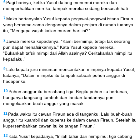
6
Pagi harinya, ketika Yusuf datang menemui mereka dan
memperhatikan mereka, tampak mereka sedang bersusah hati.
7
Maka bertanyalah Yusuf kepada pegawai-pegawai istana Firaun
yang bersama-sama dengannya dalam penjara di rumah tuannya
itu, “Mengapa wajah kalian muram hari ini?”
8
Jawab mereka kepadanya, “Kami bermimpi, tetapi tak seorang
pun dapat menafsirkannya.” Kata Yusuf kepada mereka,
“Bukankah tafsir mimpi dari Allah asalnya? Ceritakanlah mimpi itu
kepadaku.”
9
Lalu kepala juru minuman menceritakan mimpinya kepada Yusuf,
katanya, “Dalam mimpiku itu tampak sebuah pohon anggur di
hadapanku.
10
Pohon anggur itu bercabang tiga. Begitu pohon itu bertunas,
bunganya langsung tumbuh dan tandan-tandannya pun
mengeluarkan buah anggur yang masak.
11
Pada waktu itu cawan Firaun ada di tanganku. Lalu buah-buah
anggur itu kuambil dan kuperas ke dalam cawan Firaun. Setelah itu
kupersembahkan cawan itu ke tangan Firaun.”
12
Kata Yusuf kepadanya, “Inilah tafsir dari mimpimu: tiga cabang