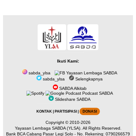
Ikuti Kami:
sabda_ylsa
Yayasan Lembaga SABDA
sabda_ylsa
Selengkapnya
SABDA Alkitab
Podcast SABDA
Slideshare SABDA
KONTAK
|
PARTISIPASI
|
DONASI
Copyright
© 2010-2026
Yayasan Lembaga SABDA (YLSA).
All Rights Reserved.
Bank BCA Cabang Pasar Legi Solo - No. Rekening: 0790266579