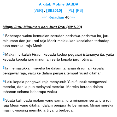
Alkitab Mobile SABDA
[VER]
:
[SB2010]
[PL]
[PB]
<<
Kejadian
40
>>
Mimpi Juru Minuman dan Juru Roti (40:1-23)
1
Beberapa waktu kemudian sesudah peristiwa-peristiwa itu, juru
minuman dan juru roti raja Mesir melakukan kesalahan terhadap
tuan mereka, raja Mesir.
2
Maka murkalah Firaun kepada kedua pegawai istananya itu, yaitu
kepada kepala juru minuman serta kepala juru rotinya.
3
Ia memasukkan mereka ke dalam tahanan di rumah kepala
pengawal raja, yaitu ke dalam penjara tempat Yusuf ditahan.
4
Lalu kepala pengawal raja menyuruh Yusuf untuk mengawasi
mereka, dan ia pun melayani mereka. Mereka berada dalam
tahanan selama beberapa waktu.
5
Suatu kali, pada malam yang sama, juru minuman serta juru roti
raja Mesir yang ditahan dalam penjara itu bermimpi. Mimpi mereka
masing-masing memiliki arti yang berbeda.