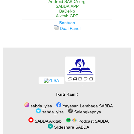
Android.SABDA.org
SABDA.APP
BaDeNo
Alkitab GPT
Bantuan
Dual Panel
Ikuti Kami:
sabda_ylsa
Yayasan Lembaga SABDA
sabda_ylsa
Selengkapnya
SABDA Alkitab
Podcast SABDA
Slideshare SABDA