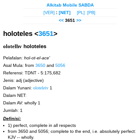
Alkitab Mobile SABDA
[VER]
:
[NET]
[PL]
[PB]
<<
3651
>>
holoteles <
3651
>
olotelhv
holoteles
Pelafalan:
hol-ot-el-ace'
Asal Mula: from
3650
and
5056
Referensi: TDNT - 5:175,682
Jenis: adj (adjective)
Dalam Yunani:
oloteleiv
1
Dalam NET:
Dalam AV: wholly 1
Jumlah: 1
Definisi:
1) perfect, complete in all respects
from 3650 and 5056; complete to the end, i.e. absolutely perfect:
KJV -- wholly.