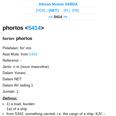
Alkitab Mobile SABDA
[VER]
:
[NET]
[PL]
[PB]
<<
5414
>>
phortos <
5414
>
fortov
phortos
Pelafalan:
for'-tos
Asal Mula: from
5342
Referensi: -
Jenis: n m (noun masculine)
Dalam Yunani:
Dalam NET:
Dalam AV: lading 1
Jumlah: 1
Definisi:
1) a load, burden
1a) of a ship
from 5342; something carried, i.e. the cargo of a ship: KJV --