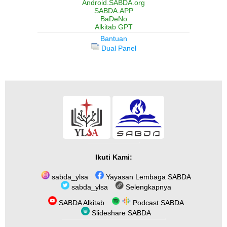
Android.SABDA.org
SABDA.APP
BaDeNo
Alkitab GPT
Bantuan
Dual Panel
Ikuti Kami:
sabda_ylsa
Yayasan Lembaga SABDA
sabda_ylsa
Selengkapnya
SABDA Alkitab
Podcast SABDA
Slideshare SABDA