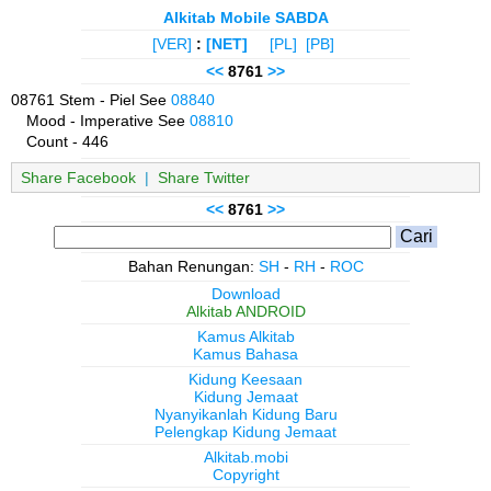
Alkitab Mobile SABDA
[VER]
:
[NET]
[PL]
[PB]
<<
8761
>>
08761 Stem - Piel See
08840
Mood - Imperative See
08810
Count - 446
Share Facebook
|
Share Twitter
<<
8761
>>
Bahan Renungan:
SH
-
RH
-
ROC
Download
Alkitab ANDROID
Kamus Alkitab
Kamus Bahasa
Kidung Keesaan
Kidung Jemaat
Nyanyikanlah Kidung Baru
Pelengkap Kidung Jemaat
Alkitab.mobi
Copyright