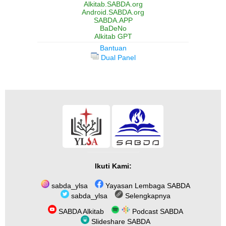
Alkitab.SABDA.org
Android.SABDA.org
SABDA.APP
BaDeNo
Alkitab GPT
Bantuan
Dual Panel
Ikuti Kami:
sabda_ylsa
Yayasan Lembaga SABDA
sabda_ylsa
Selengkapnya
SABDA Alkitab
Podcast SABDA
Slideshare SABDA