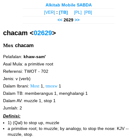
Alkitab Mobile SABDA
[VER]
:
[TB]
[PL]
[PB]
<<
2629
>>
chacam <
02629
>
Mox
chacam
Pelafalan:
khaw-sam'
Asal Mula: a primitive root
Referensi: TWOT - 702
Jenis: v (verb)
Dalam Ibrani:
Moxt
1,
tmoxw
1
Dalam TB: memberangus 1, menghalangi 1
Dalam AV: muzzle 1, stop 1
Jumlah: 2
Definisi:
1) (Qal) to stop up, muzzle
a primitive root; to muzzle; by analogy, to stop the nose: KJV --
muzzle, stop.