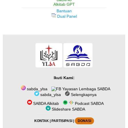
Alkitab GPT
Bantuan
Dual Panel
Ikuti Kami:
sabda_ylsa
Yayasan Lembaga SABDA
sabda_ylsa
Selengkapnya
SABDA Alkitab
Podcast SABDA
Slideshare SABDA
KONTAK
|
PARTISIPASI
|
DONASI