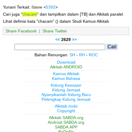
Yunani Terkait:
fimow
<
5392
>
Cari juga "
chacam
" dan tampilkan dalam [TB] dan Alkitab paralel.
Lihat definisi kata "chacam" () dalam Studi Kamus Alkitab
Share Facebook
|
Share Twitter
<<
2629
>>
Bahan Renungan:
SH
-
RH
-
ROC
Download
Alkitab ANDROID
Kamus Alkitab
Kamus Bahasa
Kidung Keesaan
Kidung Jemaat
Nyanyikanlah Kidung Baru
Pelengkap Kidung Jemaat
Alkitab.mobi
Copyright
Alkitab.SABDA.org
Android.SABDA.org
SABDA.APP
BaDeNo