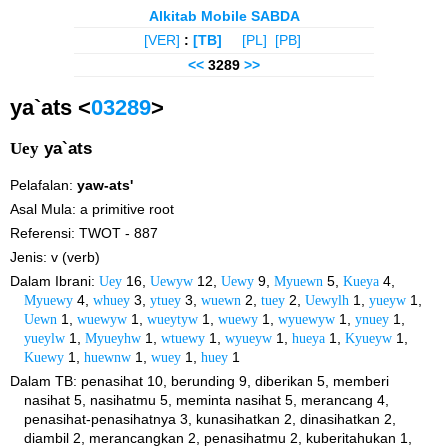
Alkitab Mobile SABDA
[VER]
:
[TB]
[PL]
[PB]
<<
3289
>>
ya`ats <
03289
>
Uey
ya`ats
Pelafalan:
yaw-ats'
Asal Mula: a primitive root
Referensi: TWOT - 887
Jenis: v (verb)
Dalam Ibrani:
Uey
16,
Uewyw
12,
Uewy
9,
Myuewn
5,
Kueya
4,
Myuewy
4,
whuey
3,
ytuey
3,
wuewn
2,
tuey
2,
Uewylh
1,
yueyw
1,
Uewn
1,
wuewyw
1,
wueytyw
1,
wuewy
1,
wyuewyw
1,
ynuey
1,
yueylw
1,
Myueyhw
1,
wtuewy
1,
wyueyw
1,
hueya
1,
Kyueyw
1,
Kuewy
1,
huewnw
1,
wuey
1,
huey
1
Dalam TB: penasihat 10, berunding 9, diberikan 5, memberi
nasihat 5, nasihatmu 5, meminta nasihat 5, merancang 4,
penasihat-penasihatnya 3, kunasihatkan 2, dinasihatkan 2,
diambil 2, merancangkan 2, penasihatmu 2, kuberitahukan 1,