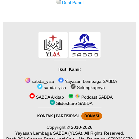
Dual Panel
Ikuti Kami:
sabda_ylsa
Yayasan Lembaga SABDA
sabda_ylsa
Selengkapnya
SABDA Alkitab
Podcast SABDA
Slideshare SABDA
KONTAK
|
PARTISIPASI
|
DONASI
Copyright
© 2010-2026
Yayasan Lembaga SABDA (YLSA).
All Rights Reserved.
Bank BCA Cabang Pasar Legi Solo - No. Rekening: 0790266579