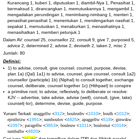
Kurancang 1, kuberi 1, diputuskan 1, diambil-Nya 1, Penasihat 1,
bermaksud 1, dirancangkan 1, memutuskannya 1, mengambil 1,
mengadakan perundingan 1, menimbang-nimbang 1, menteri 1,
penasihat-penasihat 1, menentukan 1, mendengarkan nasihat 1,
sepakat 1, memutuskan 1, menaburkan 1, menasihatinya 1,
menasihatkan 1, memberi petunjuk 1
Dalam AV: counsel 25, counsellor 22, consult 9, give 7, purposed 5,
advice 2, determined 2, advise 2, deviseth 2, taken 2, misc 2
Jumlah: 80
Definisi:
1) to advise, consult, give counsel, counsel, purpose, devise,
plan 1a) (Qal) 1a1) to advise, counsel, give counsel, consult 1a2)
counsellor (participle) 1b) (Niphal) to consult together, exchange
counsel, deliberate, counsel together 1c) (Hithpael) to conspire
a primitive root; to advise; reflexively, to deliberate or resolve:
KJV -- advertise, take advise, advise (well), consult, (give, take)
counsel(-lor), determine, devise, guide, purpose.
Yunani Terkait:
anaggellw
<
312
>;
bouleuthv
<
1010
>;
boulh
<
1012
>;
episthrizw
<
1991
>;
sumboulov
<
4825
>;
apaggellw
<
518
>;
ginwskw
<
1097
>;
paragellw
<
3853
>;
bouleuw
<
1011
>;
boulomai
<
1014
>;
sumballw
<
4820
>
Cari juga "
ya`ats
" dan tampilkan dalam [TB] dan Alkitab paralel.