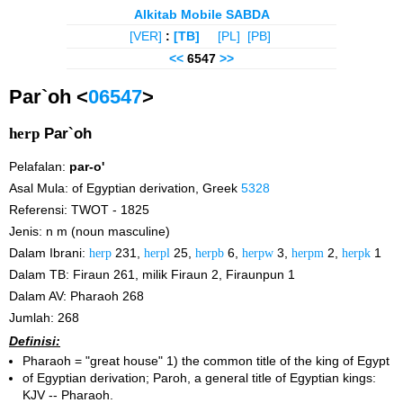
Alkitab Mobile SABDA
[VER]
:
[TB]
[PL]
[PB]
<<
6547
>>
Par`oh <
06547
>
herp
Par`oh
Pelafalan:
par-o'
Asal Mula: of Egyptian derivation, Greek
5328
Referensi: TWOT - 1825
Jenis: n m (noun masculine)
Dalam Ibrani:
herp
231,
herpl
25,
herpb
6,
herpw
3,
herpm
2,
herpk
1
Dalam TB: Firaun 261, milik Firaun 2, Firaunpun 1
Dalam AV: Pharaoh 268
Jumlah: 268
Definisi:
Pharaoh = "great house" 1) the common title of the king of Egypt
of Egyptian derivation; Paroh, a general title of Egyptian kings:
KJV -- Pharaoh.