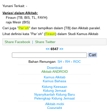
Yunani Terkait: -
Variasi dalam Alkitab:
Firaun (TB, BIS, TL, FAYH)
raja Mesir (BIS)
Cari juga "
Par`oh
" dan tampilkan dalam [TB] dan Alkitab paralel.
Lihat definisi kata "Par`oh" (
Firaun
) dalam Studi Kamus Alkitab
Share Facebook
|
Share Twitter
<<
6547
>>
Bahan Renungan:
SH
-
RH
-
ROC
Download
Alkitab ANDROID
Kamus Alkitab
Kamus Bahasa
Kidung Keesaan
Kidung Jemaat
Nyanyikanlah Kidung Baru
Pelengkap Kidung Jemaat
Alkitab.mobi
Copyright