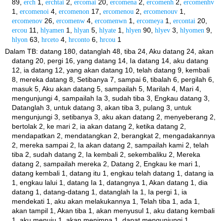
89,
erch
1,
erchtai
2,
ercomai
20,
ercomena
2,
ercomenh
2,
ercomenhv
1,
ercomenoi
4,
ercomenon
17,
ercomenou
2,
ercomenouv
1,
ercomenov
26,
ercomenw
4,
ercomenwn
1,
ercomeya
1,
ercontai
20,
ercou
11,
hlyamen
1,
hlyan
5,
hlyate
1,
hlyen
90,
hlyev
3,
hlyomen
9,
hlyon
63,
hrceto
4,
hrconto
6,
hrcou
1
Dalam TB: datang 180, datanglah 48, tiba 24, Aku datang 24, akan
datang 20, pergi 16, yang datang 14, Ia datang 14, aku datang
12, ia datang 12, yang akan datang 10, telah datang 9, kembali
8, mereka datang 8, Setibanya 7, sampai 6, tibalah 6, pergilah 6,
masuk 5, Aku akan datang 5, sampailah 5, Marilah 4, Mari 4,
mengunjungi 4, sampailah Ia 3, sudah tiba 3, Engkau datang 3,
Datanglah 3, untuk datang 3, akan tiba 3, pulang 3, untuk
mengunjungi 3, setibanya 3, aku akan datang 2, menyeberang 2,
bertolak 2, ke mari 2, ia akan datang 2, ketika datang 2,
mendapatkan 2, mendatangkan 2, berangkat 2, mengadakannya
2, mereka sampai 2, Ia akan datang 2, sampailah kami 2, telah
tiba 2, sudah datang 2, Ia kembali 2, sekembaliku 2, Mereka
datang 2, sampailah mereka 2, Datang 2, Engkau ke mari 1,
datang kembali 1, datang itu 1, engkau telah datang 1, datang ia
1, engkau lalui 1, datang Ia 1, datangnya 1, Akan datang 1, dia
datang 1, datang-datang 1, datanglah Ia 1, Ia pergi 1, ia
mendekati 1, aku akan melakukannya 1, Telah tiba 1, ada 1,
akan tampil 1, Akan tiba 1, akan menyusul 1, aku datang kembali
1, aku menuju 1, akan menimpa 1, dapat mengunjungi 1,