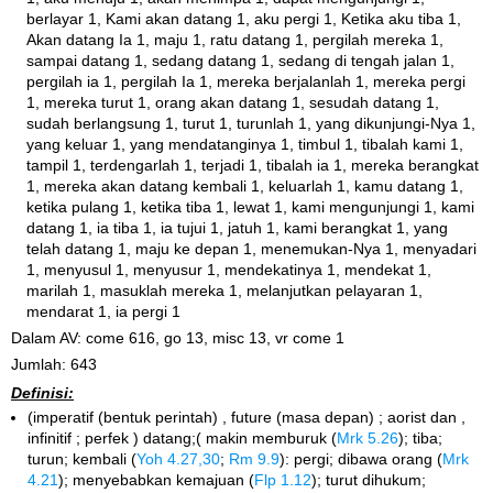
berlayar 1, Kami akan datang 1, aku pergi 1, Ketika aku tiba 1,
Akan datang Ia 1, maju 1, ratu datang 1, pergilah mereka 1,
sampai datang 1, sedang datang 1, sedang di tengah jalan 1,
pergilah ia 1, pergilah Ia 1, mereka berjalanlah 1, mereka pergi
1, mereka turut 1, orang akan datang 1, sesudah datang 1,
sudah berlangsung 1, turut 1, turunlah 1, yang dikunjungi-Nya 1,
yang keluar 1, yang mendatanginya 1, timbul 1, tibalah kami 1,
tampil 1, terdengarlah 1, terjadi 1, tibalah ia 1, mereka berangkat
1, mereka akan datang kembali 1, keluarlah 1, kamu datang 1,
ketika pulang 1, ketika tiba 1, lewat 1, kami mengunjungi 1, kami
datang 1, ia tiba 1, ia tujui 1, jatuh 1, kami berangkat 1, yang
telah datang 1, maju ke depan 1, menemukan-Nya 1, menyadari
1, menyusul 1, menyusur 1, mendekatinya 1, mendekat 1,
marilah 1, masuklah mereka 1, melanjutkan pelayaran 1,
mendarat 1, ia pergi 1
Dalam AV: come 616, go 13, misc 13, vr come 1
Jumlah: 643
Definisi:
(imperatif (bentuk perintah) , future (masa depan) ; aorist dan ,
infinitif ; perfek ) datang;( makin memburuk (
Mrk 5.26
); tiba;
turun; kembali (
Yoh 4.27,30
;
Rm 9.9
): pergi; dibawa orang (
Mrk
4.21
); menyebabkan kemajuan (
Flp 1.12
); turut dihukum;