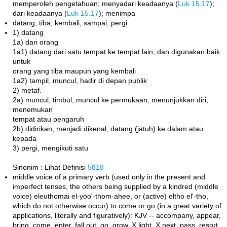
memperoleh pengetahuan; menyadari keadaanya (
Luk 15.17
);
dari keadaanya (
Luk 15.17
); menimpa
datang, tiba, kembali, sampai, pergi
1) datang
1a) dari orang
1a1) datang dari satu tempat ke tempat lain, dan digunakan baik
untuk
orang yang tiba maupun yang kembali
1a2) tampil, muncul, hadir di depan publik
2) metaf.
2a) muncul, timbul, muncul ke permukaan, menunjukkan diri,
menemukan
tempat atau pengaruh
2b) didirikan, menjadi dikenal, datang (jatuh) ke dalam atau
kepada
3) pergi, mengikuti satu
Sinonim : Lihat Definisi
5818
middle voice of a primary verb (used only in the present and
imperfect tenses, the others being supplied by a kindred (middle
voice) eleuthomai el-yoo'-thom-ahee, or (active) eltho el'-tho,
which do not otherwise occur) to come or go (in a great variety of
applications, literally and figuratively): KJV -- accompany, appear,
bring, come, enter, fall out, go, grow, X light, X next, pass, resort,