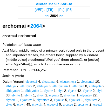
Alkitab Mobile SABDA
[VER]
:
[TB]
[PL]
[PB]
<<
2064
>>
erchomai <
2064
>
ercomai
erchomai
Pelafalan:
er'-khom-ahee
Asal Mula: middle voice of a primary verb (used only in the present
and imperfect tenses, the others being supplied by a kindred
[middle voice] eleuthomai \@el-yoo'-thom-ahee\@, or [active]
eltho \@el'-tho\@, which do not otherwise occur)
Referensi: TDNT - 2:666,257
Jenis: v (verb)
Dalam Yunani:
eleusetai
4,
eleusomai
6,
eleusomeya
1,
eleusontai
10,
elhluya
7,
elhluyav
2,
elhluyei
6,
elhluyeisan
1,
elhluyen
8,
elhluyota
2,
elhluyotev
1,
elhluyuian
1,
elyatw
1,
elye
2,
elyein
42,
elyetw
2,
elyh
33,
elyhte
1,
elyhv
1,
elyon
2,
elyonta
2,
elyontav
1,
elyontev
22,
elyonti
1,
elyontov
6,
elyontwn
3,
elyousa
5,
elyousai
1,
elyoushv
2,
elyw
6,
elywn
49,
elywsin
4,
ercesyai
9,
ercesye
2,
ercesyw
2,
ercetai