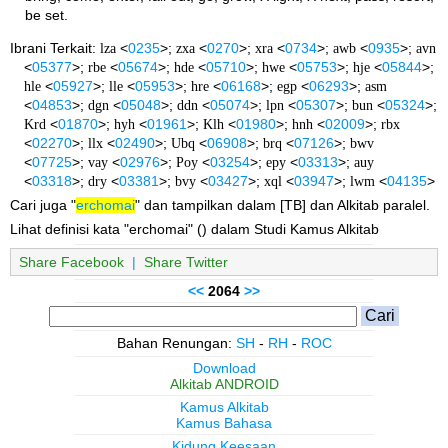
be set.
Ibrani Terkait:
lza
<
0235
>;
zxa
<
0270
>;
xra
<
0734
>;
awb
<
0935
>;
avn
<
05377
>;
rbe
<
05674
>;
hde
<
05710
>;
hwe
<
05753
>;
hje
<
05844
>;
hle
<
05927
>;
lle
<
05953
>;
hre
<
06168
>;
egp
<
06293
>;
asm
<
04853
>;
dgn
<
05048
>;
ddn
<
05074
>;
lpn
<
05307
>;
bun
<
05324
>;
Krd
<
01870
>;
hyh
<
01961
>;
Klh
<
01980
>;
hnh
<
02009
>;
rbx
<
02270
>;
llx
<
02490
>;
Ubq
<
06908
>;
brq
<
07126
>;
bwv
<
07725
>;
vay
<
02976
>;
Poy
<
03254
>;
epy
<
03313
>;
auy
<
03318
>;
dry
<
03381
>;
bvy
<
03427
>;
xql
<
03947
>;
lwm
<
04135
>
Cari juga "
erchomai
" dan tampilkan dalam [TB] dan Alkitab paralel.
Lihat definisi kata "erchomai" () dalam Studi Kamus Alkitab
Share Facebook
|
Share Twitter
<<
2064
>>
Bahan Renungan:
SH
-
RH
-
ROC
Download
Alkitab ANDROID
Kamus Alkitab
Kamus Bahasa
Kidung Keesaan