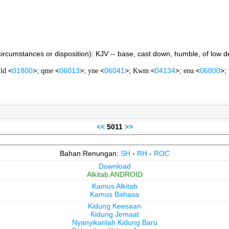
n circumstances or disposition): KJV -- base, cast down, humble, of low d
;
ld
<
01800
>;
qme
<
06013
>;
yne
<
06041
>;
Kwm
<
04134
>;
enu
<
06800
>;
<<
5011
>>
Bahan Renungan:
SH
-
RH
-
ROC
Download
Alkitab ANDROID
Kamus Alkitab
Kamus Bahasa
Kidung Keesaan
Kidung Jemaat
Nyanyikanlah Kidung Baru