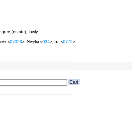
egree (estate), lowly.
vwr
<
07326
>;
Nwyba
<
034
>;
rra
<
0779
>