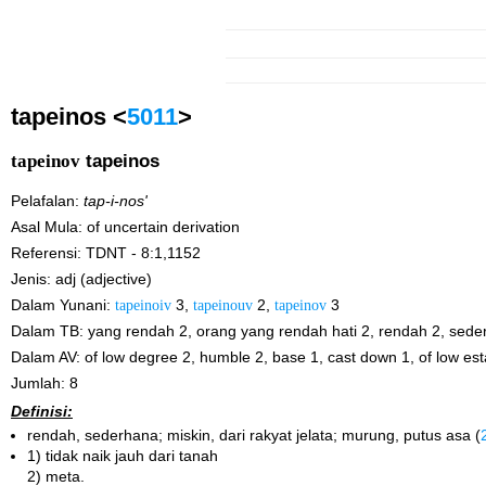
tapeinos <
5011
>
tapeinov
tapeinos
Pelafalan:
tap-i-nos'
Asal Mula: of uncertain derivation
Referensi: TDNT - 8:1,1152
Jenis: adj (adjective)
Dalam Yunani:
tapeinoiv
3,
tapeinouv
2,
tapeinov
3
Dalam TB: yang rendah 2, orang yang rendah hati 2, rendah 2, seder
Dalam AV: of low degree 2, humble 2, base 1, cast down 1, of low esta
Jumlah: 8
Definisi:
rendah, sederhana; miskin, dari rakyat jelata; murung, putus asa (
1) tidak naik jauh dari tanah
2) meta.