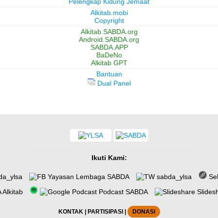
Pelengkap Kidung Jemaat
Alkitab.mobi
Copyright
Alkitab.SABDA.org
Android.SABDA.org
SABDA.APP
BaDeNo
Alkitab GPT
Bantuan
Dual Panel
Ikuti Kami:
da_ylsa
Yayasan Lembaga SABDA
sabda_ylsa
Se
Alkitab
Podcast SABDA
Slides
KONTAK
|
PARTISIPASI
|
DONASI