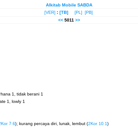
Alkitab Mobile SABDA
[VER]
:
[TB]
[PL]
[PB]
<<
5011
>>
hana 1, tidak berani 1
te 1, lowly 1
2Kor 7.6
); kurang percaya diri, lunak, lembut (
2Kor 10.1
)