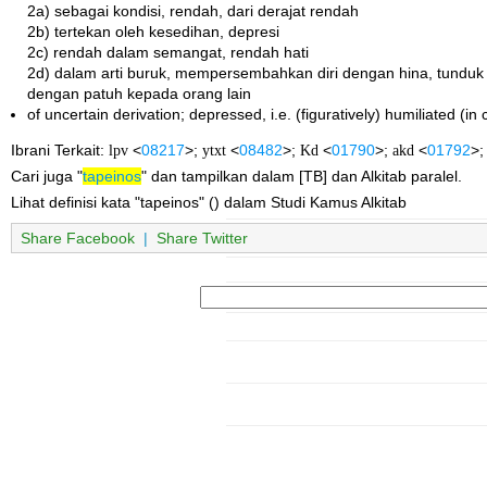
2a) sebagai kondisi, rendah, dari derajat rendah
2b) tertekan oleh kesedihan, depresi
2c) rendah dalam semangat, rendah hati
2d) dalam arti buruk, mempersembahkan diri dengan hina, tunduk
dengan patuh kepada orang lain
of uncertain derivation; depressed, i.e. (figuratively) humiliated (i
Ibrani Terkait:
lpv
<
08217
>;
ytxt
<
08482
>;
Kd
<
01790
>;
akd
<
01792
>
Cari juga "
tapeinos
" dan tampilkan dalam [TB] dan Alkitab paralel.
Lihat definisi kata "tapeinos" () dalam Studi Kamus Alkitab
Share Facebook
|
Share Twitter