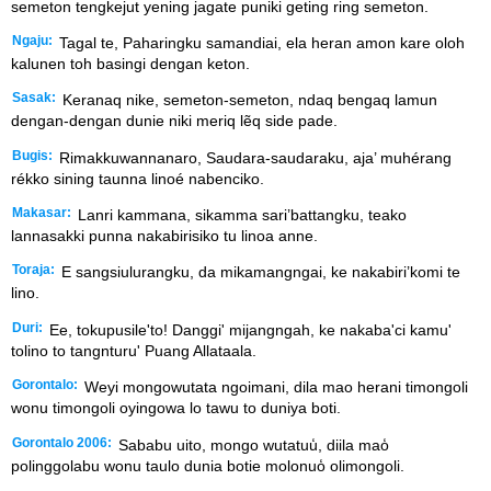
semeton tengkejut yening jagate puniki geting ring semeton.
Ngaju:
Tagal te, Paharingku samandiai, ela heran amon kare oloh
kalunen toh basingi dengan keton.
Sasak:
Keranaq nike, semeton-semeton, ndaq bengaq lamun
dengan-dengan dunie niki meriq lẽq side pade.
Bugis:
Rimakkuwannanaro, Saudara-saudaraku, aja’ muhérang
rékko sining taunna linoé nabenciko.
Makasar:
Lanri kammana, sikamma sari’battangku, teako
lannasakki punna nakabirisiko tu linoa anne.
Toraja:
E sangsiulurangku, da mikamangngai, ke nakabiri’komi te
lino.
Duri:
Ee, tokupusile'to! Danggi' mijangngah, ke nakaba'ci kamu'
tolino to tangnturu' Puang Allataala.
Gorontalo:
Weyi mongowutata ngoimani, dila mao herani timongoli
wonu timongoli oyingowa lo tawu to duniya boti.
Gorontalo 2006:
Sababu uito, mongo wutatuu̒, diila mao̒
polinggolabu wonu taulo dunia botie molonuo̒ olimongoli.