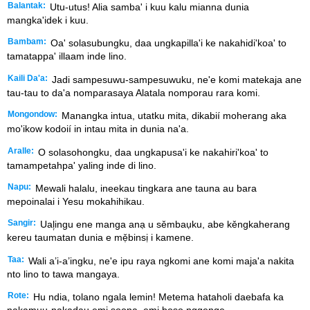
Balantak:
Utu-utus! Alia samba' i kuu kalu mianna dunia
mangka'idek i kuu.
Bambam:
Oa' solasubungku, daa ungkapilla'i ke nakahidi'koa' to
tamatappa' illaam inde lino.
Kaili Da'a:
Jadi sampesuwu-sampesuwuku, ne'e komi matekaja ane
tau-tau to da'a nomparasaya Alatala nomporau rara komi.
Mongondow:
Manangka intua, utatku mita, dikabií moherang aka
mo'ikow kodoií in intau mita in dunia na'a.
Aralle:
O solasohongku, daa ungkapusa'i ke nakahiri'koa' to
tamampetahpa' yaling inde di lino.
Napu:
Mewali halalu, ineekau tingkara ane tauna au bara
mepoinalai i Yesu mokahihikau.
Sangir:
Ual᷊ingu ene manga anạ u sěmbaụku, abe kěngkaherang
kereu taumatan dunia e mẹ̌binsị i kamene.
Taa:
Wali a’i-a’ingku, ne'e ipu raya ngkomi ane komi maja'a nakita
nto lino to tawa mangaya.
Rote:
Hu ndia, tolano ngala lemin! Metema hataholi daebafa ka