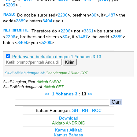
<
5209
>_.
NASB:
Do not be surprised<
2296
>, brethren<
80
>, if<
1487
> the
world<
2889
> hates<
3404
> you.
NET [draft] ITL:
Therefore do <
2296
> not <
3361
> be surprised
<
2296
>, brothers and sisters <
80
>, if <
1487
> the world <
2889
>
hates <
3404
> you <
5209
>.
Pertanyaan berkaitan dengan 1 Yohanes 3:13
Kirim
Studi Alkitab dengan AI:
Chat dengan Alkitab GPT
.
Studi lengkap, lihat:
Alkitab SABDA
.
Studi Alkitab dengan AI:
Alkitab GPT
.
<<
1 Yohanes
3
: 13
>>
Bahan Renungan:
SH
-
RH
-
ROC
Download
Alkitab ANDROID
Kamus Alkitab
Kamus Bahasa