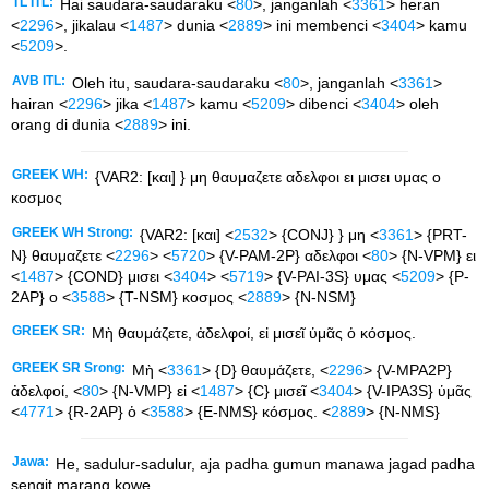
TL ITL:
Hai saudara-saudaraku <
80
>, janganlah <
3361
> heran
<
2296
>, jikalau <
1487
> dunia <
2889
> ini membenci <
3404
> kamu
<
5209
>.
AVB ITL:
Oleh itu, saudara-saudaraku <
80
>, janganlah <
3361
>
hairan <
2296
> jika <
1487
> kamu <
5209
> dibenci <
3404
> oleh
orang di dunia <
2889
> ini.
GREEK WH:
{VAR2: [και] } μη θαυμαζετε αδελφοι ει μισει υμας ο
κοσμος
GREEK WH Strong:
{VAR2: [και] <
2532
> {CONJ} } μη <
3361
> {PRT-
N} θαυμαζετε <
2296
> <
5720
> {V-PAM-2P} αδελφοι <
80
> {N-VPM} ει
<
1487
> {COND} μισει <
3404
> <
5719
> {V-PAI-3S} υμας <
5209
> {P-
2AP} ο <
3588
> {T-NSM} κοσμος <
2889
> {N-NSM}
GREEK SR:
Μὴ θαυμάζετε, ἀδελφοί, εἰ μισεῖ ὑμᾶς ὁ κόσμος.
GREEK SR Srong:
Μὴ <
3361
> {D} θαυμάζετε, <
2296
> {V-MPA2P}
ἀδελφοί, <
80
> {N-VMP} εἰ <
1487
> {C} μισεῖ <
3404
> {V-IPA3S} ὑμᾶς
<
4771
> {R-2AP} ὁ <
3588
> {E-NMS} κόσμος. <
2889
> {N-NMS}
Jawa:
He, sadulur-sadulur, aja padha gumun manawa jagad padha
sengit marang kowe.