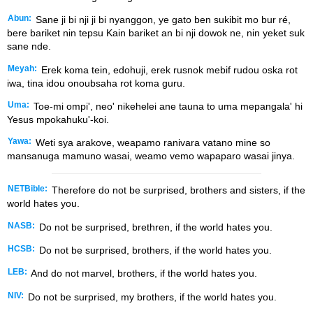
Abun:
Sane ji bi nji ji bi nyanggon, ye gato ben sukibit mo bur ré,
bere bariket nin tepsu Kain bariket an bi nji dowok ne, nin yeket suk
sane nde.
Meyah:
Erek koma tein, edohuji, erek rusnok mebif rudou oska rot
iwa, tina idou onoubsaha rot koma guru.
Uma:
Toe-mi ompi', neo' nikehelei ane tauna to uma mepangala' hi
Yesus mpokahuku'-koi.
Yawa:
Weti sya arakove, weapamo ranivara vatano mine so
mansanuga mamuno wasai, weamo vemo wapaparo wasai jinya.
NETBible:
Therefore do not be surprised, brothers and sisters, if the
world hates you.
NASB:
Do not be surprised, brethren, if the world hates you.
HCSB:
Do not be surprised, brothers, if the world hates you.
LEB:
And do not marvel, brothers, if the world hates you.
NIV:
Do not be surprised, my brothers, if the world hates you.