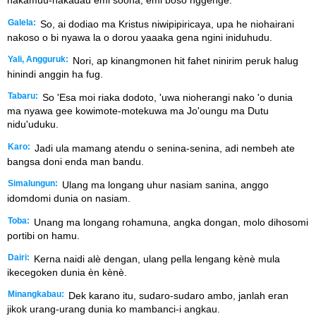
nakamuu-nakadau emi soona, emi boso nggenge.
Galela:
So, ai dodiao ma Kristus niwipipiricaya, upa he niohairani
nakoso o bi nyawa la o dorou yaaaka gena ngini iniduhudu.
Yali, Angguruk:
Nori, ap kinangmonen hit fahet ninirim peruk halug
hinindi anggin ha fug.
Tabaru:
So 'Esa moi riaka dodoto, 'uwa nioherangi nako 'o dunia
ma nyawa gee kowimote-motekuwa ma Jo'oungu ma Dutu
nidu'uduku.
Karo:
Jadi ula mamang atendu o senina-senina, adi nembeh ate
bangsa doni enda man bandu.
Simalungun:
Ulang ma longang uhur nasiam sanina, anggo
idomdomi dunia on nasiam.
Toba:
Unang ma longang rohamuna, angka dongan, molo dihosomi
portibi on hamu.
Dairi:
Kerna naidi alè dengan, ulang pella lengang kènè mula
ikecegoken dunia èn kènè.
Minangkabau:
Dek karano itu, sudaro-sudaro ambo, janlah eran
jikok urang-urang dunia ko mambanci-i angkau.