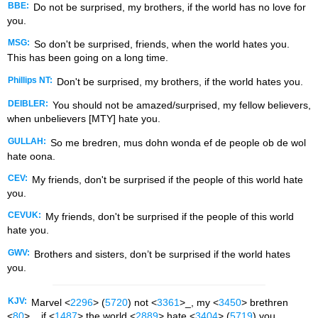
BBE:
Do not be surprised, my brothers, if the world has no love for
you.
MSG:
So don't be surprised, friends, when the world hates you.
This has been going on a long time.
Phillips NT:
Don't be surprised, my brothers, if the world hates you.
DEIBLER:
You should not be amazed/surprised, my fellow believers,
when unbelievers [MTY] hate you.
GULLAH:
So me bredren, mus dohn wonda ef de people ob de wol
hate oona.
CEV:
My friends, don't be surprised if the people of this world hate
you.
CEVUK:
My friends, don't be surprised if the people of this world
hate you.
GWV:
Brothers and sisters, don’t be surprised if the world hates
you.
KJV:
Marvel <
2296
> (
5720
) not <
3361
>_, my <
3450
> brethren
<
80
>_, if <
1487
> the world <
2889
> hate <
3404
> (
5719
) you