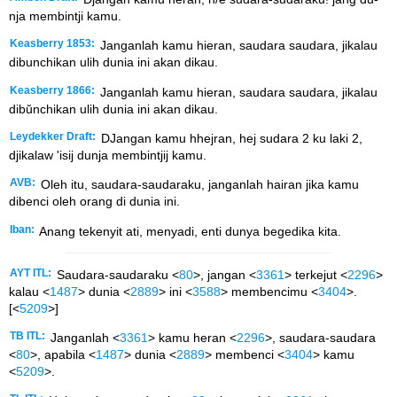
nja membintji kamu.
Keasberry 1853:
Janganlah kamu hieran, saudara saudara, jikalau
dibunchikan ulih dunia ini akan dikau.
Keasberry 1866:
Janganlah kamu hieran, saudara saudara, jikalau
dibŭnchikan ulih dunia ini akan dikau.
Leydekker Draft:
DJangan kamu hhejran, hej sudara 2 ku laki 2,
djikalaw 'isij dunja membintjij kamu.
AVB:
Oleh itu, saudara-saudaraku, janganlah hairan jika kamu
dibenci oleh orang di dunia ini.
Iban:
Anang tekenyit ati, menyadi, enti dunya begedika kita.
AYT ITL:
Saudara-saudaraku <
80
>, jangan <
3361
> terkejut <
2296
>
kalau <
1487
> dunia <
2889
> ini <
3588
> membencimu <
3404
>.
[<
5209
>]
TB ITL:
Janganlah <
3361
> kamu heran <
2296
>, saudara-saudara
<
80
>, apabila <
1487
> dunia <
2889
> membenci <
3404
> kamu
<
5209
>.