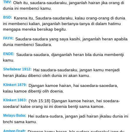
TMV:
Oleh itu, saudara-saudaraku, janganlah hairan jika orang di
dunia ini membenci kamu.
BSD:
Karena itu, Saudara-saudaraku, kalau orang-orang di dunia
ini membenci kalian, janganlah bertanya-tanya di dalam hatimu
mengapa mereka bersikap begitu.
FAYH:
Saudara-saudara yang saya kasihi, janganlah heran apabila
dunia membenci Saudara.
ENDE:
Saudara-saudara, djanganlah heran bila dunia membentji
kamu.
Shellabear 1912:
Hai saudara-saudaraku, jangan kamu menjadi
heran jikalau dibenci oleh dunia ini akan kamu.
Klinkert 1879:
Djangan kamoe hairan, hai saoedara-saoedara,
kalau kamoe dibentji olih doenia.
Klinkert 1863:
{Yoh 15:18} Djangan kamoe heiran, hei soedara-
soedara! kaloe orang isi ini doenia bentji sama kamoe.
Melayu Baba:
Hei sudara-sudara, jangan jadi hairan jikalau dunia ini
bnchi sama kamu.
Ambon Draft:
Djangan kamu heran, h/e sudara-sudaraku! jang du-