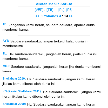
Alkitab Mobile SABDA
[VER]
:
[TB]
[PL]
[PB]
<<
1 Yohanes
3
: 13
>>
TB:
Janganlah kamu heran, saudara-saudara, apabila dunia
membenci kamu.
AYT:
Saudara-saudaraku, jangan terkejut kalau dunia ini
membencimu.
TL:
Hai saudara-saudaraku, janganlah heran, jikalau dunia ini
membenci kamu.
MILT:
Saudara-saudaraku, janganlah heran jika dunia membenci
kamu.
Shellabear 2010:
Hai Saudara-saudaraku, jangan kamu heran
jikalau kamu dibenci oleh dunia ini.
KS (Revisi Shellabear 2011):
Hai Saudara-saudaraku, jangan kamu
heran jikalau kamu dibenci oleh dunia ini.
Shellabear 2000:
Hai Saudara-saudaraku, jangan kamu heran