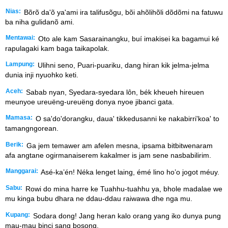
Nias:
Bõrõ da'õ ya'ami ira talifusõgu, bõi ahõlihõli dõdõmi na fatuwu
ba niha gulidanõ ami.
Mentawai:
Oto ale kam Sasarainangku, buí imakisei ka bagamui ké
rapulagaki kam baga taikapolak.
Lampung:
Ulihni seno, Puari-puariku, dang hiran kik jelma-jelma
dunia inji nyuohko keti.
Aceh:
Sabab nyan, Syedara-syedara lôn, bék kheueh hireuen
meunyoe ureuëng-ureuëng donya nyoe jibanci gata.
Mamasa:
O sa'do'dorangku, daua' tikkedusanni ke nakabirri'koa' to
tamangngorean.
Berik:
Ga jem temawer am afelen mesna, ipsama bitbitwenaram
afa angtane ogirmanaiserem kakalmer is jam sene nasbabilirim.
Manggarai:
Asé-ka’én! Néka lenget laing, émé lino ho’o jogot méuy.
Sabu:
Rowi do mina harre ke Tuahhu-tuahhu ya, bhole madalae we
mu kinga bubu dhara ne ddau-ddau raiwawa dhe nga mu.
Kupang:
Sodara dong! Jang heran kalo orang yang iko dunya pung
mau-mau binci sang bosong.