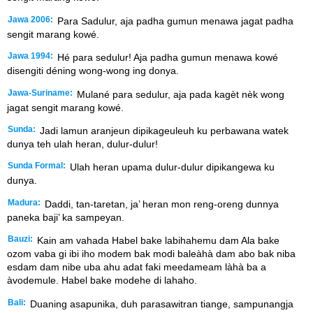
Jawa 2006:
Para Sadulur, aja padha gumun menawa jagat padha
sengit marang kowé.
Jawa 1994:
Hé para sedulur! Aja padha gumun menawa kowé
disengiti déning wong-wong ing donya.
Jawa-Suriname:
Mulané para sedulur, aja pada kagèt nèk wong
jagat sengit marang kowé.
Sunda:
Jadi lamun aranjeun dipikageuleuh ku perbawana watek
dunya teh ulah heran, dulur-dulur!
Sunda Formal:
Ulah heran upama dulur-dulur dipikangewa ku
dunya.
Madura:
Daddi, tan-taretan, ja’ heran mon reng-oreng dunnya
paneka baji’ ka sampeyan.
Bauzi:
Kain am vahada Habel bake labihahemu dam Ala bake
ozom vaba gi ibi iho modem bak modi baleàhà dam abo bak niba
esdam dam nibe uba ahu adat faki meedameam làhà ba a
àvodemule. Habel bake modehe di lahaho.
Bali:
Duaning asapunika, duh parasawitran tiange, sampunangja