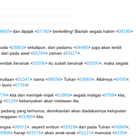
4692
> dan dipijak <
07760
> berkeliling! Biarlah segala hakim <
08199
>
huda <
03063
> sekalipun, dari padamu <
04480
> juga akan terbit
, dari pada awal <
05769
> zaman <
03117
>.
hendak beranak <
03205
> itu sudah beranak <
03205
>, maka segala
muliaan <
01347
> nama <
08034
> Tuhan <
03069
>, Allahnya <
0430
>;
> bumi <
0776
>!
776
> kita dan memijak-mijak <
01869
> segala maligai <
0759
> kita,
g <
0120
> kebanyakan akan melawan dia.
 pedang yang terhunus; demikianlah akan diadakannya keluputan
hinggaan <
01366
> kita.
angsa <
05971
>, seperti embun <
02919
> dari pada Tuhan <
03068
>,
03808
> harap <
03176
> akan anak-anak <
01121
> manusia <
0120
>.