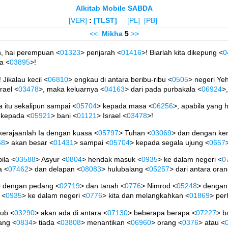
Alkitab Mobile SABDA
[VER]
:
[TLST]
[PL]
[PB]
<<
Mikha
5
>>
h, hai perempuan <
01323
> penjarah <
01416
>! Biarlah kita dikepung <
0
a <
03895
>!
! Jikalau kecil <
06810
> engkau di antara beribu-ribu <
0505
> negeri Ye
srael <
03478
>, maka keluarnya <
04163
> dari pada purbakala <
06924
>
 itu sekalipun sampai <
05704
> kepada masa <
06256
>, apabila yang 
 kepada <
05921
> bani <
01121
> Israel <
03478
>!
 kerajaanlah Ia dengan kuasa <
05797
> Tuhan <
03069
> dan dengan ke
58
> akan besar <
01431
> sampai <
05704
> kepada segala ujung <
0657
ila <
03588
> Asyur <
0804
> hendak masuk <
0935
> ke dalam negeri <
0
a <
07462
> dan delapan <
08083
> hulubalang <
05257
> dari antara oran
> dengan pedang <
02719
> dan tanah <
0776
> Nimrod <
05248
> dengan
 <
0935
> ke dalam negeri <
0776
> kita dan melangkahkan <
01869
> per
kub <
03290
> akan ada di antara <
07130
> beberapa berapa <
07227
> b
ang <
0834
> tiada <
03808
> menantikan <
06960
> orang <
0376
> atau <