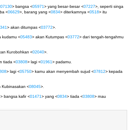
<
07130
> bangsa <
05971
> yang besar-besar <
07227
>, seperti singa
ba <
06629
>, barang yang <
0834
> diterkamnya <
0518
> itu
341
> akan ditumpas <
03772
>.
a kudamu <
05483
> akan Kutumpas <
03772
> dari tengah-tengahmu
kan Kurobohkan <
02040
>.
n tiada <
03808
> lagi <
01961
> padamu.
808
> lagi <
05750
> kamu akan menyembah sujud <
07812
> kepada
n Kubinasakan <
08045
>.
3
> bangsa kafir <
01471
> yang <
0834
> tiada <
03808
> mau