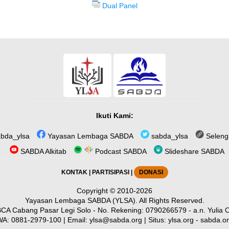
Dual Panel
Ikuti Kami:
bda_ylsa
Yayasan Lembaga SABDA
sabda_ylsa
Seleng
SABDA Alkitab
Podcast SABDA
Slideshare SABDA
KONTAK
|
PARTISIPASI
|
DONASI
Copyright
© 2010-2026
Yayasan Lembaga SABDA (YLSA).
All Rights Reserved.
CA Cabang Pasar Legi Solo - No. Rekening: 0790266579 - a.n. Yulia O
WA:
0881-2979-100
| Email:
ylsa@sabda.org
| Situs:
ylsa.org
-
sabda.o