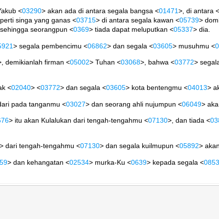
Yakub <
03290
> akan ada di antara segala bangsa <
01471
>, di antara 
eperti singa yang ganas <
03715
> di antara segala kawan <
05739
> dom
 sehingga seorangpun <
0369
> tiada dapat meluputkan <
05337
> dia.
5921
> segala pembencimu <
06862
> dan segala <
03605
> musuhmu <
0
>, demikianlah firman <
05002
> Tuhan <
03068
>, bahwa <
03772
> segal
ak <
02040
> <
03772
> dan segala <
03605
> kota bentengmu <
04013
> a
dari pada tanganmu <
03027
> dan seorang ahli nujumpun <
06049
> aka
676
> itu akan Kulalukan dari tengah-tengahmu <
07130
>, dan tiada <
03
> dari tengah-tengahmu <
07130
> dan segala kuilmupun <
05892
> aka
59
> dan kehangatan <
02534
> murka-Ku <
0639
> kepada segala <
085