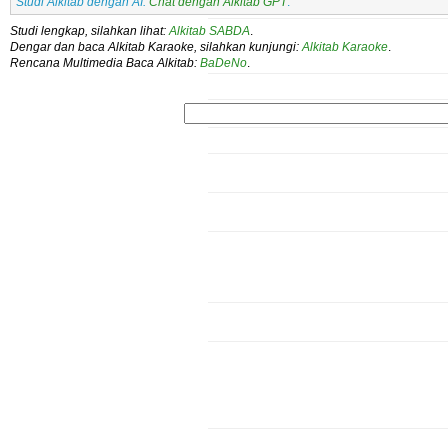
Studi Alkitab dengan AI:
Chat dengan Alkitab GPT
.
Studi lengkap, silahkan lihat:
Alkitab SABDA
.
Dengar dan baca Alkitab Karaoke, silahkan kunjungi:
Alkitab Karaoke
.
Rencana Multimedia Baca Alkitab:
BaDeNo
.