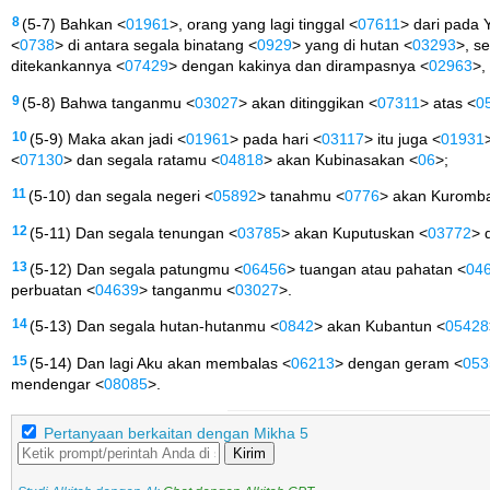
8
(5-7) Bahkan <
01961
>, orang yang lagi tinggal <
07611
> dari pada 
<
0738
> di antara segala binatang <
0929
> yang di hutan <
03293
>, s
ditekankannya <
07429
> dengan kakinya dan dirampasnya <
02963
>,
9
(5-8) Bahwa tanganmu <
03027
> akan ditinggikan <
07311
> atas <
0
10
(5-9) Maka akan jadi <
01961
> pada hari <
03117
> itu juga <
01931
<
07130
> dan segala ratamu <
04818
> akan Kubinasakan <
06
>;
11
(5-10) dan segala negeri <
05892
> tanahmu <
0776
> akan Kuromb
12
(5-11) Dan segala tenungan <
03785
> akan Kuputuskan <
03772
> 
13
(5-12) Dan segala patungmu <
06456
> tuangan atau pahatan <
04
perbuatan <
04639
> tanganmu <
03027
>.
14
(5-13) Dan segala hutan-hutanmu <
0842
> akan Kubantun <
05428
15
(5-14) Dan lagi Aku akan membalas <
06213
> dengan geram <
053
mendengar <
08085
>.
Pertanyaan berkaitan dengan Mikha 5
Kirim