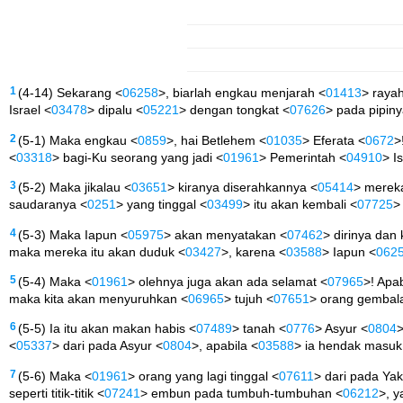
1
(4-14) Sekarang <
06258
>, biarlah engkau menjarah <
01413
> raya
Israel <
03478
> dipalu <
05221
> dengan tongkat <
07626
> pada pipiny
2
(5-1) Maka engkau <
0859
>, hai Betlehem <
01035
> Eferata <
0672
>
<
03318
> bagi-Ku seorang yang jadi <
01961
> Pemerintah <
04910
> I
3
(5-2) Maka jikalau <
03651
> kiranya diserahkannya <
05414
> mereka
saudaranya <
0251
> yang tinggal <
03499
> itu akan kembali <
07725
>
4
(5-3) Maka Iapun <
05975
> akan menyatakan <
07462
> dirinya dan
maka mereka itu akan duduk <
03427
>, karena <
03588
> Iapun <
062
5
(5-4) Maka <
01961
> olehnya juga akan ada selamat <
07965
>! Apab
maka kita akan menyuruhkan <
06965
> tujuh <
07651
> orang gembal
6
(5-5) Ia itu akan makan habis <
07489
> tanah <
0776
> Asyur <
0804
<
05337
> dari pada Asyur <
0804
>, apabila <
03588
> ia hendak masuk
7
(5-6) Maka <
01961
> orang yang lagi tinggal <
07611
> dari pada Ya
seperti titik-titik <
07241
> embun pada tumbuh-tumbuhan <
06212
>, y