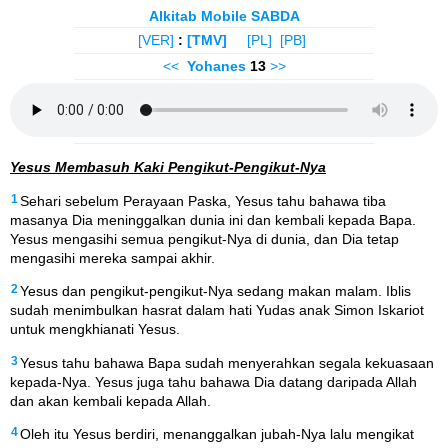
Alkitab Mobile SABDA
[VER]
:
[TMV]
[PL]
[PB]
<<
Yohanes
13
>>
Yesus Membasuh Kaki Pengikut-Pengikut-Nya
1
Sehari sebelum Perayaan Paska, Yesus tahu bahawa tiba
masanya Dia meninggalkan dunia ini dan kembali kepada Bapa.
Yesus mengasihi semua pengikut-Nya di dunia, dan Dia tetap
mengasihi mereka sampai akhir.
2
Yesus dan pengikut-pengikut-Nya sedang makan malam. Iblis
sudah menimbulkan hasrat dalam hati Yudas anak Simon Iskariot
untuk mengkhianati Yesus.
3
Yesus tahu bahawa Bapa sudah menyerahkan segala kekuasaan
kepada-Nya. Yesus juga tahu bahawa Dia datang daripada Allah
dan akan kembali kepada Allah.
4
Oleh itu Yesus berdiri, menanggalkan jubah-Nya lalu mengikat