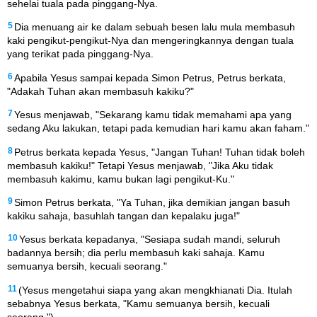
sehelai tuala pada pinggang-Nya.
5
Dia menuang air ke dalam sebuah besen lalu mula membasuh
kaki pengikut-pengikut-Nya dan mengeringkannya dengan tuala
yang terikat pada pinggang-Nya.
6
Apabila Yesus sampai kepada Simon Petrus, Petrus berkata,
"Adakah Tuhan akan membasuh kakiku?"
7
Yesus menjawab, "Sekarang kamu tidak memahami apa yang
sedang Aku lakukan, tetapi pada kemudian hari kamu akan faham."
8
Petrus berkata kepada Yesus, "Jangan Tuhan! Tuhan tidak boleh
membasuh kakiku!" Tetapi Yesus menjawab, "Jika Aku tidak
membasuh kakimu, kamu bukan lagi pengikut-Ku."
9
Simon Petrus berkata, "Ya Tuhan, jika demikian jangan basuh
kakiku sahaja, basuhlah tangan dan kepalaku juga!"
10
Yesus berkata kepadanya, "Sesiapa sudah mandi, seluruh
badannya bersih; dia perlu membasuh kaki sahaja. Kamu
semuanya bersih, kecuali seorang."
11
(Yesus mengetahui siapa yang akan mengkhianati Dia. Itulah
sebabnya Yesus berkata, "Kamu semuanya bersih, kecuali
seorang.")