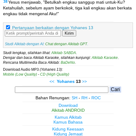
38
Yesus menjawab, "Betulkah engkau sanggup mati untuk-Ku?
Ketahuilah, sebelum ayam berkokok, tiga kali engkau akan berkata
engkau tidak mengenal Aku!"
Pertanyaan berkaitan dengan Yohanes 13
Kirim
Studi Alkitab dengan AI:
Chat dengan Alkitab GPT
.
Studi lengkap, silahkan lihat:
Alkitab SABDA
.
Dengar dan baca Alkitab Karaoke, silahkan kunjungi:
Alkitab Karaoke
.
Rencana Multimedia Baca Alkitab:
BaDeNo
.
Download Audio MP3
(Yohanes 13):
Mobile (Low Quality)
-
CD (High Quality)
<<
Yohanes
13
>>
Bahan Renungan:
SH
-
RH
-
ROC
Download
Alkitab ANDROID
Kamus Alkitab
Kamus Bahasa
Kidung Keesaan
Kidung Jemaat