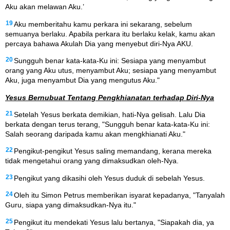
Aku akan melawan Aku.’
19
Aku memberitahu kamu perkara ini sekarang, sebelum
semuanya berlaku. Apabila perkara itu berlaku kelak, kamu akan
percaya bahawa Akulah Dia yang menyebut diri-Nya AKU.
20
Sungguh benar kata-kata-Ku ini: Sesiapa yang menyambut
orang yang Aku utus, menyambut Aku; sesiapa yang menyambut
Aku, juga menyambut Dia yang mengutus Aku."
Yesus Bernubuat Tentang Pengkhianatan terhadap Diri-Nya
21
Setelah Yesus berkata demikian, hati-Nya gelisah. Lalu Dia
berkata dengan terus terang, "Sungguh benar kata-kata-Ku ini:
Salah seorang daripada kamu akan mengkhianati Aku."
22
Pengikut-pengikut Yesus saling memandang, kerana mereka
tidak mengetahui orang yang dimaksudkan oleh-Nya.
23
Pengikut yang dikasihi oleh Yesus duduk di sebelah Yesus.
24
Oleh itu Simon Petrus memberikan isyarat kepadanya, "Tanyalah
Guru, siapa yang dimaksudkan-Nya itu."
25
Pengikut itu mendekati Yesus lalu bertanya, "Siapakah dia, ya