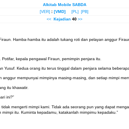
Alkitab Mobile SABDA
[VER]
:
[VMD]
[PL]
[PB]
<<
Kejadian
40
>>
iraun. Hamba-hamba itu adalah tukang roti dan pelayan anggur Firau
otifar, kepala pengawal Firaun, pemimpin penjara itu.
Yusuf. Kedua orang itu terus tinggal dalam penjara selama beberap
n anggur mempunyai mimpinya masing-masing, dan setiap mimpi mempun
g itu khawatir.
ri ini?”
i tidak mengerti mimpi kami. Tidak ada seorang pun yang dapat menga
 mimpi itu. Kuminta kepadamu, katakanlah mimpimu kepadaku.”