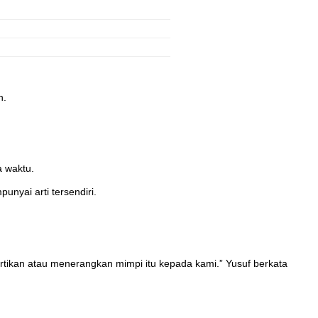
n.
a waktu.
yai arti tersendiri.
rtikan atau menerangkan mimpi itu kepada kami.” Yusuf berkata