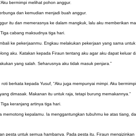
“Aku bermimpi melihat pohon anggur.
berbunga dan kemudian menjadi buah anggur.
ur itu dan memerasnya ke dalam mangkuk, lalu aku memberikan mang
Tiga cabang maksudnya tiga hari.
bali ke pekerjaanmu. Engkau melakukan pekerjaan yang sama untuk 
olong aku. Katakan kepada Firaun tentang aku agar aku dapat keluar da
elakukan yang salah. Seharusnya aku tidak masuk penjara.”
 roti berkata kepada Yusuf, “Aku juga mempunyai mimpi. Aku bermimpi a
yang dimasak. Makanan itu untuk raja, tetapi burung memakannya.”
ga keranjang artinya tiga hari.
u raja memotong kepalamu. Ia menggantungkan tubuhmu ke atas tiang,
kan pesta untuk semua hambanya. Pada pesta itu, Firaun mengizinkan 