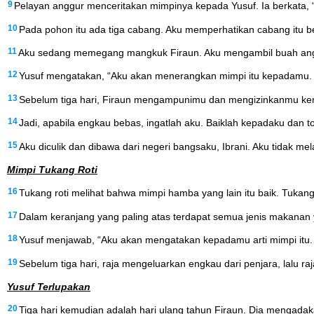
9
Pelayan anggur menceritakan mimpinya kepada Yusuf. Ia berkata, 
10
Pada pohon itu ada tiga cabang. Aku memperhatikan cabang itu 
11
Aku sedang memegang mangkuk Firaun. Aku mengambil buah angg
12
Yusuf mengatakan, “Aku akan menerangkan mimpi itu kepadamu. 
13
Sebelum tiga hari, Firaun mengampunimu dan mengizinkanmu kem
14
Jadi, apabila engkau bebas, ingatlah aku. Baiklah kepadaku dan t
15
Aku diculik dan dibawa dari negeri bangsaku, Ibrani. Aku tidak m
Mimpi Tukang Roti
16
Tukang roti melihat bahwa mimpi hamba yang lain itu baik. Tukang
17
Dalam keranjang yang paling atas terdapat semua jenis makanan 
18
Yusuf menjawab, “Aku akan mengatakan kepadamu arti mimpi itu. Ti
19
Sebelum tiga hari, raja mengeluarkan engkau dari penjara, lal
Yusuf Terlupakan
20
Tiga hari kemudian adalah hari ulang tahun Firaun. Dia mengada