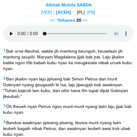
Alkitab Mobile SABDA
[VER]
:
[ACEH]
[PL]
[PB]
<<
Yohanes
20
>>
1
Bak uroe Aleuhat, watée jih mantong beungoh, keuadaan jih
mantong seupôt, Maryam Magdalena jijak bak jrat. Laju jikalon
batée ngon tôb babah kubu nyan ka meugéesée nibak uruek kubu
nyan.
2
Ban jikalon nyan laju jiplueng bak Simon Petrus dan murit
Gobnyan nyang geugaséh lé Isa, laju jipeugah bak awaknyan,
"Tuhan kajicok lam kubu, dan ulôn hana lôn tupat dipat Gobnyan
jikeubah."
3
Óh lheueh nyan Petrus ngon murit-murit nyang laén laju jijak bak
kubu nyan.
4
Bandua awaknyan jiplueng-plueng, teuma murit nyang laén
leubeh bagaih nibak Petrus, dan awaknyan leubeh awai trok ubak
kubu nyan.