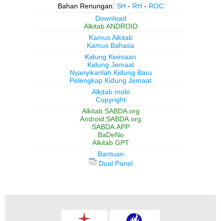
Bahan Renungan:
SH
-
RH
-
ROC
Download
Alkitab ANDROID
Kamus Alkitab
Kamus Bahasa
Kidung Keesaan
Kidung Jemaat
Nyanyikanlah Kidung Baru
Pelengkap Kidung Jemaat
Alkitab.mobi
Copyright
Alkitab.SABDA.org
Android.SABDA.org
SABDA.APP
BaDeNo
Alkitab GPT
Bantuan
Dual Panel