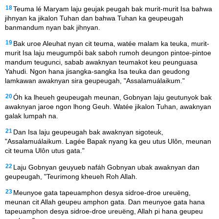
18
Teuma lé Maryam laju geujak peugah bak murit-murit Isa bahwa
jihnyan ka jikalon Tuhan dan bahwa Tuhan ka geupeugah
banmandum nyan bak jihnyan.
19
Bak uroe Aleuhat nyan cit teuma, watée malam ka teuka, murit-
murit Isa laju meugumpôi bak saboh rumoh deungon pintoe-pintoe
mandum teugunci, sabab awaknyan teumakot keu peunguasa
Yahudi. Ngon hana jisangka-sangka Isa teuka dan geudong
lamkawan awaknyan sira geupeugah, "Assalamuálaikum."
20
Óh ka lheueh geupeugah meunan, Gobnyan laju geutunyok bak
awaknyan jaroe ngon lhong Geuh. Watée jikalon Tuhan, awaknyan
galak lumpah na.
21
Dan Isa laju geupeugah bak awaknyan sigoteuk,
"Assalamuálaikum. Lagée Bapak nyang ka geu utus Ulôn, meunan
cit teuma Ulôn utus gata."
22
Laju Gobnyan geuyueb nafáh Gobnyan ubak awaknyan dan
geupeugah, "Teurimong kheueh Roh Allah.
23
Meunyoe gata tapeuamphon desya sidroe-droe ureuëng,
meunan cit Allah geupeu amphon gata. Dan meunyoe gata hana
tapeuamphon desya sidroe-droe ureuëng, Allah pi hana geupeu