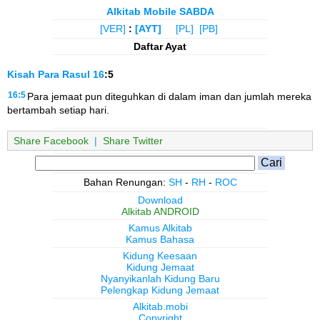
Alkitab Mobile SABDA
[VER]
:
[AYT]
[PL]
[PB]
Daftar Ayat
Kisah Para Rasul
16
:5
16:5
Para jemaat pun diteguhkan di dalam iman dan jumlah mereka
bertambah setiap hari.
Share Facebook
|
Share Twitter
Bahan Renungan:
SH
-
RH
-
ROC
Download
Alkitab ANDROID
Kamus Alkitab
Kamus Bahasa
Kidung Keesaan
Kidung Jemaat
Nyanyikanlah Kidung Baru
Pelengkap Kidung Jemaat
Alkitab.mobi
Copyright