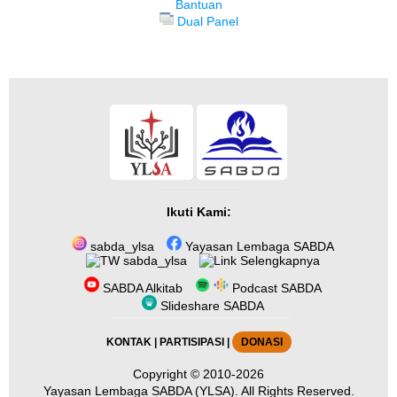
Bantuan
Dual Panel
Ikuti Kami:
sabda_ylsa
Yayasan Lembaga SABDA
sabda_ylsa
Selengkapnya
SABDA Alkitab
Podcast SABDA
Slideshare SABDA
KONTAK
|
PARTISIPASI
|
DONASI
Copyright
© 2010-2026
Yayasan Lembaga SABDA (YLSA).
All Rights Reserved.