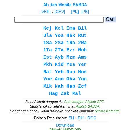
Alkitab Mobile SABDA
[VER]
:
[CEV]
[PL]
[PB]
Kej
Kel
Ima
Bil
Ula
Yos
Hak
Rut
1Sa
2Sa
1Ra
2Ra
1Ta
2Ta
Ezr
Neh
Est
Ayb
Mzm
Ams
Pkh
Kid
Yes
Yer
Rat
Yeh
Dan
Hos
Yoe
Amo
Oba
Yun
Mik
Nah
Hab
Zef
Hag
Zak
Mal
Studi Alkitab dengan AI:
Chat dengan Alkitab GPT
.
Studi lengkap, silahkan lihat:
Alkitab SABDA
.
Dengar dan baca Alkitab Karaoke, silahkan kunjungi:
Alkitab Karaoke
.
Bahan Renungan:
SH
-
RH
-
ROC
Download
Alkitab ANDROID