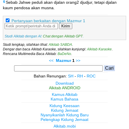
6
Sebab Jahwe peduli akan djalan orang2 djudjur, tetapi djalan
kaum pendosa akan musna.
Pertanyaan berkaitan dengan Mazmur 1
Kirim
Studi Alkitab dengan AI:
Chat dengan Alkitab GPT
.
Studi lengkap, silahkan lihat:
Alkitab SABDA
.
Dengar dan baca Alkitab Karaoke, silahkan kunjungi:
Alkitab Karaoke
.
Rencana Multimedia Baca Alkitab:
BaDeNo
.
<<
Mazmur
1
>>
Bahan Renungan:
SH
-
RH
-
ROC
Download
Alkitab ANDROID
Kamus Alkitab
Kamus Bahasa
Kidung Keesaan
Kidung Jemaat
Nyanyikanlah Kidung Baru
Pelengkap Kidung Jemaat
Alkitab.mobi