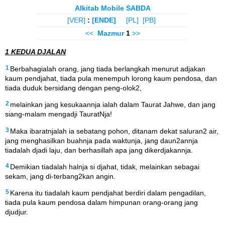
Alkitab Mobile SABDA
[VER]
:
[ENDE]
[PL]
[PB]
<<
Mazmur
1
>>
1 KEDUA DJALAN
1
Berbahagialah orang, jang tiada berlangkah menurut adjakan
kaum pendjahat, tiada pula menempuh lorong kaum pendosa, dan
tiada duduk bersidang dengan peng-olok2,
2
melainkan jang kesukaannja ialah dalam Taurat Jahwe, dan jang
siang-malam mengadji TauratNja!
3
Maka ibaratnjalah ia sebatang pohon, ditanam dekat saluran2 air,
jang menghasilkan buahnja pada waktunja, jang daun2annja
tiadalah djadi laju, dan berhasillah apa jang dikerdjakannja.
4
Demikian tiadalah halnja si djahat, tidak, melainkan sebagai
sekam, jang di-terbang2kan angin.
5
Karena itu tiadalah kaum pendjahat berdiri dalam pengadilan,
tiada pula kaum pendosa dalam himpunan orang-orang jang
djudjur.