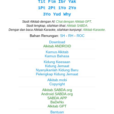
Tit
Flm
Ibr
Yak
1Pt
2Pt
1Yo
2Yo
3Yo
Yud
Why
Studi Alkitab dengan AI:
Chat dengan Alkitab GPT
.
Studi lengkap, silahkan lihat:
Alkitab SABDA
.
Dengar dan baca Alkitab Karaoke, silahkan kunjungi:
Alkitab Karaoke
.
Bahan Renungan:
SH
-
RH
-
ROC
Download
Alkitab ANDROID
Kamus Alkitab
Kamus Bahasa
Kidung Keesaan
Kidung Jemaat
Nyanyikanlah Kidung Baru
Pelengkap Kidung Jemaat
Alkitab.mobi
Copyright
Alkitab.SABDA.org
Android.SABDA.org
SABDA.APP
BaDeNo
Alkitab GPT
Bantuan