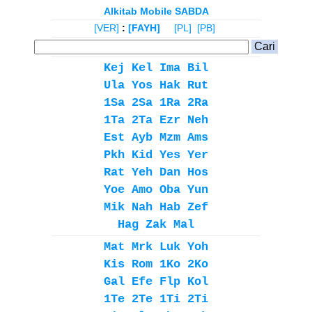
Alkitab Mobile SABDA
[VER]
:
[FAYH]
[PL]
[PB]
Kej
Kel
Ima
Bil
Ula
Yos
Hak
Rut
1Sa
2Sa
1Ra
2Ra
1Ta
2Ta
Ezr
Neh
Est
Ayb
Mzm
Ams
Pkh
Kid
Yes
Yer
Rat
Yeh
Dan
Hos
Yoe
Amo
Oba
Yun
Mik
Nah
Hab
Zef
Hag
Zak
Mal
Mat
Mrk
Luk
Yoh
Kis
Rom
1Ko
2Ko
Gal
Efe
Flp
Kol
1Te
2Te
1Ti
2Ti