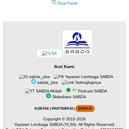
Dual Panel
Ikuti Kami:
sabda_ylsa
Yayasan Lembaga SABDA
sabda_ylsa
Selengkapnya
SABDA Alkitab
Podcast SABDA
Slideshare SABDA
KONTAK
|
PARTISIPASI
|
DONASI
Copyright
© 2010-2026
Yayasan Lembaga SABDA (YLSA).
All Rights Reserved.