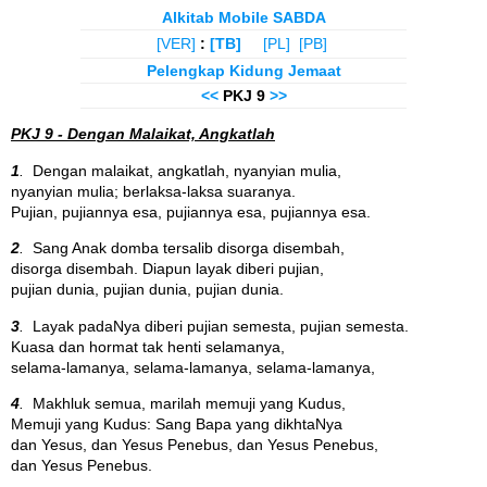
Alkitab Mobile SABDA
[VER]
:
[TB]
[PL]
[PB]
Pelengkap Kidung Jemaat
<<
PKJ 9
>>
PKJ 9 - Dengan Malaikat, Angkatlah
1
.
Dengan malaikat, angkatlah, nyanyian mulia,
nyanyian mulia; berlaksa-laksa suaranya.
Pujian, pujiannya esa, pujiannya esa, pujiannya esa.
2
.
Sang Anak domba tersalib disorga disembah,
disorga disembah. Diapun layak diberi pujian,
pujian dunia, pujian dunia, pujian dunia.
3
.
Layak padaNya diberi pujian semesta, pujian semesta.
Kuasa dan hormat tak henti selamanya,
selama-lamanya, selama-lamanya, selama-lamanya,
4
.
Makhluk semua, marilah memuji yang Kudus,
Memuji yang Kudus: Sang Bapa yang dikhtaNya
dan Yesus, dan Yesus Penebus, dan Yesus Penebus,
dan Yesus Penebus.