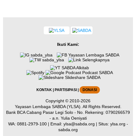
Ikuti Kami:
sabda_ylsa
Yayasan Lembaga SABDA
sabda_ylsa
Selengkapnya
SABDA Alkitab
Podcast SABDA
Slideshare SABDA
KONTAK
|
PARTISIPASI
|
DONASI
Copyright
© 2010-2026
Yayasan Lembaga SABDA (YLSA).
All Rights Reserved.
Bank BCA Cabang Pasar Legi Solo - No. Rekening: 0790266579
- a.n. Yulia Oeniyati
WA:
0881-2979-100
| Email:
ylsa@sabda.org
| Situs:
ylsa.org
-
sabda.org