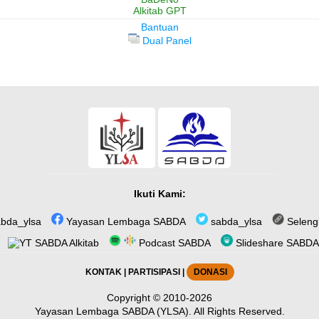
Alkitab GPT
Bantuan
Dual Panel
Ikuti Kami:
bda_ylsa
Yayasan Lembaga SABDA
sabda_ylsa
Seleng
SABDA Alkitab
Podcast SABDA
Slideshare SABDA
KONTAK
|
PARTISIPASI
|
DONASI
Copyright
© 2010-2026
Yayasan Lembaga SABDA (YLSA).
All Rights Reserved.