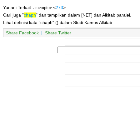
Yunani Terkait:
amemptov
<
273
>
Cari juga "
chaph
" dan tampilkan dalam [NET] dan Alkitab paralel.
Lihat definisi kata "chaph" () dalam Studi Kamus Alkitab
Share Facebook
|
Share Twitter