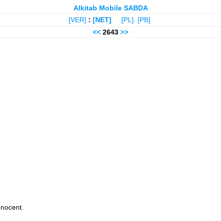
Alkitab Mobile SABDA
[VER]
:
[NET]
[PL]
[PB]
<<
2643
>>
nnocent.