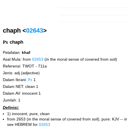
chaph <
02643
>
Px
chaph
Pelafalan:
khaf
Asal Mula: from
02653
(in the moral sense of covered from soil)
Referensi: TWOT - 711a
Jenis: adj (adjective)
Dalam Ibrani:
Px
1
Dalam NET: clean 1
Dalam AV: innocent 1
Jumlah: 1
Definisi:
1) innocent, pure, clean
from 2653 (in the moral sense of covered from soil); pure: KJV -- i
see HEBREW for
02653