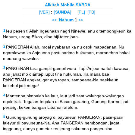
Alkitab Mobile SABDA
[VER]
:
[SUNDA]
[PL]
[PB]
<<
Nahum
1
>>
1
Ieu pesen ti Allah ngeunaan nagri Ninewe, anu ditembongkeun ka
Nahum, urang Elkos, dina hiji tetenjoan.
2
PANGERAN Allah, moal nyabaran ka nu osok mapadanan. Nu
ngaralawan ka Anjeunna pasti narima hukuman, maranehna bakal
meunang wawales.
3
PANGERAN tara gampil-gampil wera. Tapi Anjeunna teh kawasa,
anu jahat mo diantep luput tina hukuman. Ka mana bae
PANGERAN angkat, ger aya topan, sampeana-Na naekkeun
kekebul jadi mega!
4
Mantenna nimbalan ka laut, laut jadi saat walungan-walungan
ngoletrak. Tegalan-tegalan di Basan gararing, Gunung Karmel jadi
perang, kekembangan Libanon aralum.
5
Gunung-gunung aroyag di payuneun PANGERAN, pasir-pasir
laleyur di payuneuna-Na. Ana PANGERAN nembongan, jagat
inggeung, dunya gumeter reujeung sakumna pangeusina.