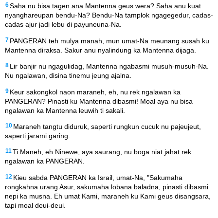
6
Saha nu bisa tagen ana Mantenna geus wera? Saha anu kuat
nyanghareupan bendu-Na? Bendu-Na tamplok ngagegedur, cadas-
cadas ajur jadi lebu di payuneuna-Na.
7
PANGERAN teh mulya manah, mun umat-Na meunang susah ku
Mantenna diraksa. Sakur anu nyalindung ka Mantenna dijaga.
8
Lir banjir nu ngagulidag, Mantenna ngabasmi musuh-musuh-Na.
Nu ngalawan, disina tinemu jeung ajalna.
9
Keur sakongkol naon maraneh, eh, nu rek ngalawan ka
PANGERAN? Pinasti ku Mantenna dibasmi! Moal aya nu bisa
ngalawan ka Mantenna leuwih ti sakali.
10
Maraneh tangtu diduruk, saperti rungkun cucuk nu pajeujeut,
saperti jarami garing.
11
Ti Maneh, eh Ninewe, aya saurang, nu boga niat jahat rek
ngalawan ka PANGERAN.
12
Kieu sabda PANGERAN ka Israil, umat-Na, "Sakumaha
rongkahna urang Asur, sakumaha lobana baladna, pinasti dibasmi
nepi ka musna. Eh umat Kami, maraneh ku Kami geus disangsara,
tapi moal deui-deui.