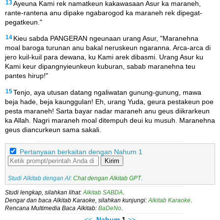
13
Ayeuna Kami rek namatkeun kakawasaan Asur ka maraneh,
rante-rantena anu dipake ngabarogod ka maraneh rek dipegat-
pegatkeun."
14
Kieu sabda PANGERAN ngeunaan urang Asur, "Maranehna
moal baroga turunan anu bakal neruskeun ngaranna. Arca-arca di
jero kuil-kuil para dewana, ku Kami arek dibasmi. Urang Asur ku
Kami keur dipangnyieunkeun kuburan, sabab maranehna teu
pantes hirup!"
15
Tenjo, aya utusan datang ngaliwatan gunung-gunung, mawa
beja hade, beja kaunggulan! Eh, urang Yuda, geura pestakeun poe
pesta maraneh! Sarta bayar nadar maraneh anu geus diikrarkeun
ka Allah. Nagri maraneh moal ditempuh deui ku musuh. Maranehna
geus diancurkeun sama sakali.
Pertanyaan berkaitan dengan Nahum 1
Kirim
Studi Alkitab dengan AI:
Chat dengan Alkitab GPT
.
Studi lengkap, silahkan lihat:
Alkitab SABDA
.
Dengar dan baca Alkitab Karaoke, silahkan kunjungi:
Alkitab Karaoke
.
Rencana Multimedia Baca Alkitab:
BaDeNo
.
<<
Nahum
1
>>