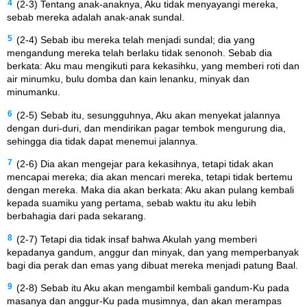
4
(2-3) Tentang anak-anaknya, Aku tidak menyayangi mereka,
sebab mereka adalah anak-anak sundal.
5
(2-4) Sebab ibu mereka telah menjadi sundal; dia yang
mengandung mereka telah berlaku tidak senonoh. Sebab dia
berkata: Aku mau mengikuti para kekasihku, yang memberi roti dan
air minumku, bulu domba dan kain lenanku, minyak dan
minumanku.
6
(2-5) Sebab itu, sesungguhnya, Aku akan menyekat jalannya
dengan duri-duri, dan mendirikan pagar tembok mengurung dia,
sehingga dia tidak dapat menemui jalannya.
7
(2-6) Dia akan mengejar para kekasihnya, tetapi tidak akan
mencapai mereka; dia akan mencari mereka, tetapi tidak bertemu
dengan mereka. Maka dia akan berkata: Aku akan pulang kembali
kepada suamiku yang pertama, sebab waktu itu aku lebih
berbahagia dari pada sekarang.
8
(2-7) Tetapi dia tidak insaf bahwa Akulah yang memberi
kepadanya gandum, anggur dan minyak, dan yang memperbanyak
bagi dia perak dan emas yang dibuat mereka menjadi patung Baal.
9
(2-8) Sebab itu Aku akan mengambil kembali gandum-Ku pada
masanya dan anggur-Ku pada musimnya, dan akan merampas