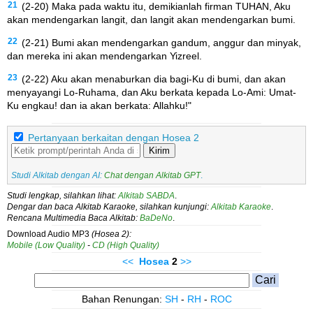
21
(2-20) Maka pada waktu itu, demikianlah firman TUHAN, Aku
akan mendengarkan langit, dan langit akan mendengarkan bumi.
22
(2-21) Bumi akan mendengarkan gandum, anggur dan minyak,
dan mereka ini akan mendengarkan Yizreel.
23
(2-22) Aku akan menaburkan dia bagi-Ku di bumi, dan akan
menyayangi Lo-Ruhama, dan Aku berkata kepada Lo-Ami: Umat-
Ku engkau! dan ia akan berkata: Allahku!"
Pertanyaan berkaitan dengan Hosea 2
Kirim
Studi Alkitab dengan AI:
Chat dengan Alkitab GPT
.
Studi lengkap, silahkan lihat:
Alkitab SABDA
.
Dengar dan baca Alkitab Karaoke, silahkan kunjungi:
Alkitab Karaoke
.
Rencana Multimedia Baca Alkitab:
BaDeNo
.
Download Audio MP3
(Hosea 2):
Mobile (Low Quality)
-
CD (High Quality)
<<
Hosea
2
>>
Bahan Renungan:
SH
-
RH
-
ROC