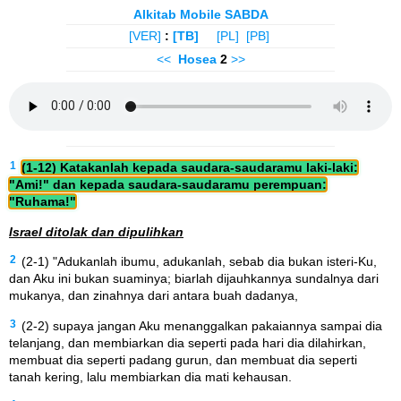
Alkitab Mobile SABDA
[VER]
:
[TB]
[PL]
[PB]
<<
Hosea
2
>>
1
(1-12) Katakanlah kepada saudara-saudaramu laki-laki:
"Ami!" dan kepada saudara-saudaramu perempuan:
"Ruhama!"
Israel ditolak dan dipulihkan
2
(2-1) "Adukanlah ibumu, adukanlah, sebab dia bukan isteri-Ku,
dan Aku ini bukan suaminya; biarlah dijauhkannya sundalnya dari
mukanya, dan zinahnya dari antara buah dadanya,
3
(2-2) supaya jangan Aku menanggalkan pakaiannya sampai dia
telanjang, dan membiarkan dia seperti pada hari dia dilahirkan,
membuat dia seperti padang gurun, dan membuat dia seperti
tanah kering, lalu membiarkan dia mati kehausan.