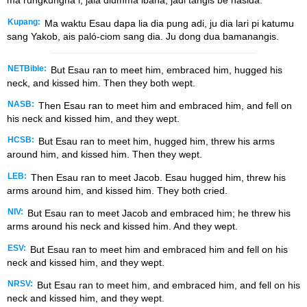
ma rungkungna i, jala diumma ibana, jadi tangis be nasida.
Kupang:
Ma waktu Esau dapa lia dia pung adi, ju dia lari pi katumu
sang Yakob, ais paló-ciom sang dia. Ju dong dua bamanangis.
NETBible:
But Esau ran to meet him, embraced him, hugged his
neck, and kissed him. Then they both wept.
NASB:
Then Esau ran to meet him and embraced him, and fell on
his neck and kissed him, and they wept.
HCSB:
But Esau ran to meet him, hugged him, threw his arms
around him, and kissed him. Then they wept.
LEB:
Then Esau ran to meet Jacob. Esau hugged him, threw his
arms around him, and kissed him. They both cried.
NIV:
But Esau ran to meet Jacob and embraced him; he threw his
arms around his neck and kissed him. And they wept.
ESV:
But Esau ran to meet him and embraced him and fell on his
neck and kissed him, and they wept.
NRSV:
But Esau ran to meet him, and embraced him, and fell on his
neck and kissed him, and they wept.