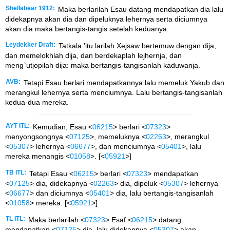
Shellabear 1912:
Maka berlarilah Esau datang mendapatkan dia lalu
didekapnya akan dia dan dipeluknya lehernya serta diciumnya
akan dia maka bertangis-tangis setelah keduanya.
Leydekker Draft:
Tatkala 'itu larilah Xejsaw bertemuw dengan dija,
dan memelokhlah dija, dan berdekaplah lejhernja, dan
meng`utjopilah dija: maka bertangis-tangisanlah kaduwanja.
AVB:
Tetapi Esau berlari mendapatkannya lalu memeluk Yakub dan
merangkul lehernya serta menciumnya. Lalu bertangis-tangisanlah
kedua-dua mereka.
AYT ITL:
Kemudian, Esau <
06215
> berlari <
07323
>
menyongsongnya <
07125
>, memeluknya <
02263
>, merangkul
<
05307
> lehernya <
06677
>, dan menciumnya <
05401
>, lalu
mereka menangis <
01058
>. [<
05921
>]
TB ITL:
Tetapi Esau <
06215
> berlari <
07323
> mendapatkan
<
07125
> dia, didekapnya <
02263
> dia, dipeluk <
05307
> lehernya
<
06677
> dan diciumnya <
05401
> dia, lalu bertangis-tangisanlah
<
01058
> mereka. [<
05921
>]
TL ITL:
Maka berlarilah <
07323
> Esaf <
06215
> datang
mendapatkan <
07125
> dia, lalu didekapnya <
05307
> akan