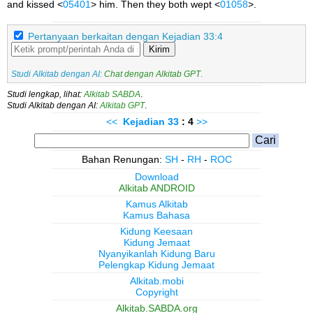
and kissed <
05401
> him. Then they both wept <
01058
>.
Pertanyaan berkaitan dengan Kejadian 33:4
Kirim
Studi Alkitab dengan AI:
Chat dengan Alkitab GPT
.
Studi lengkap, lihat:
Alkitab SABDA
.
Studi Alkitab dengan AI:
Alkitab GPT
.
<<
Kejadian
33
: 4
>>
Bahan Renungan:
SH
-
RH
-
ROC
Download
Alkitab ANDROID
Kamus Alkitab
Kamus Bahasa
Kidung Keesaan
Kidung Jemaat
Nyanyikanlah Kidung Baru
Pelengkap Kidung Jemaat
Alkitab.mobi
Copyright
Alkitab.SABDA.org