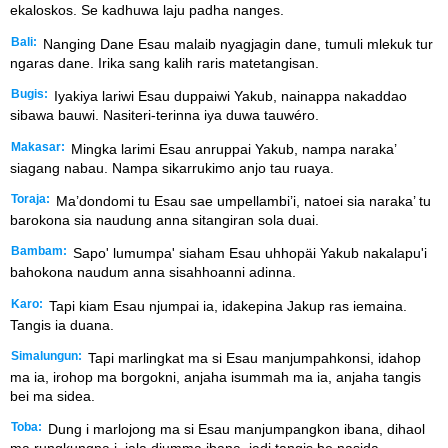
ekaloskos. Se kadhuwa laju padha nanges.
Bali:
Nanging Dane Esau malaib nyagjagin dane, tumuli mlekuk tur
ngaras dane. Irika sang kalih raris matetangisan.
Bugis:
Iyakiya lariwi Esau duppaiwi Yakub, nainappa nakaddao
sibawa bauwi. Nasiteri-terinna iya duwa tauwéro.
Makasar:
Mingka larimi Esau anruppai Yakub, nampa naraka’
siagang nabau. Nampa sikarrukimo anjo tau ruaya.
Toraja:
Ma’dondomi tu Esau sae umpellambi’i, natoei sia naraka’ tu
barokona sia naudung anna sitangiran sola duai.
Bambam:
Sapo' lumumpa' siaham Esau uhhopäi Yakub nakalapu'i
bahokona naudum anna sisahhoanni adinna.
Karo:
Tapi kiam Esau njumpai ia, idakepina Jakup ras iemaina.
Tangis ia duana.
Simalungun:
Tapi marlingkat ma si Esau manjumpahkonsi, idahop
ma ia, irohop ma borgokni, anjaha isummah ma ia, anjaha tangis
bei ma sidea.
Toba:
Dung i marlojong ma si Esau manjumpangkon ibana, dihaol