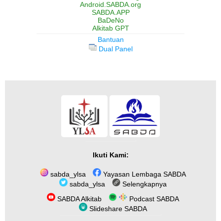
Android.SABDA.org
SABDA.APP
BaDeNo
Alkitab GPT
Bantuan
Dual Panel
Ikuti Kami:
sabda_ylsa
Yayasan Lembaga SABDA
sabda_ylsa
Selengkapnya
SABDA Alkitab
Podcast SABDA
Slideshare SABDA