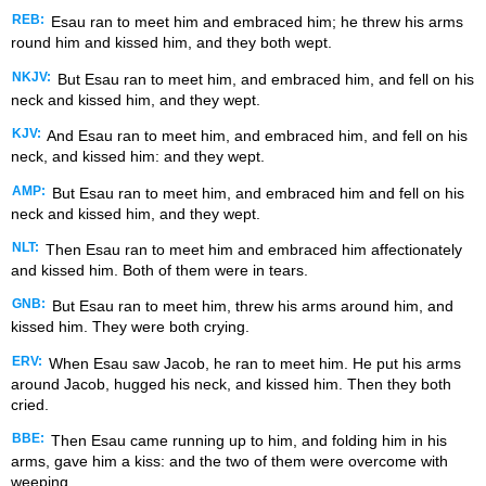
REB:
Esau ran to meet him and embraced him; he threw his arms
round him and kissed him, and they both wept.
NKJV:
But Esau ran to meet him, and embraced him, and fell on his
neck and kissed him, and they wept.
KJV:
And Esau ran to meet him, and embraced him, and fell on his
neck, and kissed him: and they wept.
AMP:
But Esau ran to meet him, and embraced him and fell on his
neck and kissed him, and they wept.
NLT:
Then Esau ran to meet him and embraced him affectionately
and kissed him. Both of them were in tears.
GNB:
But Esau ran to meet him, threw his arms around him, and
kissed him. They were both crying.
ERV:
When Esau saw Jacob, he ran to meet him. He put his arms
around Jacob, hugged his neck, and kissed him. Then they both
cried.
BBE:
Then Esau came running up to him, and folding him in his
arms, gave him a kiss: and the two of them were overcome with
weeping.