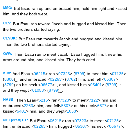
MSG:
But Esau ran up and embraced him, held him tight and kissed
him. And they both wept.
CEV:
But Esau ran toward Jacob and hugged and kissed him. Then
the two brothers started crying.
CEVUK:
But Esau ran towards Jacob and hugged and kissed him.
Then the two brothers started crying.
GWV:
Then Esau ran to meet Jacob. Esau hugged him, threw his
arms around him, and kissed him. They both cried.
KJV:
And Esau <
06215
> ran <
07323
> (
8799
) to meet him <
07125
>
(
8800
)_, and embraced <
02263
> (
8762
) him, and fell <
05307
>
(
8799
) on his neck <
06677
>_, and kissed him <
05401
> (
8799
)_:
and they wept <
01058
> (
8799
)_.
NASB:
Then Esau<
6215
> ran<
7323
> to meet<
7122
> him and
embraced<
2263
> him, and fell<
5307
> on his neck<
6677
> and
kissed<
5401
> him, and they wept<
1058
>.
NET [draft] ITL:
But Esau <
06215
> ran <
07323
> to meet <
07125
>
him, embraced <
02263
> him, hugged <
05307
> his neck <
06677
>,