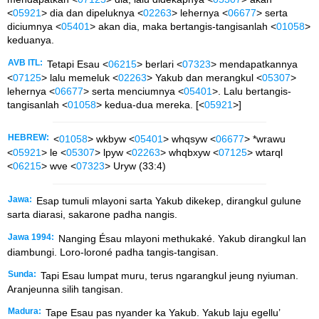
<
05921
> dia dan dipeluknya <
02263
> lehernya <
06677
> serta
diciumnya <
05401
> akan dia, maka bertangis-tangisanlah <
01058
>
keduanya.
AVB ITL:
Tetapi Esau <
06215
> berlari <
07323
> mendapatkannya
<
07125
> lalu memeluk <
02263
> Yakub dan merangkul <
05307
>
lehernya <
06677
> serta menciumnya <
05401
>. Lalu bertangis-
tangisanlah <
01058
> kedua-dua mereka. [<
05921
>]
HEBREW:
<
01058
> wkbyw <
05401
> whqsyw <
06677
> *wrawu
<
05921
> le <
05307
> lpyw <
02263
> whqbxyw <
07125
> wtarql
<
06215
> wve <
07323
> Uryw (33:4)
Jawa:
Esap tumuli mlayoni sarta Yakub dikekep, dirangkul gulune
sarta diarasi, sakarone padha nangis.
Jawa 1994:
Nanging Ésau mlayoni methukaké. Yakub dirangkul lan
diambungi. Loro-loroné padha tangis-tangisan.
Sunda:
Tapi Esau lumpat muru, terus ngarangkul jeung nyiuman.
Aranjeunna silih tangisan.
Madura:
Tape Esau pas nyander ka Yakub. Yakub laju egellu’