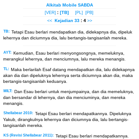
Alkitab Mobile SABDA
[VER]
:
[TB]
[PL]
[PB]
<<
Kejadian
33
: 4
>>
TB:
Tetapi Esau berlari mendapatkan dia, didekapnya dia, dipeluk
lehernya dan diciumnya dia, lalu bertangis-tangisanlah mereka.
AYT:
Kemudian, Esau berlari menyongsongnya, memeluknya,
merangkul lehernya, dan menciumnya, lalu mereka menangis.
TL:
Maka berlarilah Esaf datang mendapatkan dia, lalu didekapnya
akan dia dan dipeluknya lehernya serta diciumnya akan dia, maka
bertangis-tangisanlah keduanya.
MILT:
Dan Esau berlari untuk menjumpainya, dan dia memeluknya,
dan bersandar di lehernya, dan dia menciuminya, dan mereka
menangis.
Shellabear 2010:
Tetapi Esau berlari mendapatkannya. Dipeluknya
Yakub, dirangkulnya lehernya dan diciumnya dia, lalu bertangis-
tangisanlah mereka.
KS (Revisi Shellabear 2011):
Tetapi Esau berlari mendapatkannya.