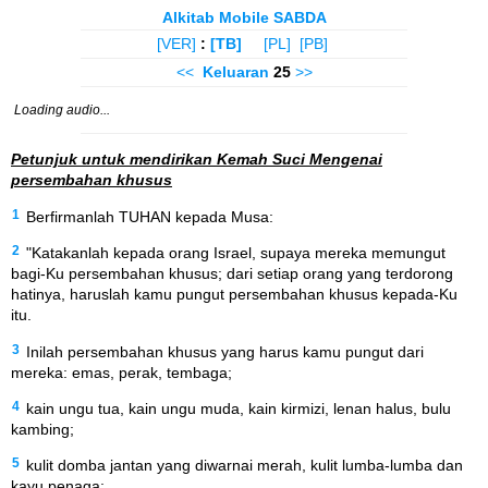
Alkitab Mobile SABDA
[VER]
:
[TB]
[PL]
[PB]
<<
Keluaran
25
>>
Loading audio...
Petunjuk untuk mendirikan Kemah Suci Mengenai
persembahan khusus
1
Berfirmanlah TUHAN kepada Musa:
2
"Katakanlah kepada orang Israel, supaya mereka memungut
bagi-Ku persembahan khusus; dari setiap orang yang terdorong
hatinya, haruslah kamu pungut persembahan khusus kepada-Ku
itu.
3
Inilah persembahan khusus yang harus kamu pungut dari
mereka: emas, perak, tembaga;
4
kain ungu tua, kain ungu muda, kain kirmizi, lenan halus, bulu
kambing;
5
kulit domba jantan yang diwarnai merah, kulit lumba-lumba dan
kayu penaga;