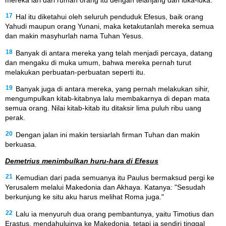
mereka lari dari rumah orang itu dengan telanjang dan luka-luka.
17
Hal itu diketahui oleh seluruh penduduk Efesus, baik orang
Yahudi maupun orang Yunani, maka ketakutanlah mereka semua
dan makin masyhurlah nama Tuhan Yesus.
18
Banyak di antara mereka yang telah menjadi percaya, datang
dan mengaku di muka umum, bahwa mereka pernah turut
melakukan perbuatan-perbuatan seperti itu.
19
Banyak juga di antara mereka, yang pernah melakukan sihir,
mengumpulkan kitab-kitabnya lalu membakarnya di depan mata
semua orang. Nilai kitab-kitab itu ditaksir lima puluh ribu uang
perak.
20
Dengan jalan ini makin tersiarlah firman Tuhan dan makin
berkuasa.
Demetrius menimbulkan huru-hara di Efesus
21
Kemudian dari pada semuanya itu Paulus bermaksud pergi ke
Yerusalem melalui Makedonia dan Akhaya. Katanya: "Sesudah
berkunjung ke situ aku harus melihat Roma juga."
22
Lalu ia menyuruh dua orang pembantunya, yaitu Timotius dan
Erastus, mendahuluinya ke Makedonia, tetapi ia sendiri tinggal