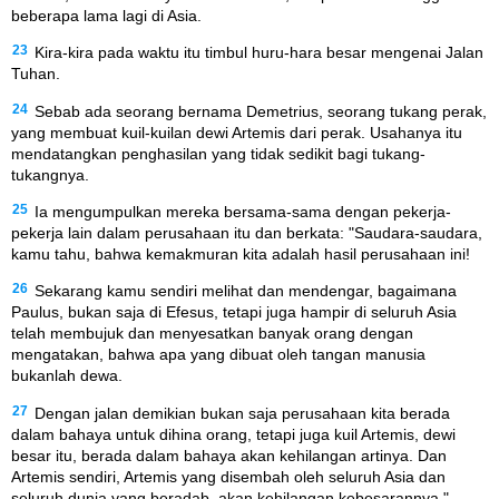
beberapa lama lagi di Asia.
23
Kira-kira pada waktu itu timbul huru-hara besar mengenai Jalan
Tuhan.
24
Sebab ada seorang bernama Demetrius, seorang tukang perak,
yang membuat kuil-kuilan dewi Artemis dari perak. Usahanya itu
mendatangkan penghasilan yang tidak sedikit bagi tukang-
tukangnya.
25
Ia mengumpulkan mereka bersama-sama dengan pekerja-
pekerja lain dalam perusahaan itu dan berkata: "Saudara-saudara,
kamu tahu, bahwa kemakmuran kita adalah hasil perusahaan ini!
26
Sekarang kamu sendiri melihat dan mendengar, bagaimana
Paulus, bukan saja di Efesus, tetapi juga hampir di seluruh Asia
telah membujuk dan menyesatkan banyak orang dengan
mengatakan, bahwa apa yang dibuat oleh tangan manusia
bukanlah dewa.
27
Dengan jalan demikian bukan saja perusahaan kita berada
dalam bahaya untuk dihina orang, tetapi juga kuil Artemis, dewi
besar itu, berada dalam bahaya akan kehilangan artinya. Dan
Artemis sendiri, Artemis yang disembah oleh seluruh Asia dan
seluruh dunia yang beradab, akan kehilangan kebesarannya."