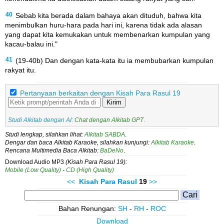
40
Sebab kita berada dalam bahaya akan dituduh, bahwa kita
menimbulkan huru-hara pada hari ini, karena tidak ada alasan
yang dapat kita kemukakan untuk membenarkan kumpulan yang
kacau-balau ini."
41
(19-40b) Dan dengan kata-kata itu ia membubarkan kumpulan
rakyat itu.
Pertanyaan berkaitan dengan Kisah Para Rasul 19
Kirim
Studi Alkitab dengan AI:
Chat dengan Alkitab GPT
.
Studi lengkap, silahkan lihat:
Alkitab SABDA
.
Dengar dan baca Alkitab Karaoke, silahkan kunjungi:
Alkitab Karaoke
.
Rencana Multimedia Baca Alkitab:
BaDeNo
.
Download Audio MP3
(Kisah Para Rasul 19):
Mobile (Low Quality)
-
CD (High Quality)
<<
Kisah Para Rasul
19
>>
Bahan Renungan:
SH
-
RH
-
ROC
Download