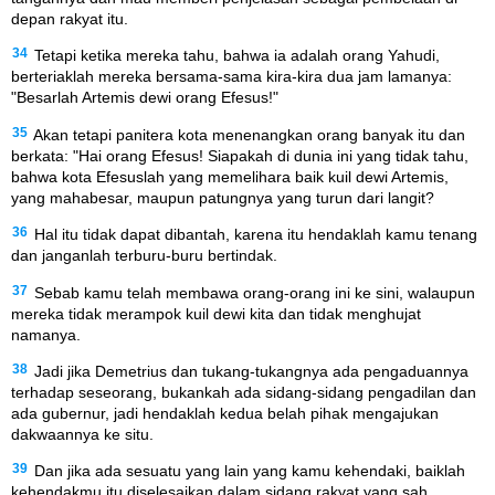
depan rakyat itu.
34
Tetapi ketika mereka tahu, bahwa ia adalah orang Yahudi,
berteriaklah mereka bersama-sama kira-kira dua jam lamanya:
"Besarlah Artemis dewi orang Efesus!"
35
Akan tetapi panitera kota menenangkan orang banyak itu dan
berkata: "Hai orang Efesus! Siapakah di dunia ini yang tidak tahu,
bahwa kota Efesuslah yang memelihara baik kuil dewi Artemis,
yang mahabesar, maupun patungnya yang turun dari langit?
36
Hal itu tidak dapat dibantah, karena itu hendaklah kamu tenang
dan janganlah terburu-buru bertindak.
37
Sebab kamu telah membawa orang-orang ini ke sini, walaupun
mereka tidak merampok kuil dewi kita dan tidak menghujat
namanya.
38
Jadi jika Demetrius dan tukang-tukangnya ada pengaduannya
terhadap seseorang, bukankah ada sidang-sidang pengadilan dan
ada gubernur, jadi hendaklah kedua belah pihak mengajukan
dakwaannya ke situ.
39
Dan jika ada sesuatu yang lain yang kamu kehendaki, baiklah
kehendakmu itu diselesaikan dalam sidang rakyat yang sah.