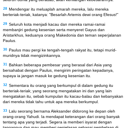
28
Mendengar itu meluaplah amarah mereka, lalu mereka
berteriak-teriak, katanya: "Besarlah Artemis dewi orang Efesus!"
29
Seluruh kota menjadi kacau dan mereka ramai-ramai
membanjiri gedung kesenian serta menyeret Gayus dan
Aristarkhus, keduanya orang Makedonia dan teman seperjalanan
Paulus.
30
Paulus mau pergi ke tengah-tengah rakyat itu, tetapi murid-
muridnya tidak mengizinkannya.
31
Bahkan beberapa pembesar yang berasal dari Asia yang
bersahabat dengan Paulus, mengirim peringatan kepadanya,
supaya ia jangan masuk ke gedung kesenian itu.
32
Sementara itu orang yang berkumpul di dalam gedung itu
berteriak-teriak; yang seorang mengatakan ini dan yang lain
mengatakan itu, sebab kumpulan itu kacau-balau dan kebanyakan
dari mereka tidak tahu untuk apa mereka berkumpul.
33
Lalu seorang bernama Aleksander didorong ke depan oleh
orang-orang Yahudi. Ia mendapat keterangan dari orang banyak
tentang apa yang terjadi. Segera ia memberi isyarat dengan
tangannya dan mau memberi penjelasan sebagai pembelaan di