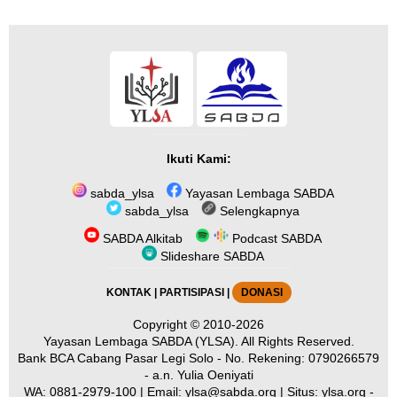
Ikuti Kami:
sabda_ylsa
Yayasan Lembaga SABDA
sabda_ylsa
Selengkapnya
SABDA Alkitab
Podcast SABDA
Slideshare SABDA
KONTAK
|
PARTISIPASI
|
DONASI
Copyright
© 2010-2026
Yayasan Lembaga SABDA (YLSA).
All Rights Reserved.
Bank BCA Cabang Pasar Legi Solo - No. Rekening: 0790266579
- a.n. Yulia Oeniyati
WA:
0881-2979-100
| Email:
ylsa@sabda.org
| Situs:
ylsa.org
-