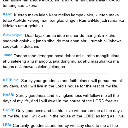
tontong sae lakona.
Karo:
Kueteh maka lalap Kam melias kempak aku, kueteh maka
tetap AteNdu keleng man bangku, dingen RumahNdu jadi rumahku
kidekah umur geluhku.
Simalungun:
Dear layak ampa idop ni uhur do mangirik-irik ahu
sadokah goluhku; janah sihol do marianan ahu i rumah ni Jahowa
sadokah ni dokahni.
Toba:
Tongon tahe denggan basa dohot asi ni roha mangihutihut
ahu saleleng ahu mangolu, jala dung mulak ahu masuhanku ma
bagas ni Jahowa salelenglelengna.
NETBible:
Surely your goodness and faithfulness will pursue me all
my days, and I will live in the
Lord
’s house for the rest of my life.
NASB:
Surely goodness and lovingkindness will follow me all the
days of my life, And I will dwell in the house of the LORD forever.
HCSB:
Only goodness and faithful love will pursue me all the days
of my life, and I will dwell in the house of the LORD as long as I live.
LEB:
Certainly, goodness and mercy will stay close to me all the