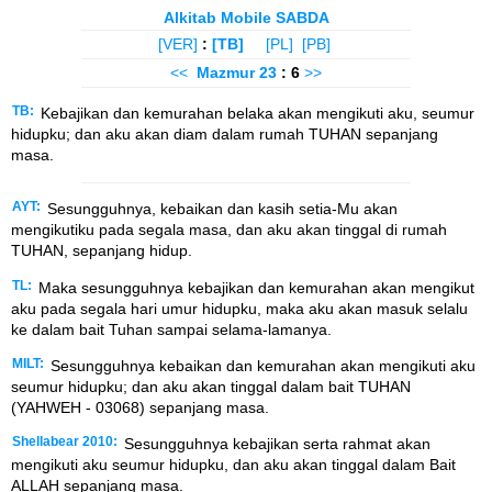
Alkitab Mobile SABDA
[VER]
:
[TB]
[PL]
[PB]
<<
Mazmur
23
: 6
>>
TB:
Kebajikan dan kemurahan belaka akan mengikuti aku, seumur
hidupku; dan aku akan diam dalam rumah TUHAN sepanjang
masa.
AYT:
Sesungguhnya, kebaikan dan kasih setia-Mu akan
mengikutiku pada segala masa, dan aku akan tinggal di rumah
TUHAN, sepanjang hidup.
TL:
Maka sesungguhnya kebajikan dan kemurahan akan mengikut
aku pada segala hari umur hidupku, maka aku akan masuk selalu
ke dalam bait Tuhan sampai selama-lamanya.
MILT:
Sesungguhnya kebaikan dan kemurahan akan mengikuti aku
seumur hidupku; dan aku akan tinggal dalam bait TUHAN
(YAHWEH - 03068) sepanjang masa.
Shellabear 2010:
Sesungguhnya kebajikan serta rahmat akan
mengikuti aku seumur hidupku, dan aku akan tinggal dalam Bait
ALLAH sepanjang masa.