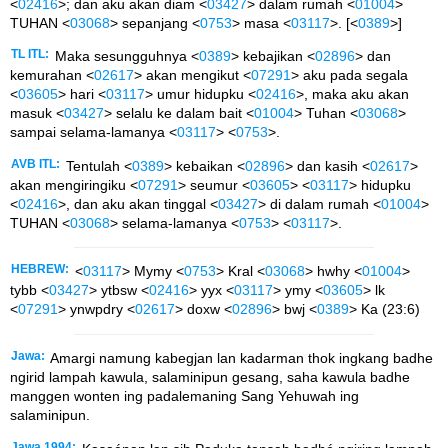
<
02416
>; dan aku akan diam <
03427
> dalam rumah <
01004
>
TUHAN <
03068
> sepanjang <
0753
> masa <
03117
>. [<
0389
>]
TL ITL:
Maka sesungguhnya <
0389
> kebajikan <
02896
> dan
kemurahan <
02617
> akan mengikut <
07291
> aku pada segala
<
03605
> hari <
03117
> umur hidupku <
02416
>, maka aku akan
masuk <
03427
> selalu ke dalam bait <
01004
> Tuhan <
03068
>
sampai selama-lamanya <
03117
> <
0753
>.
AVB ITL:
Tentulah <
0389
> kebaikan <
02896
> dan kasih <
02617
>
akan mengiringiku <
07291
> seumur <
03605
> <
03117
> hidupku
<
02416
>, dan aku akan tinggal <
03427
> di dalam rumah <
01004
>
TUHAN <
03068
> selama-lamanya <
0753
> <
03117
>.
HEBREW:
<
03117
> Mymy <
0753
> Kral <
03068
> hwhy <
01004
>
tybb <
03427
> ytbsw <
02416
> yyx <
03117
> ymy <
03605
> lk
<
07291
> ynwpdry <
02617
> doxw <
02896
> bwj <
0389
> Ka (23:6)
Jawa:
Amargi namung kabegjan lan kadarman thok ingkang badhe
ngirid lampah kawula, salaminipun gesang, saha kawula badhe
manggen wonten ing padalemaning Sang Yehuwah ing
salaminipun.
Jawa 1994: