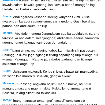
Kasaénan lan sih Paduka tansah badhé ngiring lampah
kawula salami kawula gesang, lan kawula badhé manggèn ing
Pedaleman Paduka, selami-laminipun.
Sunda:
Abdi ngaraos kasaean sareng kanyaah Gusti. Gusti
nyarengan ka abdi saumur-umur, sarta gedong Gusti bakal jadi
pamatuhan abdi saumur hirup.
Madura:
Abdidalem oneng Junandalem sae ka abdidalem, sareng
taresna ka abdidalem salanjangnga; abdidalem eedine saomorra
ngennengnge kalenggiyannepon Junandalem.
Bali:
Titiang uning, mungguing kabecikan miwah sih pasuecan
Palungguh IRatu jaga ngiangin titiang sapanjang urip titiange, tur
wisman Palungguh IRatune jaga dados padunungan titiange
sakantun titiange urip.
Bugis:
Uwisseng makessik-Ko lao ri iyya, sibawa tuli mamaséika.
Na weddikka monro ri Bola-Mu, gangka tuwoku.
Makasar:
Kuassengi angkana bajikKi’ mae ri nakke, na Kituli
mangngamaseang mae ri nakke. Kukkullemo ammantang ri
BallatTa, lalang sikontuna tallasakku.
Toraja:
Inang manassa tontongna’ nasa’pi’ kameloan sia
kamasokanan angge tuoku, sia la torrona’ lan banuanNa PUANG