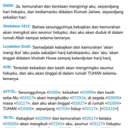
ENDE:
Ja, kemurahan dan kerelaan mengiringi aku, sepandjang
hari hidupku, dan kediamanku didalam Rumah Jahwe, sepandjang
sekalian hari.
Shellabear 1912:
Bahwa sesungguhnya kebajikan dan kemurahan
akan mengikut aku seumur hidupku; dan aku akan duduk di dalam
rumah Allah sampai selama-lamanya.
Leydekker Draft:
Samadjalah kabajikan dan kamurahan 'akan
meng`ikot 'aku pada sakalijen harij kahidopanku; dan 'aku 'akan
tinggal didalam khobah Huwa sampej kalandjutan harij-harij.
AVB:
Tentulah kebaikan dan kasih akan mengiringiku seumur
hidupku, dan aku akan tinggal di dalam rumah TUHAN selama-
lamanya.
AYT ITL:
Sesungguhnya <
0389
>, kebaikan <
02896
> dan kasih
setia-Mu <
02617
> akan mengikutiku <
07291
>, di segala <
03605
>
masa <
03117
>, dan aku akan tinggal <
03427
> di rumah <
01004
>
TUHAN <
03068
>, sepanjang <
0753
> hidup <
03117
>. [<
02416
>]
TB ITL:
Kebajikan <
02896
> dan kemurahan <
02617
> belaka
<
03605
> akan mengikuti <
07291
> aku, seumur <
03117
> hidupku