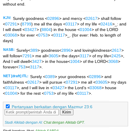
without end.
KJV:
Surely goodness <
02896
> and mercy <
02617
> shall follow
<
07291
> (
8799
) me all the days <
03117
> of my life <
02416
>_: and
I will dwell <
03427
> (
8804
) in the house <
01004
> of the LORD
<
03068
> for ever <
0753
> <
03117
>_. {for ever: Heb. to length of
days}
NASB:
Surely<
389
> goodness<
2896
> and lovingkindness<
2617
>
will follow<
7291
> me all<
3605
> the days<
3117
> of my life<
2425
>,
And I will dwell<
3427
> in the house<
1004
> of the LORD<
3068
>
forever<
753
><
3117
>.
NET [draft] ITL:
Surely <
0389
> your goodness <
02896
> and
faithfulness <
02617
> will pursue <
07291
> me all <
03605
> my days
<
03117
>, and I will live in <
03427
> the Lord’s <
03068
> house
<
01004
> for the rest <
0753
> of my life <
03117
>.
Pertanyaan berkaitan dengan Mazmur 23:6
Kirim
Studi Alkitab dengan AI:
Chat dengan Alkitab GPT
.
Studi lengkap, lihat:
Alkitab SABDA
.