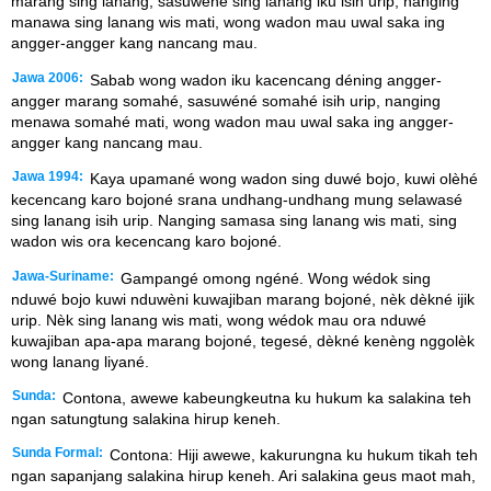
marang sing lanang, sasuwene sing lanang iku isih urip, nanging
manawa sing lanang wis mati, wong wadon mau uwal saka ing
angger-angger kang nancang mau.
Jawa 2006:
Sabab wong wadon iku kacencang déning angger-
angger marang somahé, sasuwéné somahé isih urip, nanging
menawa somahé mati, wong wadon mau uwal saka ing angger-
angger kang nancang mau.
Jawa 1994:
Kaya upamané wong wadon sing duwé bojo, kuwi olèhé
kecencang karo bojoné srana undhang-undhang mung selawasé
sing lanang isih urip. Nanging samasa sing lanang wis mati, sing
wadon wis ora kecencang karo bojoné.
Jawa-Suriname:
Gampangé omong ngéné. Wong wédok sing
nduwé bojo kuwi nduwèni kuwajiban marang bojoné, nèk dèkné ijik
urip. Nèk sing lanang wis mati, wong wédok mau ora nduwé
kuwajiban apa-apa marang bojoné, tegesé, dèkné kenèng nggolèk
wong lanang liyané.
Sunda:
Contona, awewe kabeungkeutna ku hukum ka salakina teh
ngan satungtung salakina hirup keneh.
Sunda Formal:
Contona: Hiji awewe, kakurungna ku hukum tikah teh
ngan sapanjang salakina hirup keneh. Ari salakina geus maot mah,