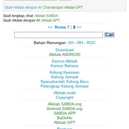
Studi Alkitab dengan AI:
Chat dengan Alkitab GPT
.
Studi lengkap, lihat:
Alkitab SABDA
.
Studi Alkitab dengan AI:
Alkitab GPT
.
<<
Roma
7
: 2
>>
Bahan Renungan:
SH
-
RH
-
ROC
Download
Alkitab ANDROID
Kamus Alkitab
Kamus Bahasa
Kidung Keesaan
Kidung Jemaat
Nyanyikanlah Kidung Baru
Pelengkap Kidung Jemaat
Alkitab.mobi
Copyright
Alkitab.SABDA.org
Android.SABDA.org
SABDA.APP
BaDeNo
Alkitab GPT
Bantuan