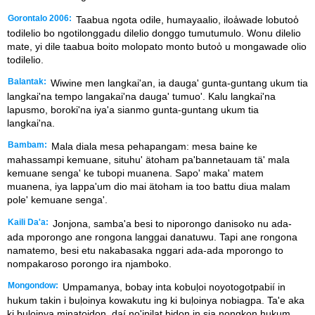
Gorontalo 2006:
Taabua ngota odile, humayaalio, iloa̒wade lobutoo̒
todilelio bo ngotilonggadu dilelio donggo tumutumulo. Wonu dilelio
mate, yi dile taabua boito molopato monto butoo̒ u mongawade olio
todilelio.
Balantak:
Wiwine men langkai'an, ia dauga' gunta-guntang ukum tia
langkai'na tempo langakai'na dauga' tumuo'. Kalu langkai'na
lapusmo, boroki'na iya'a sianmo gunta-guntang ukum tia
langkai'na.
Bambam:
Mala diala mesa pehapangam: mesa baine ke
mahassampi kemuane, situhu' ätoham pa'bannetauam tä' mala
kemuane senga' ke tubopi muanena. Sapo' maka' matem
muanena, iya lappa'um dio mai ätoham ia too battu diua malam
pole' kemuane senga'.
Kaili Da'a:
Jonjona, samba'a besi to niporongo danisoko nu ada-
ada mporongo ane rongona langgai danatuwu. Tapi ane rongona
namatemo, besi etu nakabasaka nggari ada-ada mporongo to
nompakaroso porongo ira njamboko.
Mongondow:
Umpamanya, bobay inta kobuḷoi noyotogotpabií in
hukum takin i buḷoinya kowakutu ing ki buḷoinya nobiagpa. Ta'e aka
ki buḷoinya minatoidon, daí no'ipilat bidon in sia nongkon hukum