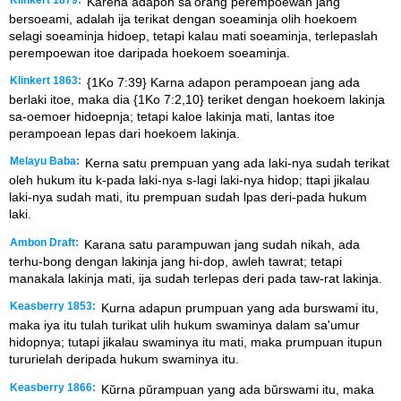
Karena adapon sa'orang perempoewan jang
bersoeami, adalah ija terikat dengan soeaminja olih hoekoem
selagi soeaminja hidoep, tetapi kalau mati soeaminja, terlepaslah
perempoewan itoe daripada hoekoem soeaminja.
Klinkert 1863:
{1Ko 7:39} Karna adapon perampoean jang ada
berlaki itoe, maka dia {1Ko 7:2,10} teriket dengan hoekoem lakinja
sa-oemoer hidoepnja; tetapi kaloe lakinja mati, lantas itoe
perampoean lepas dari hoekoem lakinja.
Melayu Baba:
Kerna satu prempuan yang ada laki-nya sudah terikat
oleh hukum itu k-pada laki-nya s-lagi laki-nya hidop; ttapi jikalau
laki-nya sudah mati, itu prempuan sudah lpas deri-pada hukum
laki.
Ambon Draft:
Karana satu parampuwan jang sudah nikah, ada
terhu-bong dengan lakinja jang hi-dop, awleh tawrat; tetapi
manakala lakinja mati, ija sudah terlepas deri pada taw-rat lakinja.
Keasberry 1853:
Kurna adapun prumpuan yang ada burswami itu,
maka iya itu tulah turikat ulih hukum swaminya dalam sa'umur
hidopnya; tutapi jikalau swaminya itu mati, maka prumpuan itupun
tururielah deripada hukum swaminya itu.
Keasberry 1866:
Kŭrna pŭrampuan yang ada bŭrswami itu, maka