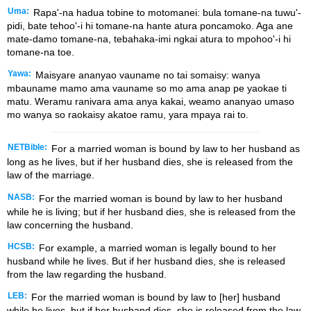
Uma:
Rapa'-na hadua tobine to motomanei: bula tomane-na tuwu'-
pidi, bate tehoo'-i hi tomane-na hante atura poncamoko. Aga ane
mate-damo tomane-na, tebahaka-imi ngkai atura to mpohoo'-i hi
tomane-na toe.
Yawa:
Maisyare ananyao vauname no tai somaisy: wanya
mbauname mamo ama vauname so mo ama anap pe yaokae ti
matu. Weramu ranivara ama anya kakai, weamo ananyao umaso
mo wanya so raokaisy akatoe ramu, yara mpaya rai to.
NETBible:
For a married woman is bound by law to her husband as
long as he lives, but if her husband dies, she is released from the
law of the marriage.
NASB:
For the married woman is bound by law to her husband
while he is living; but if her husband dies, she is released from the
law concerning the husband.
HCSB:
For example, a married woman is legally bound to her
husband while he lives. But if her husband dies, she is released
from the law regarding the husband.
LEB:
For the married woman is bound by law to [her] husband
while he lives, but if her husband dies, she is released from the law