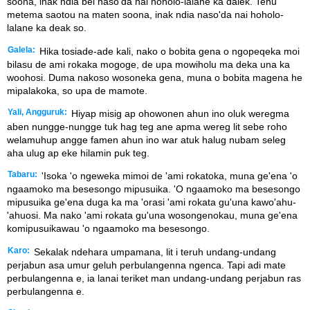
soona, inak ndia bei naso'da nai hoholo-lalane ka dalek. Tehu
metema saotou na maten soona, inak ndia naso'da nai hoholo-
lalane ka deak so.
Galela:
Hika tosiade-ade kali, nako o bobita gena o ngopeqeka moi
bilasu de ami rokaka mogoge, de upa mowiholu ma deka una ka
woohosi. Duma nakoso wosoneka gena, muna o bobita magena he
mipalakoka, so upa de mamote.
Yali, Angguruk:
Hiyap misig ap ohowonen ahun ino oluk weregma
aben nungge-nungge tuk hag teg ane apma wereg lit sebe roho
welamuhup angge famen ahun ino war atuk halug nubam seleg
aha ulug ap eke hilamin puk teg.
Tabaru:
'Isoka 'o ngeweka mimoi de 'ami rokatoka, muna ge'ena 'o
ngaamoko ma besesongo mipusuika. 'O ngaamoko ma besesongo
mipusuika ge'ena duga ka ma 'orasi 'ami rokata gu'una kawo'ahu-
'ahuosi. Ma nako 'ami rokata gu'una wosongenokau, muna ge'ena
komipusuikawau 'o ngaamoko ma besesongo.
Karo:
Sekalak ndehara umpamana, lit i teruh undang-undang
perjabun asa umur geluh perbulangenna ngenca. Tapi adi mate
perbulangenna e, ia lanai teriket man undang-undang perjabun ras
perbulangenna e.