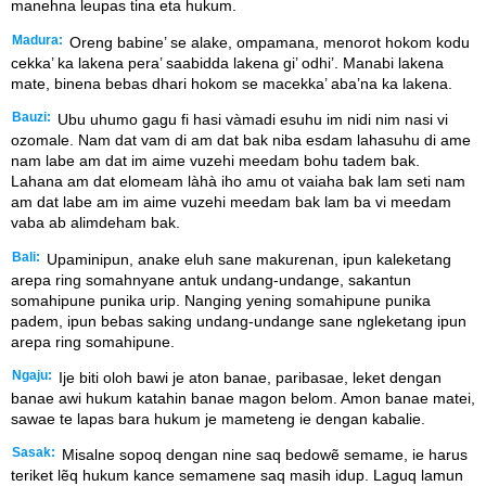
manehna leupas tina eta hukum.
Madura:
Oreng babine’ se alake, ompamana, menorot hokom kodu
cekka’ ka lakena pera’ saabidda lakena gi’ odhi’. Manabi lakena
mate, binena bebas dhari hokom se macekka’ aba’na ka lakena.
Bauzi:
Ubu uhumo gagu fi hasi vàmadi esuhu im nidi nim nasi vi
ozomale. Nam dat vam di am dat bak niba esdam lahasuhu di ame
nam labe am dat im aime vuzehi meedam bohu tadem bak.
Lahana am dat elomeam làhà iho amu ot vaiaha bak lam seti nam
am dat labe am im aime vuzehi meedam bak lam ba vi meedam
vaba ab alimdeham bak.
Bali:
Upaminipun, anake eluh sane makurenan, ipun kaleketang
arepa ring somahnyane antuk undang-undange, sakantun
somahipune punika urip. Nanging yening somahipune punika
padem, ipun bebas saking undang-undange sane ngleketang ipun
arepa ring somahipune.
Ngaju:
Ije biti oloh bawi je aton banae, paribasae, leket dengan
banae awi hukum katahin banae magon belom. Amon banae matei,
sawae te lapas bara hukum je mameteng ie dengan kabalie.
Sasak:
Misalne sopoq dengan nine saq bedowẽ semame, ie harus
teriket lẽq hukum kance semamene saq masih idup. Laguq lamun