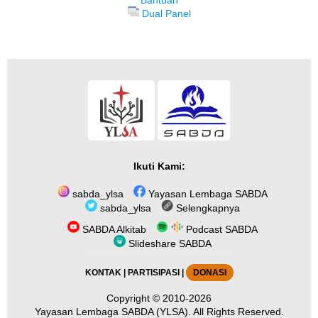
Dual Panel
Ikuti Kami:
sabda_ylsa
Yayasan Lembaga SABDA
sabda_ylsa
Selengkapnya
SABDA Alkitab
Podcast SABDA
Slideshare SABDA
KONTAK
|
PARTISIPASI
|
DONASI
Copyright
© 2010-2026
Yayasan Lembaga SABDA (YLSA).
All Rights Reserved.