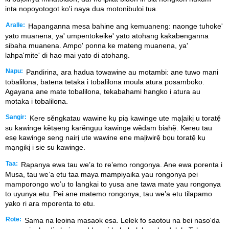
inta nopoyotogot ko'i naya dua motonibuḷoi tua.
Aralle:
Hapanganna mesa bahine ang kemuaneng: naonge tuhoke'
yato muanena, ya' umpentokeike' yato atohang kakabenganna
sibaha muanena. Ampo' ponna ke mateng muanena, ya'
lahpa'mite' di hao mai yato di atohang.
Napu:
Pandirina, ara hadua towawine au motambi: ane tuwo mani
tobalilona, batena tetaka i tobalilona moula atura posamboko.
Agayana ane mate tobalilona, tekabahami hangko i atura au
motaka i tobalilona.
Sangir:
Kere sěngkatau wawine kụ piạ kawinge ute mạl᷊aikị u toratẹ̌
su kawinge kětạeng karěngụu kawinge wědam biahẹ̌. Kereu tau
esẹ kawinge seng nairị ute wawine ene mal᷊iwirẹ̌ bọu toratẹ̌ kụ
mạngikị i sie su kawinge.
Taa:
Rapanya ewa tau we’a to re’emo rongonya. Ane ewa porenta i
Musa, tau we’a etu taa maya mampiyaika yau rongonya pei
mamporongo wo’u to langkai to yusa ane tawa mate yau rongonya
to uyunya etu. Pei ane matemo rongonya, tau we’a etu tilapamo
yako ri ara mporenta to etu.
Rote:
Sama na leoina masaok esa. Lelek fo saotou na bei naso'da