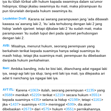
iya itu tŭlah tŭrikat ulih hukum kapada swaminya dalam sa’umor
hidopnya; tŭtapi jikalau swaminya itu mati, maka pŭrampuan itu
pun tŭrurielah deripada hukum swaminya itu.
Leydekker Draft:
Karana sa`awrang parampuwan jang 'ada dibawah
kawasa sa`awrang laki 2, 'itu 'ada terhubong dengan laki 2 jang
hidop 'awleh sjarixet: tetapi djikalaw laki 2 'itu sudah mati, maka
parampuwan 'itu sudah luput deri pada sjarixet perhubongan
dengan laki 2.
AVB:
Misalnya, menurut hukum, seorang perempuan yang
berkahwin terikat kepada suaminya hanya selagi suaminya itu
masih hidup, tetapi jika suaminya mati, perempuan itu dibebaskan
daripada hukum perkahwinan.
Iban:
Ambika banding, indu ke bisi laki, ditanchang adat ngagai laki
iya, seagi-agi laki iya idup; tang enti laki iya mati, iya dilepaska ari
adat ti nanchang iya ngagai laki iya.
AYT ITL:
Karena <
1063
> itulah, seorang perempuan <
1135
> yang
<
3588
> menikah <
5220
> terikat <
1210
> secara hukum <
3551
>
kepada suaminya <
435
> selama ia hidup <
2198
>; tetapi <
1161
>
jika <
1437
> suaminya <
435
> meninggal <
599
>, dia akan
dibebaskan <
2673
> dari <
575
> hukum <
3551
> pernikahannya.