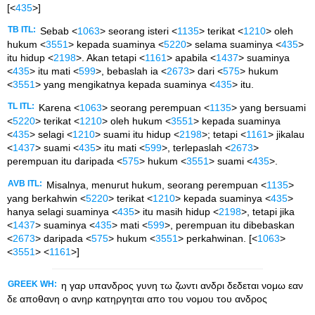
[<
435
>]
TB ITL:
Sebab <
1063
> seorang isteri <
1135
> terikat <
1210
> oleh
hukum <
3551
> kepada suaminya <
5220
> selama suaminya <
435
>
itu hidup <
2198
>. Akan tetapi <
1161
> apabila <
1437
> suaminya
<
435
> itu mati <
599
>, bebaslah ia <
2673
> dari <
575
> hukum
<
3551
> yang mengikatnya kepada suaminya <
435
> itu.
TL ITL:
Karena <
1063
> seorang perempuan <
1135
> yang bersuami
<
5220
> terikat <
1210
> oleh hukum <
3551
> kepada suaminya
<
435
> selagi <
1210
> suami itu hidup <
2198
>; tetapi <
1161
> jikalau
<
1437
> suami <
435
> itu mati <
599
>, terlepaslah <
2673
>
perempuan itu daripada <
575
> hukum <
3551
> suami <
435
>.
AVB ITL:
Misalnya, menurut hukum, seorang perempuan <
1135
>
yang berkahwin <
5220
> terikat <
1210
> kepada suaminya <
435
>
hanya selagi suaminya <
435
> itu masih hidup <
2198
>, tetapi jika
<
1437
> suaminya <
435
> mati <
599
>, perempuan itu dibebaskan
<
2673
> daripada <
575
> hukum <
3551
> perkahwinan. [<
1063
>
<
3551
> <
1161
>]
GREEK WH:
η γαρ υπανδρος γυνη τω ζωντι ανδρι δεδεται νομω εαν
δε αποθανη ο ανηρ κατηργηται απο του νομου του ανδρος