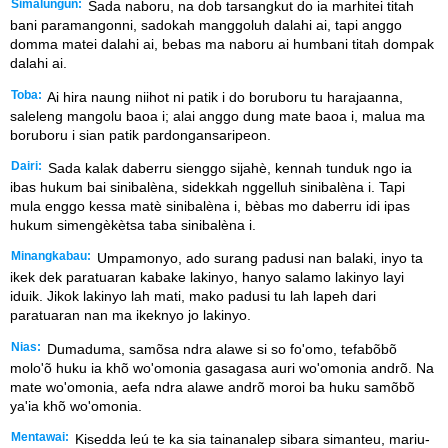
Simalungun:
Sada naboru, na dob tarsangkut do ia marhitei titah
bani paramangonni, sadokah manggoluh dalahi ai, tapi anggo
domma matei dalahi ai, bebas ma naboru ai humbani titah dompak
dalahi ai.
Toba:
Ai hira naung niihot ni patik i do boruboru tu harajaanna,
saleleng mangolu baoa i; alai anggo dung mate baoa i, malua ma
boruboru i sian patik pardongansaripeon.
Dairi:
Sada kalak daberru sienggo sijahè, kennah tunduk ngo ia
ibas hukum bai sinibalèna, sidekkah nggelluh sinibalèna i. Tapi
mula enggo kessa matè sinibalèna i, bèbas mo daberru idi ipas
hukum simengèkètsa taba sinibalèna i.
Minangkabau:
Umpamonyo, ado surang padusi nan balaki, inyo ta
ikek dek paratuaran kabake lakinyo, hanyo salamo lakinyo layi
iduik. Jikok lakinyo lah mati, mako padusi tu lah lapeh dari
paratuaran nan ma ikeknyo jo lakinyo.
Nias:
Dumaduma, samõsa ndra alawe si so fo'omo, tefabõbõ
molo'õ huku ia khõ wo'omonia gasagasa auri wo'omonia andrõ. Na
mate wo'omonia, aefa ndra alawe andrõ moroi ba huku samõbõ
ya'ia khõ wo'omonia.
Mentawai:
Kisedda leú te ka sia tainanalep sibara simanteu, mariu-