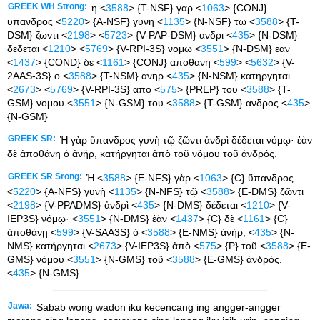
GREEK WH Strong:
η <
3588
> {T-NSF} γαρ <
1063
> {CONJ}
υπανδρος <
5220
> {A-NSF} γυνη <
1135
> {N-NSF} τω <
3588
> {T-
DSM} ζωντι <
2198
> <
5723
> {V-PAP-DSM} ανδρι <
435
> {N-DSM}
δεδεται <
1210
> <
5769
> {V-RPI-3S} νομω <
3551
> {N-DSM} εαν
<
1437
> {COND} δε <
1161
> {CONJ} αποθανη <
599
> <
5632
> {V-
2AAS-3S} ο <
3588
> {T-NSM} ανηρ <
435
> {N-NSM} κατηργηται
<
2673
> <
5769
> {V-RPI-3S} απο <
575
> {PREP} του <
3588
> {T-
GSM} νομου <
3551
> {N-GSM} του <
3588
> {T-GSM} ανδρος <
435
>
{N-GSM}
GREEK SR:
Ἡ γὰρ ὕπανδρος γυνὴ τῷ ζῶντι ἀνδρὶ δέδεται νόμῳ· ἐὰν
δὲ ἀποθάνῃ ὁ ἀνήρ, κατήργηται ἀπὸ τοῦ νόμου τοῦ ἀνδρός.
GREEK SR Srong:
Ἡ <
3588
> {E-NFS} γὰρ <
1063
> {C} ὕπανδρος
<
5220
> {A-NFS} γυνὴ <
1135
> {N-NFS} τῷ <
3588
> {E-DMS} ζῶντι
<
2198
> {V-PPADMS} ἀνδρὶ <
435
> {N-DMS} δέδεται <
1210
> {V-
IEP3S} νόμῳ· <
3551
> {N-DMS} ἐὰν <
1437
> {C} δὲ <
1161
> {C}
ἀποθάνῃ <
599
> {V-SAA3S} ὁ <
3588
> {E-NMS} ἀνήρ, <
435
> {N-
NMS} κατήργηται <
2673
> {V-IEP3S} ἀπὸ <
575
> {P} τοῦ <
3588
> {E-
GMS} νόμου <
3551
> {N-GMS} τοῦ <
3588
> {E-GMS} ἀνδρός.
<
435
> {N-GMS}
Jawa:
Sabab wong wadon iku kecencang ing angger-angger