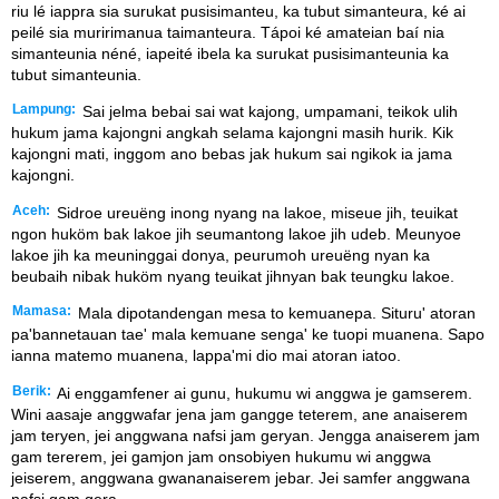
riu lé iappra sia surukat pusisimanteu, ka tubut simanteura, ké ai
peilé sia muririmanua taimanteura. Tápoi ké amateian baí nia
simanteunia néné, iapeité ibela ka surukat pusisimanteunia ka
tubut simanteunia.
Lampung:
Sai jelma bebai sai wat kajong, umpamani, teikok ulih
hukum jama kajongni angkah selama kajongni masih hurik. Kik
kajongni mati, inggom ano bebas jak hukum sai ngikok ia jama
kajongni.
Aceh:
Sidroe ureuëng inong nyang na lakoe, miseue jih, teuikat
ngon huköm bak lakoe jih seumantong lakoe jih udeb. Meunyoe
lakoe jih ka meuninggai donya, peurumoh ureuëng nyan ka
beubaih nibak huköm nyang teuikat jihnyan bak teungku lakoe.
Mamasa:
Mala dipotandengan mesa to kemuanepa. Situru' atoran
pa'bannetauan tae' mala kemuane senga' ke tuopi muanena. Sapo
ianna matemo muanena, lappa'mi dio mai atoran iatoo.
Berik:
Ai enggamfener ai gunu, hukumu wi anggwa je gamserem.
Wini aasaje anggwafar jena jam gangge teterem, ane anaiserem
jam teryen, jei anggwana nafsi jam geryan. Jengga anaiserem jam
gam tererem, jei gamjon jam onsobiyen hukumu wi anggwa
jeiserem, anggwana gwananaiserem jebar. Jei samfer anggwana
nafsi gam gera.