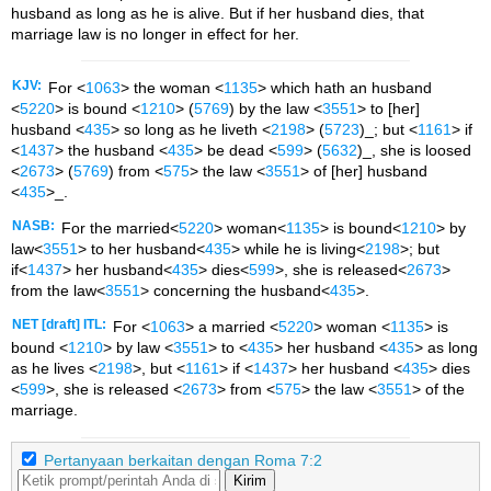
husband as long as he is alive. But if her husband dies, that
marriage law is no longer in effect for her.
KJV:
For <
1063
> the woman <
1135
> which hath an husband
<
5220
> is bound <
1210
> (
5769
) by the law <
3551
> to [her]
husband <
435
> so long as he liveth <
2198
> (
5723
)_; but <
1161
> if
<
1437
> the husband <
435
> be dead <
599
> (
5632
)_, she is loosed
<
2673
> (
5769
) from <
575
> the law <
3551
> of [her] husband
<
435
>_.
NASB:
For the married<
5220
> woman<
1135
> is bound<
1210
> by
law<
3551
> to her husband<
435
> while he is living<
2198
>; but
if<
1437
> her husband<
435
> dies<
599
>, she is released<
2673
>
from the law<
3551
> concerning the husband<
435
>.
NET [draft] ITL:
For <
1063
> a married <
5220
> woman <
1135
> is
bound <
1210
> by law <
3551
> to <
435
> her husband <
435
> as long
as he lives <
2198
>, but <
1161
> if <
1437
> her husband <
435
> dies
<
599
>, she is released <
2673
> from <
575
> the law <
3551
> of the
marriage.
Pertanyaan berkaitan dengan Roma 7:2
Kirim