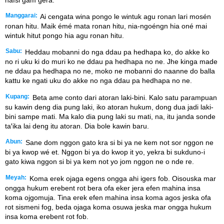
Manggarai:
Ai cengata wina pongo le wintuk agu ronan lari mosén
ronan hitu. Maik émé mata ronan hitu, nia-ngoéngn hia oné mai
wintuk hitut pongo hia agu ronan hitu.
Sabu:
Heddau mobanni do nga ddau pa hedhapa ko, do akke ko
no ri uku ki do muri ko ne ddau pa hedhapa no ne. Jhe kinga made
ne ddau pa hedhapa no ne, moko ne mobanni do naanne do balla
kattu ke ngati uku do akke no nga ddau pa hedhapa no ne.
Kupang:
Beta ame conto dari atoran laki-bini. Kalo satu parampuan
su kawin deng dia pung laki, iko atoran hukum, dong dua jadi laki-
bini sampe mati. Ma kalo dia pung laki su mati, na, itu janda sonde
taꞌika lai deng itu atoran. Dia bole kawin baru.
Abun:
Sane dom nggon gato kra si bi ya ne kem not sor nggon ne
bi ya kwop wé et. Nggon bi ya do kwop it yo, yekra bi sukduno-i
gato kiwa nggon si bi ya kem not yo jom nggon ne o nde re.
Meyah:
Koma erek ojaga egens ongga ahi igers fob. Oisouska mar
ongga hukum erebent rot bera ofa eker jera efen mahina insa
koma ojgomuja. Tina erek efen mahina insa koma agos jeska ofa
rot sismeni fog, beda ojaga koma osuwa jeska mar ongga hukum
insa koma erebent rot fob.