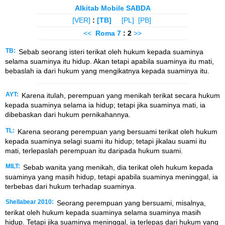
Alkitab Mobile SABDA
[VER]
:
[TB]
[PL]
[PB]
<<
Roma
7
: 2
>>
TB:
Sebab seorang isteri terikat oleh hukum kepada suaminya
selama suaminya itu hidup. Akan tetapi apabila suaminya itu mati,
bebaslah ia dari hukum yang mengikatnya kepada suaminya itu.
AYT:
Karena itulah, perempuan yang menikah terikat secara hukum
kepada suaminya selama ia hidup; tetapi jika suaminya mati, ia
dibebaskan dari hukum pernikahannya.
TL:
Karena seorang perempuan yang bersuami terikat oleh hukum
kepada suaminya selagi suami itu hidup; tetapi jikalau suami itu
mati, terlepaslah perempuan itu daripada hukum suami.
MILT:
Sebab wanita yang menikah, dia terikat oleh hukum kepada
suaminya yang masih hidup, tetapi apabila suaminya meninggal, ia
terbebas dari hukum terhadap suaminya.
Shellabear 2010:
Seorang perempuan yang bersuami, misalnya,
terikat oleh hukum kepada suaminya selama suaminya masih
hidup. Tetapi jika suaminya meninggal, ia terlepas dari hukum yang