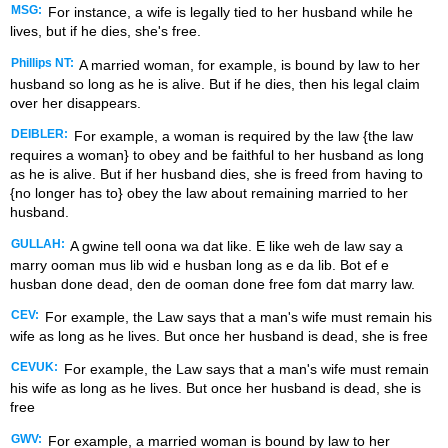
MSG:
For instance, a wife is legally tied to her husband while he
lives, but if he dies, she's free.
Phillips NT:
A married woman, for example, is bound by law to her
husband so long as he is alive. But if he dies, then his legal claim
over her disappears.
DEIBLER:
For example, a woman is required by the law {the law
requires a woman} to obey and be faithful to her husband as long
as he is alive. But if her husband dies, she is freed from having to
{no longer has to} obey the law about remaining married to her
husband.
GULLAH:
A gwine tell oona wa dat like. E like weh de law say a
marry ooman mus lib wid e husban long as e da lib. Bot ef e
husban done dead, den de ooman done free fom dat marry law.
CEV:
For example, the Law says that a man's wife must remain his
wife as long as he lives. But once her husband is dead, she is free
CEVUK:
For example, the Law says that a man's wife must remain
his wife as long as he lives. But once her husband is dead, she is
free
GWV:
For example, a married woman is bound by law to her