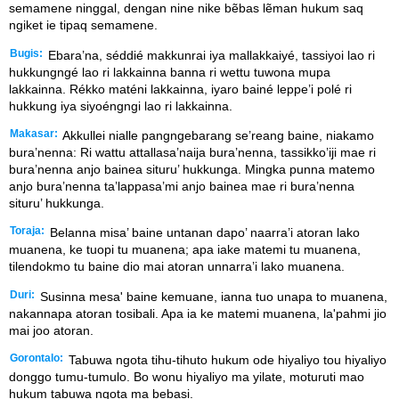
semamene ninggal, dengan nine nike bẽbas lẽman hukum saq
ngiket ie tipaq semamene.
Bugis:
Ebara’na, séddié makkunrai iya mallakkaiyé, tassiyoi lao ri
hukkungngé lao ri lakkainna banna ri wettu tuwona mupa
lakkainna. Rékko maténi lakkainna, iyaro bainé leppe’i polé ri
hukkung iya siyoéngngi lao ri lakkainna.
Makasar:
Akkullei nialle pangngebarang se’reang baine, niakamo
bura’nenna: Ri wattu attallasa’naija bura’nenna, tassikko’iji mae ri
bura’nenna anjo bainea situru’ hukkunga. Mingka punna matemo
anjo bura’nenna ta’lappasa’mi anjo bainea mae ri bura’nenna
situru’ hukkunga.
Toraja:
Belanna misa’ baine untanan dapo’ naarra’i atoran lako
muanena, ke tuopi tu muanena; apa iake matemi tu muanena,
tilendokmo tu baine dio mai atoran unnarra’i lako muanena.
Duri:
Susinna mesa' baine kemuane, ianna tuo unapa to muanena,
nakannapa atoran tosibali. Apa ia ke matemi muanena, la'pahmi jio
mai joo atoran.
Gorontalo:
Tabuwa ngota tihu-tihuto hukum ode hiyaliyo tou hiyaliyo
donggo tumu-tumulo. Bo wonu hiyaliyo ma yilate, moturuti mao
hukum tabuwa ngota ma bebasi.